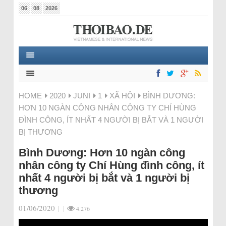
06
08
2026
HOME
2020
JUNI
1
XÃ HỘI
BÌNH DƯƠNG:
HƠN 10 NGÀN CÔNG NHÂN CÔNG TY CHÍ HÙNG
ĐÌNH CÔNG, ÍT NHẤT 4 NGƯỜI BỊ BẮT VÀ 1 NGƯỜI
BỊ THƯƠNG
Bình Dương: Hơn 10 ngàn công
nhân công ty Chí Hùng đình công, ít
nhất 4 người bị bắt và 1 người bị
thương
01/06/2020
|
|
4.276