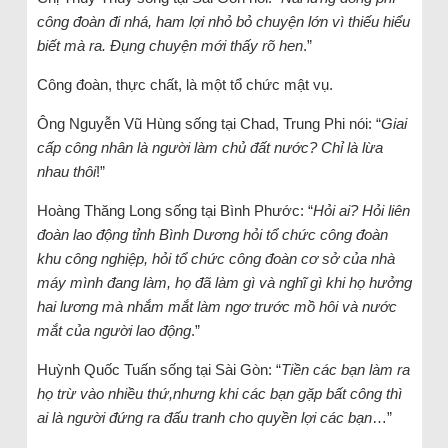
công đoàn đi nhá, ham lợi nhỏ bỏ chuyện lớn vì thiếu hiểu
biết mà ra. Đụng chuyện mới thấy rõ hen
.”
Công đoàn, thực chất, là một tổ chức mật vụ.
Ông Nguyễn Vũ Hùng sống tại Chad, Trung Phi nói: “
Giai
cấp công nhân là người làm chủ đất nước? Chỉ là lừa
nhau thôi
!”
Hoàng Thăng Long sống tại Bình Phước: “
Hỏi ai? Hỏi liên
đoàn lao động tỉnh Bình Dương hỏi tổ chức công đoàn
khu công nghiệp, hỏi tổ chức công đoàn cơ sở của nhà
máy mình đang làm, họ đã làm gì và nghĩ gì khi họ hưởng
hai lương mà nhắm mắt làm ngơ trước mồ hôi và nước
mắt của người lao động
.”
Huỳnh Quốc Tuấn sống tại Sài Gòn: “
Tiền các bạn làm ra
họ trừ vào nhiều thứ,nhưng khi các bạn gặp bất công thì
ai là người đứng ra đấu tranh cho quyền lợi các bạn
…”