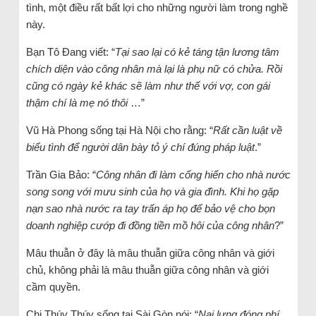
tình, một điều rất bất lợi cho những người làm trong nghề
này.
Bạn Tô Đang viết: “
Tại sao lại có kẻ táng tận lương tâm
chích diện vào công nhân mà lại là phụ nữ có chửa. Rồi
cũng có ngày kẻ khác sẽ làm như thế với vợ, con gái
thậm chí là mẹ nó thôi
…”
Vũ Hà Phong sống tại Hà Nội cho rằng: “
Rất cần luật về
biểu tình để người dân bày tỏ ý chí đúng pháp luật
.”
Trần Gia Bảo: “
Công nhân đi làm cống hiến cho nhà nước
song song với mưu sinh của họ và gia đình. Khi họ gặp
nạn sao nhà nước ra tay trấn áp họ để bảo vệ cho bọn
doanh nghiệp cướp đi đồng tiền mồ hôi của công nhân
?”
Mâu thuẫn ở đây là mâu thuẫn giữa công nhân và giới
chủ, không phải là mâu thuẫn giữa công nhân và giới
cầm quyền.
Chị Thúy Thúy sống tại Sài Gòn nói: “
Nai lưng đóng phí