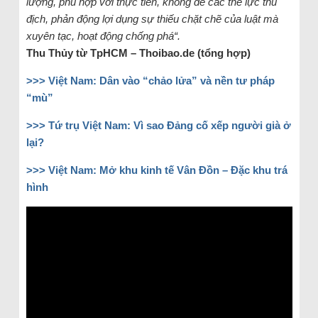
lượng, phù hợp với thực tiễn, không để các thế lực thù
địch, phản động lợi dụng sự thiếu chặt chẽ của luật mà
xuyên tạc, hoạt động chống phá“.
Thu Thủy từ TpHCM – Thoibao.de (tổng hợp)
>>> Việt Nam: Dân vào “chảo lửa” và nền tư pháp
“mù”
>>> Tứ trụ Việt Nam: Vì sao Đảng cố xếp người già ở
lại?
>>> Việt Nam: Mở khu kinh tế Vân Đồn – Đặc khu trá
hình