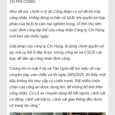
1% PHÍ CÔNG.
Như đã nói, chính vì lý do Công đoàn cơ sở đã bỏ mặc
công nhân, không đứng ra bảo vệ NLĐ, khi quyền lợi hợp
pháp của NLĐ bị xâm hại nghiêm trọng. Vì thế cho nên,
cuộc đình công tập thể của công nhân Công ty Chí Hùng
mới kéo dài nhiều ngày.
Giải pháp của công ty Chí Hùng, là dùng chính quyền sở
tại, mà cụ thể ở đây là lực lượng công an và CSCĐ các
loại, để đàn áp công nhân đình công.
Chúng tôi có mặt ở thị xã Tân Uyên để tìm hiểu về câu
chuyện này, vào chiều và tối ngày 28/5/2020, thì thấy một
bầu không khí như sắp có chiến tranh. Rất nhiều chốn
chặn của công an được dựng lên, để khủng bố tinh thần
công nhân. Có cả xe chuyên dụng để bắt người, cảnh sát
cơ động, cảnh sát trật tự, cảnh sát giao thông đều được
vũ trang tận răng
.”