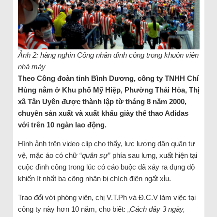
Ảnh 2: hàng nghìn Công nhân đình công trong khuôn viên
nhà máy
Theo Công đoàn tỉnh Bình Dương, công ty TNHH Chí
Hùng nằm ở Khu phố Mỹ Hiệp, Phường Thái Hòa, Thị
xã Tân Uyên được thành lập từ tháng 8 năm 2000,
chuyên sản xuất và xuất khẩu giày thể thao Adidas
với trên 10 ngàn lao động.
Hình ảnh trên video clip cho thấy, lực lượng dân quân tự
vệ, mặc áo có chữ “
quân sự
” phía sau lưng, xuất hiện tại
cuộc đình công trong lúc có cáo buộc đã xảy ra đụng độ
khiến ít nhất ba công nhân bị chích điện ngất xỉu.
Trao đổi với phóng viên, chị V.T.Ph và Đ.C.V làm việc tại
công ty này hơn 10 năm, cho biết: „
Cách đây 3 ngày,