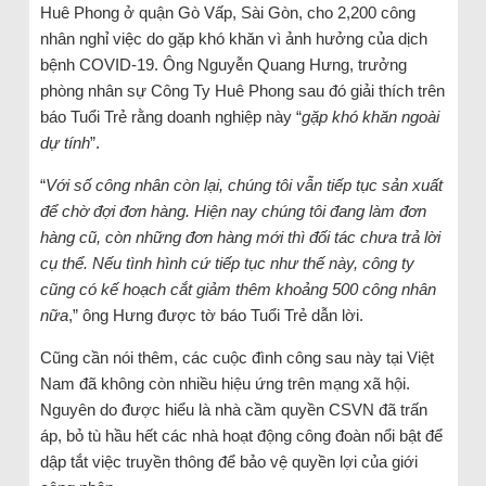
Huê Phong ở quận Gò Vấp, Sài Gòn, cho 2,200 công
nhân nghỉ việc do gặp khó khăn vì ảnh hưởng của dịch
bệnh COVID-19. Ông Nguyễn Quang Hưng, trưởng
phòng nhân sự Công Ty Huê Phong sau đó giải thích trên
báo Tuổi Trẻ rằng doanh nghiệp này “
gặp khó khăn ngoài
dự tính
”.
“
Với số công nhân còn lại, chúng tôi vẫn tiếp tục sản xuất
để chờ đợi đơn hàng. Hiện nay chúng tôi đang làm đơn
hàng cũ, còn những đơn hàng mới thì đối tác chưa trả lời
cụ thể. Nếu tình hình cứ tiếp tục như thế này, công ty
cũng có kế hoạch cắt giảm thêm khoảng 500 công nhân
nữa
,” ông Hưng được tờ báo Tuổi Trẻ dẫn lời.
Cũng cần nói thêm, các cuộc đình công sau này tại Việt
Nam đã không còn nhiều hiệu ứng trên mạng xã hội.
Nguyên do được hiểu là nhà cầm quyền CSVN đã trấn
áp, bỏ tù hầu hết các nhà hoạt động công đoàn nổi bật để
dập tắt việc truyền thông để bảo vệ quyền lợi của giới