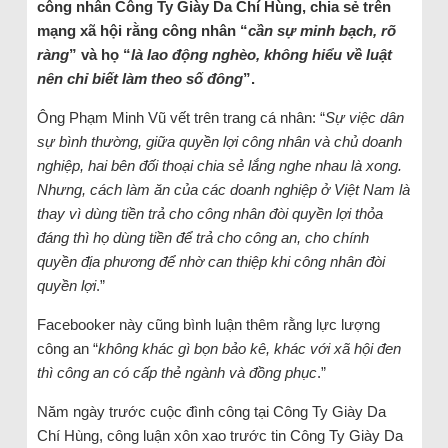
công nhân Công Ty Giày Da Chí Hùng, chia sẻ trên
mạng xã hội rằng công nhân “
cần sự minh bạch, rõ
ràng
” và họ “
là lao động nghèo, không hiểu về luật
nên chỉ biết làm theo số đông
”.
Ông Phạm Minh Vũ vết trên trang cá nhân: “
Sự việc dân
sự bình thường, giữa quyền lợi công nhân và chủ doanh
nghiệp, hai bên đối thoại chia sẻ lắng nghe nhau là xong.
Nhưng, cách làm ăn của các doanh nghiệp ở Việt Nam là
thay vì dùng tiền trả cho công nhân đòi quyền lợi thỏa
đáng thì họ dùng tiền để trả cho công an, cho chính
quyền địa phương để nhờ can thiệp khi công nhân đòi
quyền lợi
.”
Facebooker này cũng bình luận thêm rằng lực lượng
công an “
không khác gì bọn bảo kê, khác với xã hội đen
thì công an có cấp thẻ ngành và đồng phục
.”
Năm ngày trước cuộc đình công tại Công Ty Giày Da
Chí Hùng, công luận xôn xao trước tin Công Ty Giày Da