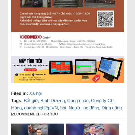
Filed in:
Xã hội
Tags:
Bắt giữ
,
Bình Dương
,
Công nhân
,
Công ty Chí
Hùng
,
doanh nghiệp VN
,
hot
,
Người lao động
,
Đình công
RECOMMENDED FOR YOU