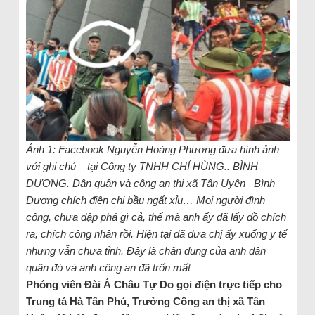
Ảnh 1: Facebook Nguyễn Hoàng Phương đưa hình ảnh
với ghi chú – tại Công ty TNHH CHÍ HÙNG.. BÌNH
DƯƠNG. Dân quân và công an thị xã Tân Uyên _Bình
Dương chích điện chị bầu ngất xỉu… Mọi người đình
công, chưa đập phá gì cả, thế mà anh ấy đã lấy đồ chích
ra, chích công nhân rồi. Hiện tại đã đưa chị ấy xuống y tế
nhưng vẫn chưa tỉnh. Đây là chân dung của anh dân
quân đó và anh công an đã trốn mất
Phóng viên Đài Á Châu Tự Do gọi điện trực tiếp cho
Trung tá Hà Tấn Phú, Trưởng Công an thị xã Tân