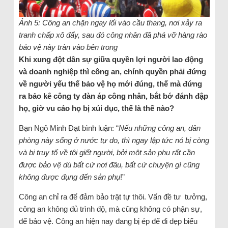
Ảnh 5: Công an chặn ngay lối vào cầu thang, nơi xảy ra
tranh chấp xô đẩy, sau đó công nhân đã phá vỡ hàng rào
bảo vệ này tràn vào bên trong
Khi xung đột dân sự giữa quyền lợi người lao động
và doanh nghiệp thì công an, chính quyền phải đứng
về người yếu thế bảo vệ họ mới đúng, thế mà đứng
ra bảo kê công ty đàn áp công nhân, bắt bớ đánh đập
họ, giờ vu cáo họ bị xúi dục, thế là thế nào?
Bạn Ngô Minh Đạt bình luận: “
Nếu những công an, dân
phòng này sống ở nước tự do, thì ngay lập tức nó bị còng
và bị truy tố về tội giết người, bởi một sản phụ rất cần
được bảo vệ dù bất cứ nơi đâu, bất cứ chuyện gì cũng
không được đụng đến sản phụ
!”
Công an chỉ ra để đảm bảo trật tự thôi. Vấn đề tư tưởng,
công an không đủ trình độ, mà cũng không có phận sự,
để bảo vệ. Công an hiện nay đang bị ép để đi dẹp biểu