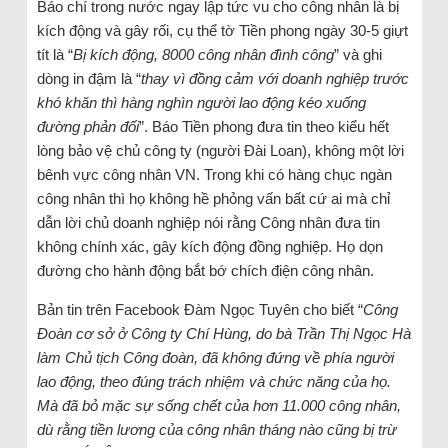
Báo chí trong nước ngay lập tức vu cho công nhân là bị
kích động và gây rối, cụ thể tờ Tiền phong ngày 30-5 giựt
tít là “
Bị kích động, 8000 công nhân đình công
” và ghi
dòng in đậm là “
thay vì đồng cảm với doanh nghiệp trước
khó khăn thì hàng nghìn người lao động kéo xuống
đường phản đối
”. Báo Tiền phong đưa tin theo kiểu hết
lòng bảo vệ chủ công ty (người Đài Loan), không một lời
bênh vực công nhân VN. Trong khi có hàng chục ngàn
công nhân thì họ không hề phỏng vấn bất cứ ai mà chỉ
dẫn lời chủ doanh nghiệp nói rằng Công nhân đưa tin
không chính xác, gây kích động đồng nghiệp. Họ dọn
đường cho hành động bắt bớ chích điện công nhân.
Bản tin trên Facebook Đàm Ngọc Tuyên cho biết “
Công
Đoàn cơ sở ở Công ty Chí Hùng, do bà Trần Thị Ngọc Hà
làm Chủ tịch Công đoàn, đã không đứng về phía người
lao động, theo đúng trách nhiệm và chức năng của họ.
Mà đã bỏ mặc sự sống chết của hơn 11.000 công nhân,
dù rằng tiền lương của công nhân tháng nào cũng bị trừ