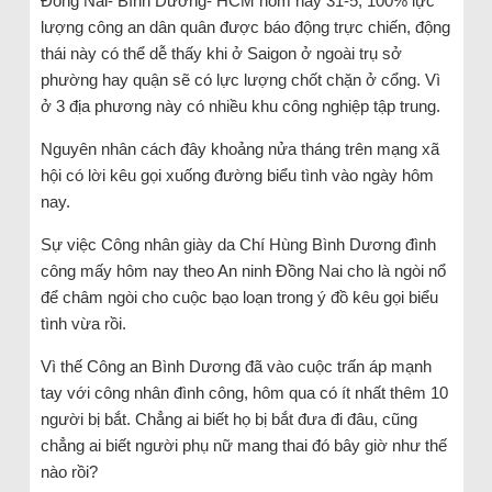
Đồng Nai- Bình Dương- HCM hôm nay 31-5, 100% lực
lượng công an dân quân được báo động trực chiến, động
thái này có thể dễ thấy khi ở Saigon ở ngoài trụ sở
phường hay quận sẽ có lực lượng chốt chặn ở cổng. Vì
ở 3 địa phương này có nhiều khu công nghiệp tập trung.
Nguyên nhân cách đây khoảng nửa tháng trên mạng xã
hội có lời kêu gọi xuống đường biểu tình vào ngày hôm
nay.
Sự việc Công nhân giày da Chí Hùng Bình Dương đình
công mấy hôm nay theo An ninh Đồng Nai cho là ngòi nổ
để châm ngòi cho cuộc bạo loạn trong ý đồ kêu gọi biểu
tình vừa rồi.
Vì thế Công an Bình Dương đã vào cuộc trấn áp mạnh
tay với công nhân đình công, hôm qua có ít nhất thêm 10
người bị bắt. Chẳng ai biết họ bị bắt đưa đi đâu, cũng
chẳng ai biết người phụ nữ mang thai đó bây giờ như thế
nào rồi?