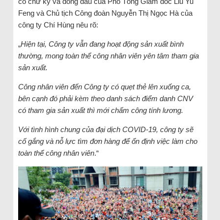
có chữ ký và đóng dấu của Phó Tổng Giám đốc Liu Yu
Feng và Chủ tịch Công đoàn Nguyễn Thị Ngọc Hà của
công ty Chí Hùng nêu rõ:
„
Hiện tại, Công ty vẫn đang hoạt động sản xuất bình
thường, mong toàn thể công nhân viên yên tâm tham gia
sản xuất.
Công nhân viên đến Công ty có quẹt thẻ lên xuống ca,
bên cạnh đó phải kèm theo danh sách điểm danh CNV
có tham gia sản xuất thì mới chấm công tính lương.
Với tình hình chung của đại dịch COVID-19, công ty sẽ
cố gắng và nỗ lực tìm đơn hàng để ổn định việc làm cho
toàn thể công nhân viên
.“