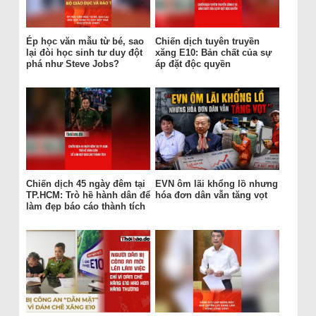
Ép học văn mẫu từ bé, sao
Chiến dịch tuyên truyền
lại đòi học sinh tư duy đột
xăng E10: Bản chất của sự
phá như Steve Jobs?
áp đặt độc quyền
Chiến dịch 45 ngày đêm tại
EVN ôm lãi khổng lồ nhưng
TP.HCM: Trò hề hành dân để
hóa đơn dân vẫn tăng vọt
làm đẹp báo cáo thành tích