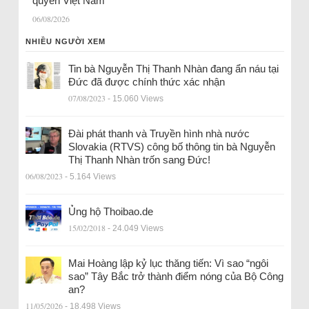
quyền Việt Nam
06/08/2026
NHIỀU NGƯỜI XEM
Tin bà Nguyễn Thị Thanh Nhàn đang ẩn náu tại
Đức đã được chính thức xác nhận
07/08/2023
- 15.060 Views
Đài phát thanh và Truyền hình nhà nước
Slovakia (RTVS) công bố thông tin bà Nguyễn
Thị Thanh Nhàn trốn sang Đức!
06/08/2023
- 5.164 Views
Ủng hộ Thoibao.de
15/02/2018
- 24.049 Views
Mai Hoàng lập kỷ lục thăng tiến: Vì sao “ngôi
sao” Tây Bắc trở thành điểm nóng của Bộ Công
an?
11/05/2026
- 18.498 Views