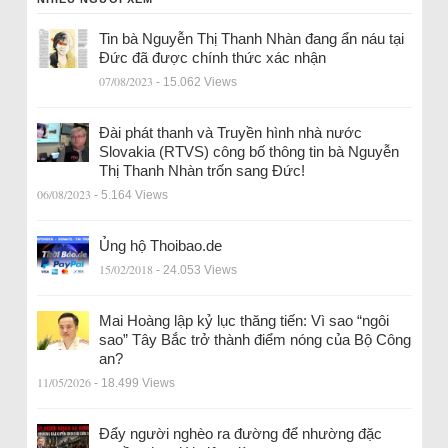
Tin bà Nguyễn Thị Thanh Nhàn đang ẩn náu tại
Đức đã được chính thức xác nhận
07/08/2023
- 15.062 Views
Đài phát thanh và Truyền hình nhà nước
Slovakia (RTVS) công bố thông tin bà Nguyễn
Thị Thanh Nhàn trốn sang Đức!
06/08/2023
- 5.164 Views
Ủng hộ Thoibao.de
15/02/2018
- 24.053 Views
Mai Hoàng lập kỷ lục thăng tiến: Vì sao “ngôi
sao” Tây Bắc trở thành điểm nóng của Bộ Công
an?
11/05/2026
- 18.499 Views
Đẩy người nghèo ra đường để nhường đặc