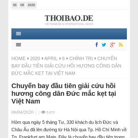
06
08
2026
HOME
2020
APRIL
6
CHÍNH TRỊ
CHUYẾN
BAY ĐẦU TIÊN GIẢI CỨU HỒI HƯƠNG CÔNG DÂN
ĐỨC MẮC KẸT TẠI VIỆT NAM
Chuyến bay đầu tiên giải cứu hồi
hương công dân Đức mắc kẹt tại
Việt Nam
06/04/2020
|
|
5.075
Hôm qua ngày 5 tháng Tư, 330 khách du lịch Đức và
Châu Âu đã lên đường từ Hà Nội qua Tp. Hồ Chí Minh về
Tp. Frankfurt am Main. Đây là chuyến bay đầu tiên trong