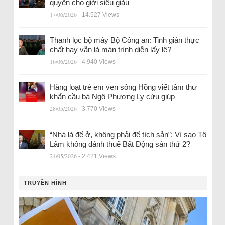
quyền cho giới siêu giàu
17/06/2026
- 14.527 Views
Thanh lọc bộ máy Bộ Công an: Tinh giản thực
chất hay vẫn là màn trình diễn lấy lệ?
16/06/2026
- 4.940 Views
Hàng loạt trẻ em ven sông Hồng viết tâm thư
khẩn cầu bà Ngô Phương Ly cứu giúp
28/05/2026
- 3.770 Views
“Nhà là để ở, không phải để tích sản”: Vì sao Tô
Lâm không đánh thuế Bất Động sản thứ 2?
24/05/2026
- 2.421 Views
TRUYỀN HÌNH