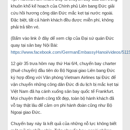
khuôn khổ kế hoạch của Chính phủ Liên bang Đức giải
cứu hồi hương công dân Đức mắc kẹt tại nước ngoài.
Đặc biệt, tất cả hành khách đều được miễn phí, không
phải trả tiền vé.
(Bấm vào link ở đây dể xem clip của Đại sứ quán Đức
quay tại sân bay Nội Bài:
https://www.facebook.com/GermanEmbassyHanoi/videos/511
12 giờ 35 trưa hôm nay thứ Hai 6/4, chuyến bay charter
(thuê chuyến) đầu tiên do Bộ Ngoại giao Liên bang Đức
ký hợp đồng với Văn phòng Vietnam Airlines tại Đức để
vận chuyển những công dân Đức đi du lịch bị mắc kẹt tại
Việt Nam đã hạ cánh xuống sân bay quốc tế Frankfurt.
Mọi chuyện thành công tốt đẹp, toàn bộ hành khách đã
vỗ tay thật lâu để cảm ơn phi hành đoàn cũng như Bộ
Ngoại giao Đức.
Chuyến bay này là kết quả của những nỗ lực không biết