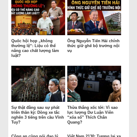
Quốc hội họp „không
Ông Nguyễn Tiến Hải chính
thường lệ“: Liệu có thể
thức giữ ghế bộ trưởng nội
nâng cao chất lượng làm
vụ
luật?
Sự thật đằng sau sự phát
Thừa thắng xốc tới: Vì sao
triển thần kỳ: Dòng xe tắc
lực lượng Dư Luận Viên
nghẽn 3 tiếng trên cầu Vĩnh
“xóa sổ” Thích Chân
Tuy?
Quang?
Công an cũng nói đạo lý
Việt Nam 2130: Tương lai xa