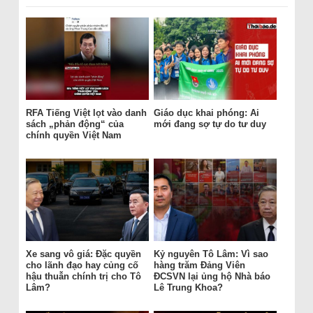
RFA Tiếng Việt lọt vào danh
Giáo dục khai phóng: Ai
sách „phản động“ của
mới đang sợ tự do tư duy
chính quyền Việt Nam
Xe sang vô giá: Đặc quyền
Kỷ nguyên Tô Lâm: Vì sao
cho lãnh đạo hay củng cố
hàng trăm Đảng Viên
hậu thuẫn chính trị cho Tô
ĐCSVN lại ủng hộ Nhà báo
Lâm?
Lê Trung Khoa?