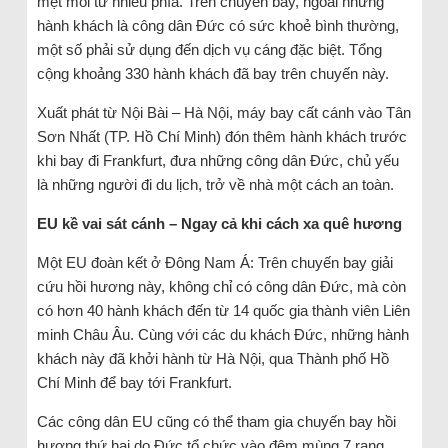
mệt mỏi từ nhiều phía. Trên chuyến bay, ngoài những
hành khách là công dân Đức có sức khoẻ bình thường,
một số phải sử dụng đến dịch vụ cáng đặc biệt. Tổng
cộng khoảng 330 hành khách đã bay trên chuyến này.
Xuất phát từ Nội Bài – Hà Nội, máy bay cất cánh vào Tân
Sơn Nhất (TP. Hồ Chí Minh) đón thêm hành khách trước
khi bay đi Frankfurt, đưa những công dân Đức, chủ yếu
là những người đi du lịch, trở về nhà một cách an toàn.
EU kề vai sát cánh – Ngay cả khi cách xa quê hương
Một EU đoàn kết ở Đông Nam Á: Trên chuyến bay giải
cứu hồi hương này, không chỉ có công dân Đức, mà còn
có hơn 40 hành khách đến từ 14 quốc gia thành viên Liên
minh Châu Âu. Cùng với các du khách Đức, những hành
khách này đã khởi hành từ Hà Nội, qua Thành phố Hồ
Chí Minh để bay tới Frankfurt.
Các công dân EU cũng có thể tham gia chuyến bay hồi
hương thứ hai do Đức tổ chức vào đêm mùng 7 rạng