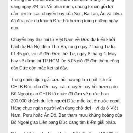
sáng ngày 8/4 tới. Về phía mình, chúng tôi xin gửi lời
cảm ơn tới các chuyến bay của Séc, Ba Lan, Áo và Litva
đã đưa các du khách Đức hồi hương trong những ngày
qua.
Chuyến bay thứ hai từ Việt Nam về Đức dự kiến khởi
hành từ Hà Nội đêm Thứ Ba, rạng ngày 7 tháng Tư lúc
01.45 giờ, và sẽ đến Đức thứ Tư, ngày 8 tháng 4. Máy
bay sẽ dừng tại TP HCM lúc 5.05 giờ để đón thêm công
dân Đức còn mắc kẹt tại đây.
Trong chiến dịch giải cứu hồi hương lớn nhất lịch sử
CHLB Đức cho đến nay, các chuyến bay hồi hương do
Bộ Ngoại giao CHLB tổ chức đã đưa về nước hơn
200.000 khách du lịch người Đức mắc kẹt ở nước ngoài.
Hàng chục ngàn người vẫn đang chờ đợi – ví dụ ở Việt
Nam, Peru hoặc Ấn Độ. Ban tham mưu khủng hoảng của
Bộ Ngoại giao Liên bang Đức đang tìm kiếm giải pháp.