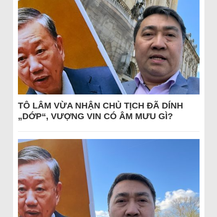
TÔ LÂM VỪA NHẬN CHỦ TỊCH ĐÃ DÍNH
„DỚP“, VƯỢNG VIN CÓ ÂM MƯU GÌ?