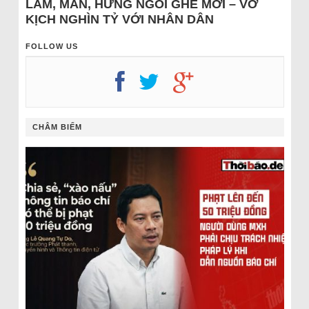
LÂM, MẪN, HƯNG NGỒI GHẾ MỚI – VỞ
KỊCH NGHÌN TỶ VỚI NHÂN DÂN
FOLLOW US
CHÂM BIẾM