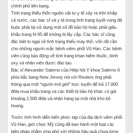
chính phủ liên bang.
Tình trạng thiếu thốn nguồn vật tư y tế xảy ra trên khắp
cả nước, các bác sĩ và y tá trong tình trạng tuyệt vọng đã
buộc phải tái sử dụng một số đồ bảo hộ hoặc phải giấu
khẩu trang N-95 để không bị lấy cắp. Các bác sĩ cũng
đặc biệt lo ngại về tình trạng thiếu máy thở, vốn rất cần
cho những người mắc bệnh viêm phổi Vũ Hán. Các bệnh
viện cũng báo động về tình trạng khan hiếm thuốc, bình
oxy và nhân viên được đào tạo.
Bác sĩ Alexander Salerno của Hiệp hội Y khoa Salerno ở
phía bắc bang New Jersey nói với Reuters ông phải
thông qua một “
người môi giới
” trực tuyến để trả 17.000
đôla mua khẩu trang và các thiết bị bảo hộ khác có giá
khoảng 2.500 đôla và nhận hàng tại một nhà kho bỏ
hoang.
Trước tình hình diễn biến phức tạp của đại dịch viêm phổi
Vũ Hán, giới chức Mỹ cũng đã ban hành một loạt các
biện pháp nhằm ứng phó với những hậu quả chưa từng