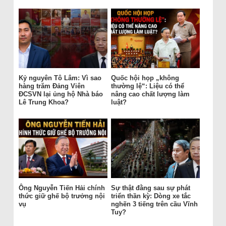
Kỷ nguyên Tô Lâm: Vì sao
Quốc hội họp „không
hàng trăm Đảng Viên
thường lệ“: Liệu có thể
ĐCSVN lại ủng hộ Nhà báo
nâng cao chất lượng làm
Lê Trung Khoa?
luật?
Ông Nguyễn Tiến Hải chính
Sự thật đằng sau sự phát
thức giữ ghế bộ trưởng nội
triển thần kỳ: Dòng xe tắc
vụ
nghẽn 3 tiếng trên cầu Vĩnh
Tuy?