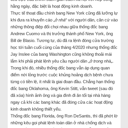
hằng ngày, đặc biệt là hoạt động kinh doanh.
Thực tế thoạt đầu chính bang New York cũng đã lưỡng lự
khi đưa ra khuyến cáo „
ở nhà
“ với người dân, căn cứ vào
những thông điệp đối chọi nhau giữa thống đốc bang
Andrew Cuomo và thị trưởng thành phố New York, ông
Bill de Blasio. Tương tự, dù đã ra lệnh đóng cửa trường
học tới tuần cuối cùng của tháng 4/2020 nhưng thống đốc
Jay Inslee của bang Washington cũng không thoải mái
lắm khi phải phát lệnh yêu cầu người dân „
ở trong nhà
„.
Trong khi đó, nhiều thống đốc bang vẫn áp dụng quan
điểm nới lỏng trước cuộc khủng hoảng dịch bệnh chưa
từng có tiền lệ, ít nhất là giai đoạn đầu. Chẳng hạn thống
đốc bang Oklahoma, ông Kevin Stitt, vẫn tweet (sau đó
đã xóa) hình ảnh ông và gia đình đi ăn tối tại nhà hàng
ngay cả khi các bang khác đã đóng cửa các hoạt động
kinh doanh không thiết yếu.
Thống đốc bang Florida, ông Ron DeSantis, thì đã phớt lờ
những kêu gọi phát lệnh toàn dân ở nhà chống dịch và