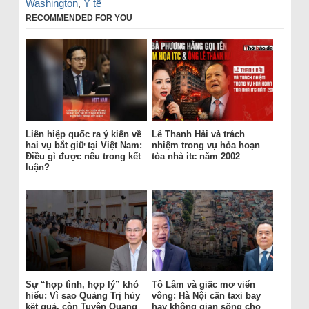
Washington
,
Y tế
RECOMMENDED FOR YOU
Liên hiệp quốc ra ý kiến về
Lê Thanh Hải và trách
hai vụ bắt giữ tại Việt Nam:
nhiệm trong vụ hỏa hoạn
Điều gì được nêu trong kết
tòa nhà itc năm 2002
luận?
Sự “hợp tình, hợp lý” khó
Tô Lâm và giấc mơ viển
hiểu: Vì sao Quảng Trị hủy
vông: Hà Nội cần taxi bay
kết quả, còn Tuyên Quang
hay không gian sống cho