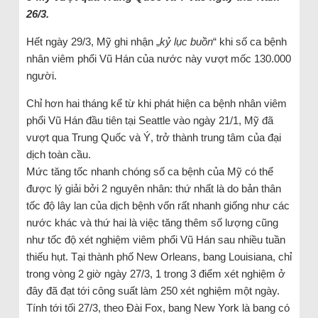
26/3.
Hết ngày 29/3, Mỹ ghi nhận „
kỷ lục buồn
“ khi số ca bệnh
nhân viêm phổi Vũ Hán của nước này vượt mốc 130.000
người.
Chỉ hơn hai tháng kể từ khi phát hiện ca bệnh nhân viêm
phổi Vũ Hán đầu tiên tại Seattle vào ngày 21/1, Mỹ đã
vượt qua Trung Quốc và Ý, trở thành trung tâm của đại
dịch toàn cầu.
Mức tăng tốc nhanh chóng số ca bệnh của Mỹ có thể
được lý giải bởi 2 nguyên nhân: thứ nhất là do bản thân
tốc độ lây lan của dịch bệnh vốn rất nhanh giống như các
nước khác và thứ hai là việc tăng thêm số lượng cũng
như tốc độ xét nghiệm viêm phổi Vũ Hán sau nhiều tuần
thiếu hụt. Tại thành phố New Orleans, bang Louisiana, chỉ
trong vòng 2 giờ ngày 27/3, 1 trong 3 điểm xét nghiệm ở
đây đã đạt tới công suất làm 250 xét nghiệm một ngày.
Tính tới tối 27/3, theo Đài Fox, bang New York là bang có