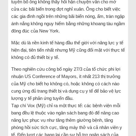
tuyên bố ông không thấy hối hận chuyện vẫn cho mở
cửa các bãi biển trong đợt nghỉ xuân. Ông cho biết việc
các gia đình ngồi trên những bãi biển nóng, ẩm, tràn ngập
ánh nắng không nguy hiểm bằng những khoang tàu ngầm
đông đúc của New York.
Mặc dù là nền kinh tế hàng đầu thế giới với năng lực y tế
hiện đại, tiên tiến nhất nhưng Mỹ cũng đối mặt với thực tế
không có đủ thiết bị y tế.
Theo nghiên cứu công bố ngày 27/3 của tổ chức phi lợi
nhuận US Conference of Mayors, ít nhất 213 thị trưởng
của Mỹ cho biết họ không có, hoặc không có cách nào
cung ứng đủ trang thiết bị và dụng cụ y tế để bảo vệ lực
lượng y tế phản ứng tuyến đầu.
Tạp chí Vox (Mỹ) chỉ ra một thực tế: các bệnh viện mỗi
bang đều lệ thuộc vào ngân sách bang đó để nâng cao
năng lực phục vụ như tăng thêm giường bệnh, tăng
phòng hồi sức tích cực, tăng máy thở và cả nhân viên y
tế. Đến lượt các bang lại cần sự hỗ trợ ngân sách của