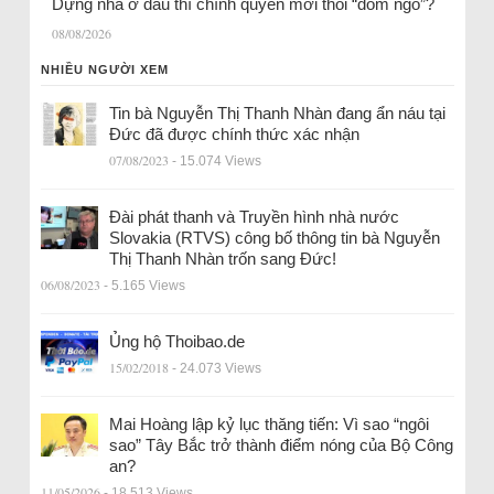
Dựng nhà ở đâu thì chính quyền mới thôi “dòm ngó”?
08/08/2026
NHIỀU NGƯỜI XEM
Tin bà Nguyễn Thị Thanh Nhàn đang ẩn náu tại
Đức đã được chính thức xác nhận
07/08/2023
- 15.074 Views
Đài phát thanh và Truyền hình nhà nước
Slovakia (RTVS) công bố thông tin bà Nguyễn
Thị Thanh Nhàn trốn sang Đức!
06/08/2023
- 5.165 Views
Ủng hộ Thoibao.de
15/02/2018
- 24.073 Views
Mai Hoàng lập kỷ lục thăng tiến: Vì sao “ngôi
sao” Tây Bắc trở thành điểm nóng của Bộ Công
an?
11/05/2026
- 18.513 Views