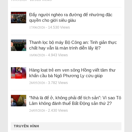
Đẩy người nghèo ra đường để nhường đặc
quyền cho giới siêu giàu
17/06/2026
- 14.530 Views
Thanh lọc bộ máy Bộ Công an: Tinh giản thực
chất hay vẫn là màn trình diễn lấy lệ?
16/06/2026
- 4.943 Views
Hàng loạt trẻ em ven sông Hồng viết tâm thư
khẩn cầu bà Ngô Phương Ly cứu giúp
28/05/2026
- 3.782 Views
“Nhà là để ở, không phải để tích sản”: Vì sao Tô
Lâm không đánh thuế Bất Động sản thứ 2?
24/05/2026
- 2.430 Views
TRUYỀN HÌNH