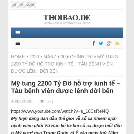
09
08
2026
HOME
2020
MÄRZ
30
CHÍNH TRỊ
MỸ TUNG
2200 TỶ ĐÔ HỖ TRỢ KINH TẾ – TÀU BỆNH VIỆN
ĐƯỢC LỆNH DỜI BẾN
Mỹ tung 2200 Tỷ Đô hỗ trợ kinh tế –
Tàu bệnh viện được lệnh dời bến
30/03/2020
|
|
1.941
https://www.youtube.com/watch?v=s_16CsReI4Q
Mỹ hiện đang dẫn đầu thế giới về số ca nhiễm dịch
bệnh viêm phổi Vũ Hán kể từ khi số ca được biết đến
ở Mỹ vượt qua Trung Quốc và Ý vào ngày thứ Năm