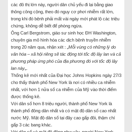
các đô thị lớn này, người dân chủ yếu đi lại bằng giao
thông công cộng, theo đó nguy cơ phơi nhiễm rất lớn,
trong khi đó bệnh phải mất vài ngày mới phát lộ các triệu
chứng, không dễ biết để phòng ngừa.
Ông Carl Bergstrom, giáo sư sinh học ĐH Washington,
chuyên gia mô hình hóa các dịch bệnh truyền nhiễm
trong 20 năm qua, nhận xét : „
Mỗi vùng có những lý do
văn hóa – xã hội riêng sẽ tác động tới tốc độ lây lan và cả
phương pháp ứng phó của địa phương đó với tốc độ lây
lan này
„.
Thống kê mới nhất của Đại học Johns Hopkins ngày 27/3
cho thấy thành phố New York là nơi có nhiều ca nhiễm
nhất, với hơn 1 nửa số ca nhiễm của Mỹ vào thời điểm
được thống kê.
Với dân số hơn 8 triệu người, thành phố New York là
thành phố đông dân nhất và có mật độ dân số cao nhất
nước Mỹ. Mật độ dân số tại đây cao gấp đôi, thậm chí
gấp 3 các bang khác.
Với dân số và mật độ đông như vậy, người New York