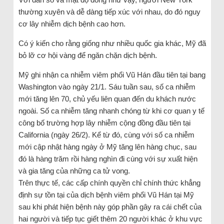
thường xuyên và dễ dàng tiếp xúc với nhau, do đó nguy
cơ lây nhiễm dịch bệnh cao hơn.
Có ý kiến cho rằng giống như nhiều quốc gia khác, Mỹ đã
bỏ lỡ cơ hội vàng để ngăn chặn dịch bệnh.
Mỹ ghi nhận ca nhiễm viêm phổi Vũ Hán đầu tiên tại bang
Washington vào ngày 21/1. Sáu tuần sau, số ca nhiễm
mới tăng lên 70, chủ yếu liên quan đến du khách nước
ngoài. Số ca nhiễm tăng nhanh chóng từ khi cơ quan y tế
công bố trường hợp lây nhiễm cộng đồng đầu tiên tại
California (ngày 26/2). Kể từ đó, cùng với số ca nhiễm
mới cập nhật hàng ngày ở Mỹ tăng lên hàng chục, sau
đó là hàng trăm rồi hàng nghìn đi cùng với sự xuất hiện
và gia tăng của những ca tử vong.
Trên thực tế, các cấp chính quyền chỉ chính thức khẳng
định sự tồn tại của dịch bệnh viêm phổi Vũ Hán tại Mỹ
sau khi phát hiện bệnh này góp phần gây ra cái chết của
hai người và tiếp tục giết thêm 20 người khác ở khu vực