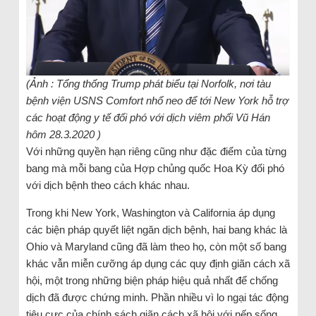
(Ảnh : Tổng thống Trump phát biểu tại Norfolk, nơi tàu
bệnh viện USNS Comfort nhổ neo để tới New York hỗ trợ
các hoạt động y tế đối phó với dịch viêm phổi Vũ Hán
hôm 28.3.2020 )
Với những quyền hạn riêng cũng như đặc điểm của từng
bang mà mỗi bang của Hợp chủng quốc Hoa Kỳ đối phó
với dịch bệnh theo cách khác nhau.
Trong khi New York, Washington và California áp dụng
các biện pháp quyết liệt ngăn dịch bệnh, hai bang khác là
Ohio và Maryland cũng đã làm theo họ, còn một số bang
khác vẫn miễn cưỡng áp dụng các quy định giãn cách xã
hội, một trong những biện pháp hiệu quả nhất để chống
dịch đã được chứng minh. Phần nhiều vì lo ngại tác động
tiêu cực của chính sách giãn cách xã hội với nếp sống