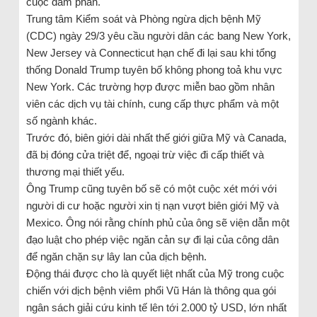
cuộc đàm phán.
Trung tâm Kiểm soát và Phòng ngừa dịch bệnh Mỹ
(CDC) ngày 29/3 yêu cầu người dân các bang New York,
New Jersey và Connecticut hạn chế đi lại sau khi tổng
thống Donald Trump tuyên bố không phong toả khu vực
New York. Các trường hợp được miễn bao gồm nhân
viên các dịch vụ tài chính, cung cấp thực phẩm và một
số ngành khác.
Trước đó, biên giới dài nhất thế giới giữa Mỹ và Canada,
đã bị đóng cửa triệt để, ngoại trừ việc đi cấp thiết và
thương mại thiết yếu.
Ông Trump cũng tuyên bố sẽ có một cuộc xét mới với
người di cư hoặc người xin tị nạn vượt biên giới Mỹ và
Mexico. Ông nói rằng chính phủ của ông sẽ viện dẫn một
đạo luật cho phép việc ngăn cản sự đi lại của công dân
để ngăn chặn sự lây lan của dịch bệnh.
Động thái được cho là quyết liệt nhất của Mỹ trong cuộc
chiến với dịch bệnh viêm phổi Vũ Hán là thông qua gói
ngân sách giải cứu kinh tế lên tới 2.000 tỷ USD, lớn nhất