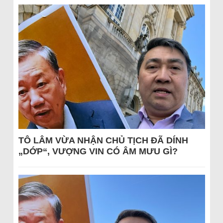
TÔ LÂM VỪA NHẬN CHỦ TỊCH ĐÃ DÍNH
„DỚP“, VƯỢNG VIN CÓ ÂM MƯU GÌ?