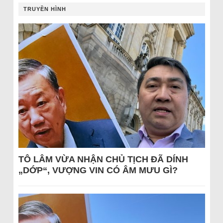
TRUYỀN HÌNH
TÔ LÂM VỪA NHẬN CHỦ TỊCH ĐÃ DÍNH
„DỚP“, VƯỢNG VIN CÓ ÂM MƯU GÌ?