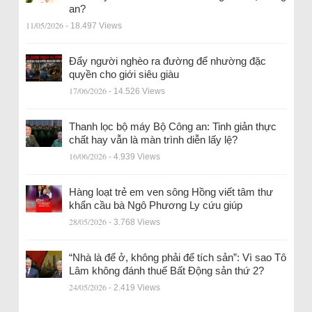
an?
11/05/2026
- 18.497 Views
Đẩy người nghèo ra đường để nhường đặc
quyền cho giới siêu giàu
17/06/2026
- 14.526 Views
Thanh lọc bộ máy Bộ Công an: Tinh giản thực
chất hay vẫn là màn trình diễn lấy lệ?
16/06/2026
- 4.939 Views
Hàng loạt trẻ em ven sông Hồng viết tâm thư
khẩn cầu bà Ngô Phương Ly cứu giúp
28/05/2026
- 3.768 Views
“Nhà là để ở, không phải để tích sản”: Vì sao Tô
Lâm không đánh thuế Bất Động sản thứ 2?
24/05/2026
- 2.419 Views