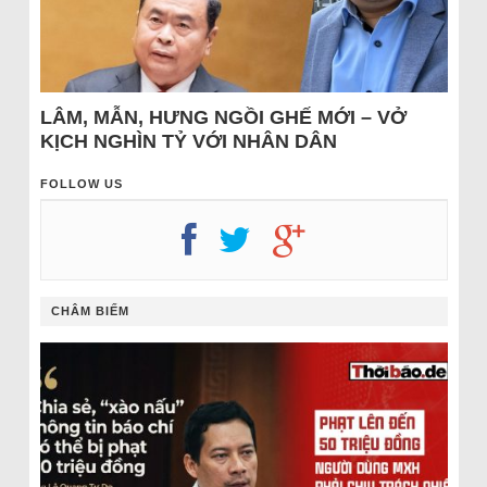
LÂM, MẪN, HƯNG NGỒI GHẾ MỚI – VỞ
KỊCH NGHÌN TỶ VỚI NHÂN DÂN
FOLLOW US
CHÂM BIẾM