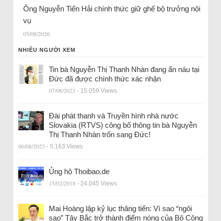
Ông Nguyễn Tiến Hải chính thức giữ ghế bộ trưởng nội
vụ
05/08/2026
NHIỀU NGƯỜI XEM
Tin bà Nguyễn Thị Thanh Nhàn đang ẩn náu tại
Đức đã được chính thức xác nhận
07/08/2023
- 15.059 Views
Đài phát thanh và Truyền hình nhà nước
Slovakia (RTVS) công bố thông tin bà Nguyễn
Thị Thanh Nhàn trốn sang Đức!
06/08/2023
- 5.163 Views
Ủng hộ Thoibao.de
15/02/2018
- 24.045 Views
Mai Hoàng lập kỷ lục thăng tiến: Vì sao “ngôi
sao” Tây Bắc trở thành điểm nóng của Bộ Công