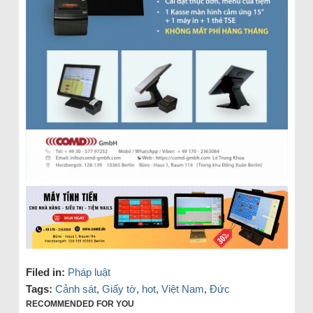
Filed in:
Pháp luật
Tags:
Cảnh sát
,
Giấy tờ
,
hot
,
Việt Nam
,
Đức
RECOMMENDED FOR YOU