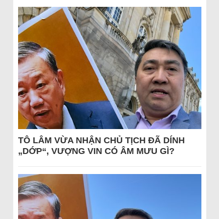
TÔ LÂM VỪA NHẬN CHỦ TỊCH ĐÃ DÍNH
„DỚP“, VƯỢNG VIN CÓ ÂM MƯU GÌ?