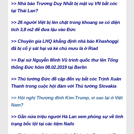
>> Nhà báo Trương Duy Nhất bị mật vụ VN bắt cóc
tại Thái Lan?
>> 26 người Việt bị lèn chặt trong khoang xe có diện
tích 3,8 m2 để đưa lậu vào Đức
>> Chuyên gia LHQ khẳng định nhà báo Khashoggi
đã bị cố ý sát hại và kẻ chủ mưu là ở Riad
>> Đại sứ Nguyễn Minh Vũ trình quốc thư lên Tổng
thống Đức hôm 08.02.2019 tại Berlin
>> Thủ tướng Đức đề cập đến vụ bắt cóc Trịnh Xuân
Thanh trong cuộc hội đàm với Thủ tướng Slovakia
>> Hội nghị Thượng đỉnh Kim-Trump, vì sao lại ở Việt
Nam?
>> Gần nửa triệu người Hà Lan xem phóng sự về tình
trạng bốc lột tại các tiệm Nails