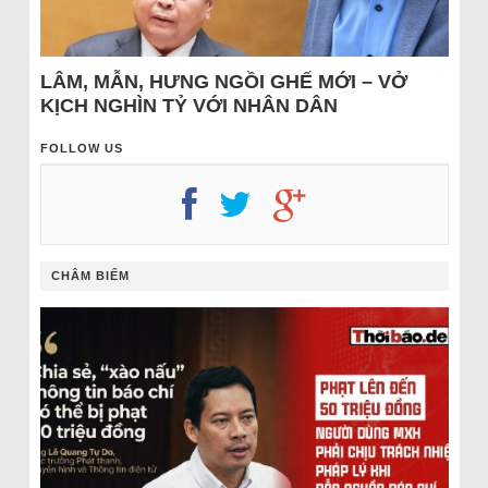
LÂM, MẪN, HƯNG NGỒI GHẾ MỚI – VỞ
KỊCH NGHÌN TỶ VỚI NHÂN DÂN
FOLLOW US
CHÂM BIẾM