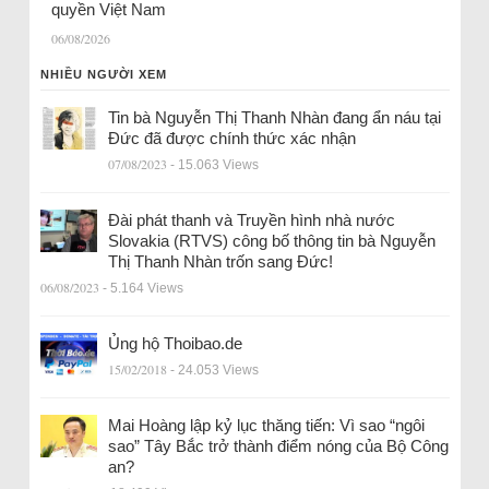
quyền Việt Nam
06/08/2026
NHIỀU NGƯỜI XEM
Tin bà Nguyễn Thị Thanh Nhàn đang ẩn náu tại
Đức đã được chính thức xác nhận
07/08/2023
- 15.063 Views
Đài phát thanh và Truyền hình nhà nước
Slovakia (RTVS) công bố thông tin bà Nguyễn
Thị Thanh Nhàn trốn sang Đức!
06/08/2023
- 5.164 Views
Ủng hộ Thoibao.de
15/02/2018
- 24.053 Views
Mai Hoàng lập kỷ lục thăng tiến: Vì sao “ngôi
sao” Tây Bắc trở thành điểm nóng của Bộ Công
an?