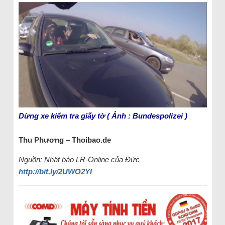
Dừng xe kiểm tra giấy tờ ( Ảnh : Bundespolizei )
Thu Phương – Thoibao.de
Nguồn: Nhât báo LR-Online của Đức
http://bit.ly/2UWO2YI