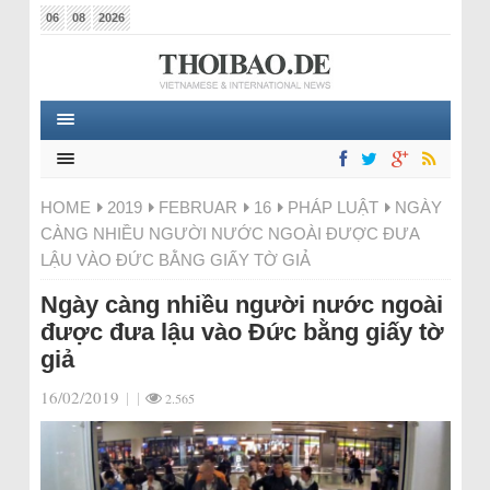
06
08
2026
HOME
2019
FEBRUAR
16
PHÁP LUẬT
NGÀY
CÀNG NHIỀU NGƯỜI NƯỚC NGOÀI ĐƯỢC ĐƯA
LẬU VÀO ĐỨC BẰNG GIẤY TỜ GIẢ
Ngày càng nhiều người nước ngoài
được đưa lậu vào Đức bằng giấy tờ
giả
16/02/2019
|
|
2.565