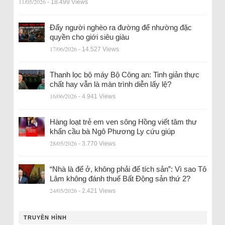
11/05/2026
- 18.499 Views
Đẩy người nghèo ra đường để nhường đặc
quyền cho giới siêu giàu
17/06/2026
- 14.527 Views
Thanh lọc bộ máy Bộ Công an: Tinh giản thực
chất hay vẫn là màn trình diễn lấy lệ?
16/06/2026
- 4.941 Views
Hàng loạt trẻ em ven sông Hồng viết tâm thư
khẩn cầu bà Ngô Phương Ly cứu giúp
28/05/2026
- 3.770 Views
“Nhà là để ở, không phải để tích sản”: Vì sao Tô
Lâm không đánh thuế Bất Động sản thứ 2?
24/05/2026
- 2.421 Views
TRUYỀN HÌNH