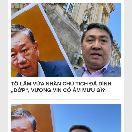
TÔ LÂM VỪA NHẬN CHỦ TỊCH ĐÃ DÍNH
„DỚP“, VƯỢNG VIN CÓ ÂM MƯU GÌ?