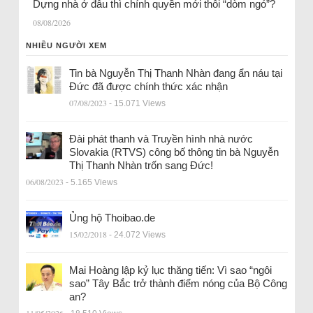
Dựng nhà ở đâu thì chính quyền mới thôi “dòm ngó”?
08/08/2026
NHIỀU NGƯỜI XEM
Tin bà Nguyễn Thị Thanh Nhàn đang ẩn náu tại
Đức đã được chính thức xác nhận
07/08/2023
- 15.071 Views
Đài phát thanh và Truyền hình nhà nước
Slovakia (RTVS) công bố thông tin bà Nguyễn
Thị Thanh Nhàn trốn sang Đức!
06/08/2023
- 5.165 Views
Ủng hộ Thoibao.de
15/02/2018
- 24.072 Views
Mai Hoàng lập kỷ lục thăng tiến: Vì sao “ngôi
sao” Tây Bắc trở thành điểm nóng của Bộ Công
an?
11/05/2026