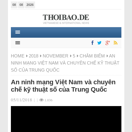
08
08
2026
HOME
2018
NOVEMBER
5
CHÂM BIẾM
AN
NINH MẠNG VIỆT NAM VÀ CHUYÊN CHẾ KỸ THUẬT
SỐ CỦA TRUNG QUỐC
An ninh mạng Việt Nam và chuyên
chế kỹ thuật số của Trung Quốc
05/11/2018
|
|
1.036