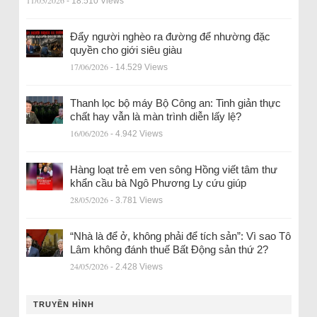
- 18.510 Views
Đẩy người nghèo ra đường để nhường đặc
quyền cho giới siêu giàu
17/06/2026
- 14.529 Views
Thanh lọc bộ máy Bộ Công an: Tinh giản thực
chất hay vẫn là màn trình diễn lấy lệ?
16/06/2026
- 4.942 Views
Hàng loạt trẻ em ven sông Hồng viết tâm thư
khẩn cầu bà Ngô Phương Ly cứu giúp
28/05/2026
- 3.781 Views
“Nhà là để ở, không phải để tích sản”: Vì sao Tô
Lâm không đánh thuế Bất Động sản thứ 2?
24/05/2026
- 2.428 Views
TRUYỀN HÌNH