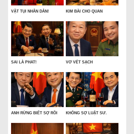
VẶT TỤI NHÂN DÂN!
KIM BÀI CHO QUAN
SAI LÀ PHAT!
VƠ VÉT SẠCH
ANH RỪNG BIẾT SỢ RỒI
KHÔNG SỢ LUẬT SƯ.