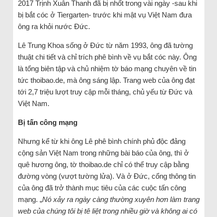
2017 Trịnh Xuân Thanh đã bị nhốt trong vài ngày -sau khi
bị bắt cóc ở Tiergarten- trước khi mật vụ Việt Nam đưa
ông ra khỏi nước Đức.
Lê Trung Khoa sống ở Đức từ năm 1993, ông đã tường
thuật chi tiết và chỉ trích phê bình về vụ bắt cóc này. Ông
là tổng biên tập và chủ nhiệm tờ báo mạng chuyên về tin
tức thoibao.de, mà ông sáng lập. Trang web của ông đạt
tới 2,7 triệu lượt truy cập mỗi tháng, chủ yếu từ Đức và
Việt Nam.
Bị tấn công mạng
Nhưng kể từ khi ông Lê phê bình chính phủ độc đảng
cộng sản Việt Nam trong những bài báo của ông, thì ở
quê hương ông, tờ thoibao.de chỉ có thể truy cập bằng
đường vòng (vượt tường lửa). Và ở Đức, cổng thông tin
của ông đã trở thành mục tiêu của các cuộc tấn công
mạng. „
Nó xảy ra ngày càng thường xuyên hơn làm trang
web của chúng tôi bị tê liệt trong nhiều giờ và không ai có