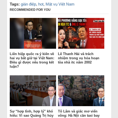
Tags:
gián điệp
,
hot
,
Mật vụ Việt Nam
RECOMMENDED FOR YOU
Liên hiệp quốc ra ý kiến về
Lê Thanh Hải và trách
hai vụ bắt giữ tại Việt Nam:
nhiệm trong vụ hỏa hoạn
Điều gì được nêu trong kết
tòa nhà itc năm 2002
luận?
Sự “hợp tình, hợp lý” khó
Tô Lâm và giấc mơ viển
hiểu: Vì sao Quảng Trị hủy
vông: Hà Nội cần taxi bay