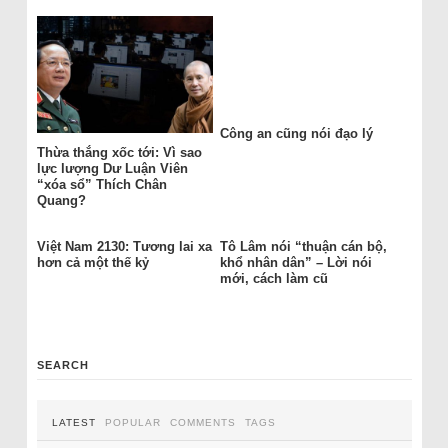
Công an cũng nói đạo lý
Thừa thắng xốc tới: Vì sao
lực lượng Dư Luận Viên
“xóa sổ” Thích Chân
Quang?
Việt Nam 2130: Tương lai xa
Tô Lâm nói “thuận cán bộ,
hơn cả một thế kỷ
khổ nhân dân” – Lời nói
mới, cách làm cũ
SEARCH
LATEST
POPULAR
COMMENTS
TAGS