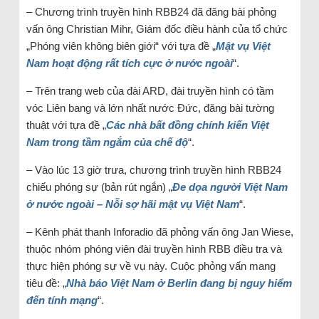
– Chương trình truyền hình RBB24 đã đăng bài phỏng
vấn ông Christian Mihr, Giám đốc điều hành của tổ chức
„Phóng viên không biên giới“ với tựa đề „
Mật vụ Việt
Nam hoạt động rất tích cực ở nước ngoài
“.
– Trên trang web của đài ARD, đài truyền hình có tầm
vóc Liên bang và lớn nhất nước Đức, đăng bài tường
thuật với tựa đề „
Các nhà bất đồng chính kiến Việt
Nam trong tầm ngắm của chế độ
“.
– Vào lúc 13 giờ trưa, chương trình truyền hình RBB24
chiếu phóng sự (bản rút ngắn) „
Đe dọa người Việt Nam
ở nước ngoài – Nỗi sợ hãi mật vụ Việt Nam
“.
– Kênh phát thanh Inforadio đã phỏng vấn ông Jan Wiese,
thuộc nhóm phóng viên đài truyền hình RBB điều tra và
thực hiện phóng sự về vụ này. Cuộc phỏng vấn mang
tiêu đề: „
Nhà báo Việt Nam ở Berlin đang bị nguy hiểm
đến tính mạng
“.