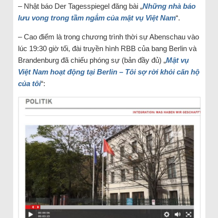
– Nhật báo Der Tagesspiegel đăng bài „
Những nhà báo
lưu vong trong tầm ngắm của mật vụ Việt Nam
“.
– Cao điểm là trong chương trình thời sự Abenschau vào
lúc 19:30 giờ tối, đài truyền hình RBB của bang Berlin và
Brandenburg đã chiếu phóng sự (bản đầy đủ) „
Mật vụ
Việt Nam hoạt động tại Berlin – Tôi sợ rời khỏi căn hộ
của tôi
“: