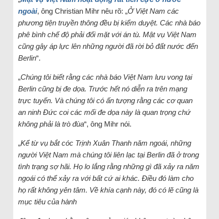
ngoài
, ông Christian Mihr nêu rõ: „
Ở Việt Nam các
phương tiện truyền thông đều bị kiểm duyệt. Các nhà báo
phê bình chế độ phải đối mặt với án tù. Mật vụ Việt Nam
cũng gây áp lực lên những người đã rời bỏ đất nước đến
Berlin
“.
„
Chúng tôi biết rằng các nhà báo Việt Nam lưu vong tại
Berlin cũng bị đe dọa. Trước hết nó diễn ra trên mạng
trực tuyến. Và chúng tôi có ấn tượng rằng các cơ quan
an ninh Đức coi các mối đe dọa này là quan trọng chứ
không phải là trò đùa
“, ông Mihr nói.
„
Kể từ vụ bắt cóc Trịnh Xuân Thanh năm ngoái, những
người Việt Nam mà chúng tôi liên lạc tại Berlin đã ở trong
tình trạng sợ hãi. Họ lo lắng rằng những gì đã xảy ra năm
ngoái có thể xảy ra với bất cứ ai khác. Điều đó làm cho
họ rất không yên tâm. Về khía cạnh này, đó có lẽ cũng là
mục tiêu của hành