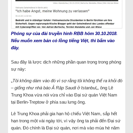
Phóng sự của đài truyền hình RBB hôm 30.10.2018
.
Nếu muốn xem bản có lồng tiếng Việt, thì bấm vào
đây.
Sau đây là lược dịch những phần quan trọng trong phóng
sự này:
„
Tôi không dám vào đó vì sợ rằng tôi không thể ra khỏi đó
– giống như nhà báo Ả Rập Saudi ở Istanbul
„, ông Lê
Trung Khoa vừa nói vừa chỉ vào Đại sứ quán Việt Nam
tại Berlin-Treptow ở phía sau lưng ông.
Lê Trung Khoa phải gia hạn hộ chiếu Việt Nam, sắp hết
hạn trong một vài ngày tới, vì vậy ông ta phải đến Đại sứ
quán. Đó chính là Đại sứ quán, nơi mà vào mùa hè năm