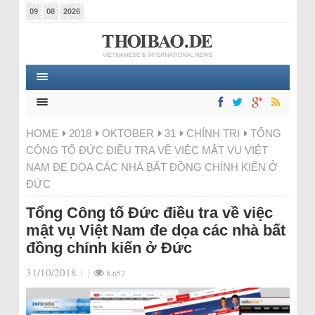
09
08
2026
HOME
2018
OKTOBER
31
CHÍNH TRỊ
TỔNG
CÔNG TỐ ĐỨC ĐIỀU TRA VỀ VIỆC MẬT VỤ VIỆT
NAM ĐE DỌA CÁC NHÀ BẤT ĐỒNG CHÍNH KIẾN Ở
ĐỨC
Tổng Công tố Đức điều tra về việc
mật vụ Việt Nam đe dọa các nhà bất
đồng chính kiến ở Đức
31/10/2018
|
|
8.657