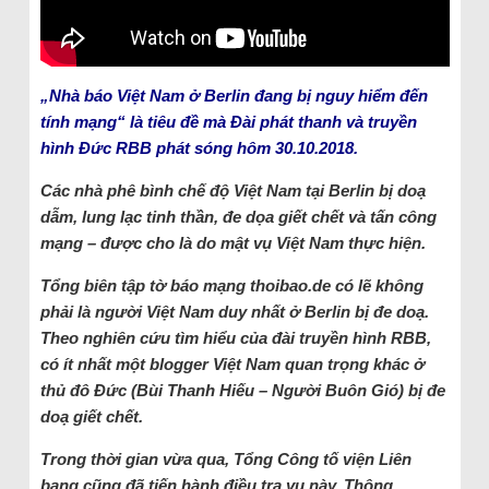
„Nhà báo Việt Nam ở Berlin đang bị nguy hiểm đến
tính mạng“ là tiêu đề mà Đài phát thanh và truyền
hình Đức RBB phát sóng hôm 30.10.2018.
Các nhà phê bình chế độ Việt Nam tại Berlin bị doạ
dẫm, lung lạc tinh thần, đe dọa giết chết và tấn công
mạng – được cho là do mật vụ Việt Nam thực hiện.
Tổng biên tập tờ báo mạng thoibao.de có lẽ không
phải là người Việt Nam duy nhất ở Berlin bị đe doạ.
Theo nghiên cứu tìm hiểu của đài truyền hình RBB,
có ít nhất một blogger Việt Nam quan trọng khác ở
thủ đô Đức (Bùi Thanh Hiếu – Người Buôn Gió) bị đe
doạ giết chết.
Trong thời gian vừa qua, Tổng Công tố viện Liên
bang cũng đã tiến hành điều tra vụ này. Thông