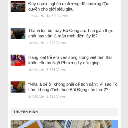
Đẩy người nghèo ra đường để nhường đặc
quyền cho giới siêu giàu
17/06/2026
- 14.530 Views
Thanh lọc bộ máy Bộ Công an: Tinh giản thực
chất hay vẫn là màn trình diễn lấy lệ?
16/06/2026
- 4.943 Views
Hàng loạt trẻ em ven sông Hồng viết tâm thư
khẩn cầu bà Ngô Phương Ly cứu giúp
28/05/2026
- 3.781 Views
“Nhà là để ở, không phải để tích sản”: Vì sao Tô
Lâm không đánh thuế Bất Động sản thứ 2?
24/05/2026
- 2.429 Views
TRUYỀN HÌNH