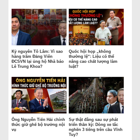
Kỷ nguyên Tô Lâm: Vì sao
Quốc hội họp „không
hàng trăm Đảng Viên
thường lệ“: Liệu có thể
ĐCSVN lại ủng hộ Nhà báo
nâng cao chất lượng làm
Lê Trung Khoa?
luật?
Ông Nguyễn Tiến Hải chính
Sự thật đằng sau sự phát
thức giữ ghế bộ trưởng nội
triển thần kỳ: Dòng xe tắc
vụ
nghẽn 3 tiếng trên cầu Vĩnh
Tuy?