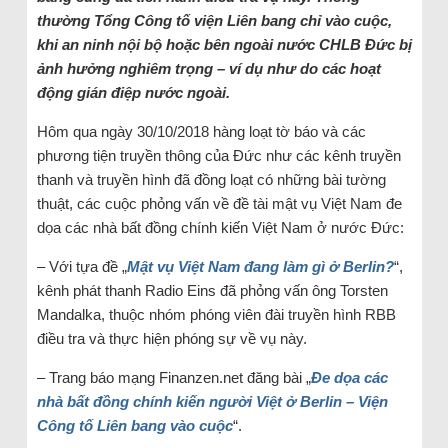
thường Tổng Công tố viện Liên bang chỉ vào cuộc,
khi an ninh nội bộ hoặc bên ngoài nước CHLB Đức bị
ảnh hưởng nghiêm trọng – ví dụ như do các hoạt
động gián điệp nước ngoài.
Hôm qua ngày 30/10/2018 hàng loạt tờ báo và các
phương tiện truyền thông của Đức như các kênh truyền
thanh và truyền hình đã đồng loạt có những bài tường
thuật, các cuộc phỏng vấn về đề tài mật vụ Việt Nam đe
dọa các nhà bất đồng chính kiến Việt Nam ở nước Đức:
– Với tựa đề „
Mật vụ Việt Nam đang làm gì ở Berlin?
“,
kênh phát thanh Radio Eins đã phỏng vấn ông Torsten
Mandalka, thuộc nhóm phóng viên đài truyền hình RBB
điều tra và thực hiện phóng sự về vụ này.
– Trang báo mạng Finanzen.net đăng bài „
Đe dọa các
nhà bất đồng chính kiến người Việt ở Berlin – Viện
Công tố Liên bang vào cuộc
“.