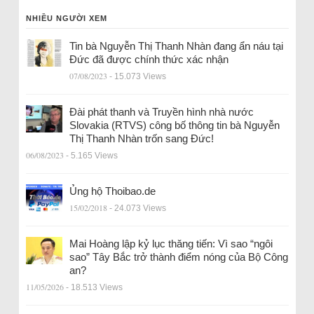
NHIỀU NGƯỜI XEM
Tin bà Nguyễn Thị Thanh Nhàn đang ẩn náu tại
Đức đã được chính thức xác nhận
07/08/2023
- 15.073 Views
Đài phát thanh và Truyền hình nhà nước
Slovakia (RTVS) công bố thông tin bà Nguyễn
Thị Thanh Nhàn trốn sang Đức!
06/08/2023
- 5.165 Views
Ủng hộ Thoibao.de
15/02/2018
- 24.073 Views
Mai Hoàng lập kỷ lục thăng tiến: Vì sao “ngôi
sao” Tây Bắc trở thành điểm nóng của Bộ Công
an?
11/05/2026
- 18.513 Views