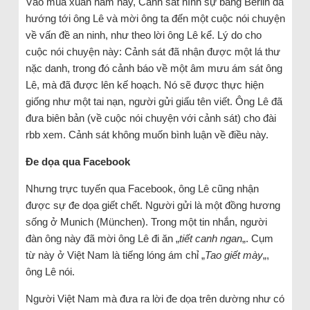
Vào mùa xuân năm nay, Cảnh sát hình sự bang Berlin đã
hướng tới ông Lê và mời ông ta đến một cuộc nói chuyện
về vấn đề an ninh, như theo lời ông Lê kể. Lý do cho
cuộc nói chuyện này: Cảnh sát đã nhận được một lá thư
nặc danh, trong đó cảnh báo về một âm mưu ám sát ông
Lê, mà đã được lên kế hoạch. Nó sẽ được thực hiện
giống như một tai nạn, người gửi giấu tên viết. Ông Lê đã
đưa biên bản (về cuộc nói chuyện với cảnh sát) cho đài
rbb xem. Cảnh sát không muốn bình luận về điều này.
Đe dọa qua Facebook
Nhưng trực tuyến qua Facebook, ông Lê cũng nhận
được sự đe dọa giết chết. Người gửi là một đồng hương
sống ở Munich (München). Trong một tin nhắn, người
đàn ông này đã mời ông Lê đi ăn „
tiết canh ngan
„. Cụm
từ này ở Việt Nam là tiếng lóng ám chỉ „
Tao giết mày
„,
ông Lê nói.
Người Việt Nam mà đưa ra lời đe dọa trên dường như có