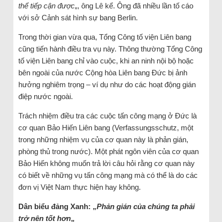
thể tiếp cận được
„, ông Lê kể. Ông đã nhiều lần tố cáo
với sở Cảnh sát hình sự bang Berlin.
Trong thời gian vừa qua, Tổng Công tố viện Liên bang
cũng tiến hành điều tra vụ này. Thông thường Tổng Công
tố viện Liên bang chỉ vào cuộc, khi an ninh nội bộ hoặc
bên ngoài của nước Cộng hòa Liên bang Đức bị ảnh
hưởng nghiêm trọng – ví dụ như do các hoạt động gián
điệp nước ngoài.
Trách nhiệm điều tra các cuộc tấn công mạng ở Đức là
cơ quan Bảo Hiến Liên bang (Verfassungsschutz, một
trong những nhiệm vụ của cơ quan này là phản gián,
phòng thủ trong nước). Một phát ngôn viên của cơ quan
Bảo Hiến không muốn trả lời câu hỏi rằng cơ quan này
có biết về những vụ tấn công mạng mà có thể là do các
đơn vị Việt Nam thực hiện hay không.
Dân biểu đảng Xanh: „
Phản gián của chúng ta phải
trở nên tốt hơn
„