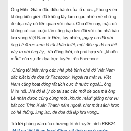
Ông Mihr, Giám đốc điều hành của tổ chức „Phóng viên
không biên giới“ đã không lấy làm ngạc nhiên về những
đe dọa này có liên quan với nhau. Cho đến nay, mặc dù
không có các cuộc tấn công bạo lực đối với các nhà báo
lưu vong Việt Nam ở Đức, tuy nhiên, „
nguy cơ đối với
ông Lê được xem là rất khẩn thiết, một điều gì đó có thể
xảy ra với ông ấy
„. Và đồng thời, nó phù hợp với „khuôn
mẫu“ của sự đe dọa trực tuyến trên Facebook.
„
Chúng tôi biết rằng các nhà phê bình chế độ Việt Nam
đặc biệt bị đe dọa từ Facebook. Ngoài ra mật vụ Việt
Nam cũng hoạt động rất tích cực ở nước ngoài
„, ông
Mihr nói. „
Và đó là lý do tại sao các mối đe dọa mà ông
Lê nhận được cũng cùng một „khuôn mẫu“ giống như vụ
bắt cóc Trịnh Xuân Thanh năm ngoái, như một sách lược
có hệ thống: lung lạc, đe dọa đối lập lưu vong
„.
Trả lời phỏng vấn của chương trình truyền hình RBB24
„
Mật vụ Việt Nam hoạt động rất tích cực ở nước