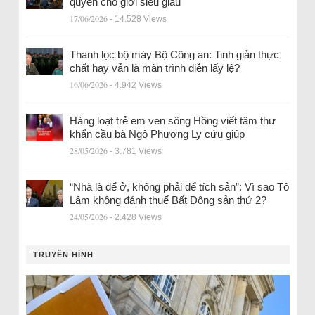
quyền cho giới siêu giàu
17/06/2026
- 14.528 Views
Thanh lọc bộ máy Bộ Công an: Tinh giản thực
chất hay vẫn là màn trình diễn lấy lệ?
16/06/2026
- 4.942 Views
Hàng loạt trẻ em ven sông Hồng viết tâm thư
khẩn cầu bà Ngô Phương Ly cứu giúp
28/05/2026
- 3.781 Views
“Nhà là để ở, không phải để tích sản”: Vì sao Tô
Lâm không đánh thuế Bất Động sản thứ 2?
24/05/2026
- 2.428 Views
TRUYỀN HÌNH