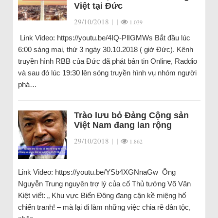
Việt tại Đức
29/10/2018
|
|
1.039
Link Video: https://youtu.be/4IQ-PlIGMWs Bắt đầu lúc
6:00 sáng mai, thứ 3 ngày 30.10.2018 ( giờ Đức). Kênh
truyền hình RBB của Đức đã phát bản tin Online, Raddio
và sau đó lúc 19:30 lên sóng truyền hình vụ nhóm người
phá…
Trào lưu bỏ Đảng Cộng sản
Việt Nam đang lan rộng
29/10/2018
|
|
1.862
Link Video: https://youtu.be/YSb4XGNnaGw Ông
Nguyễn Trung nguyên trợ lý của cố Thủ tướng Võ Văn
Kiệt viết: „ Khu vực Biển Đông đang cận kề miệng hố
chiến tranh! – mà lại đi làm những việc chia rẽ dân tộc,