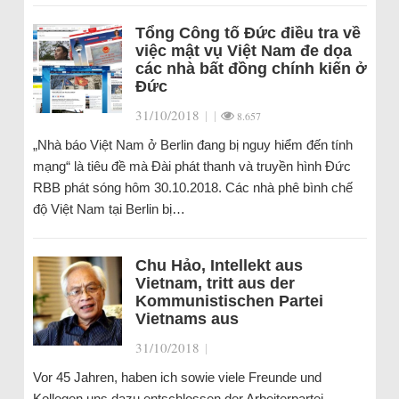
Tổng Công tố Đức điều tra về
việc mật vụ Việt Nam đe dọa
các nhà bất đồng chính kiến ở
Đức
31/10/2018
|
|
8.657
„Nhà báo Việt Nam ở Berlin đang bị nguy hiểm đến tính
mạng“ là tiêu đề mà Đài phát thanh và truyền hình Đức
RBB phát sóng hôm 30.10.2018. Các nhà phê bình chế
độ Việt Nam tại Berlin bị…
Chu Hảo, Intellekt aus
Vietnam, tritt aus der
Kommunistischen Partei
Vietnams aus
31/10/2018
|
Vor 45 Jahren, haben ich sowie viele Freunde und
Kollegen uns dazu entschlossen der Arbeiterpartei