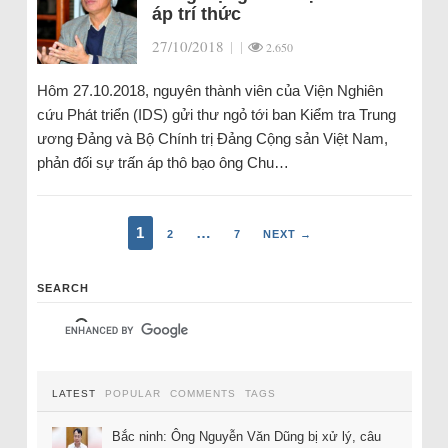
áp trí thức
27/10/2018
|
|
2.650
Hôm 27.10.2018, nguyên thành viên của Viện Nghiên
cứu Phát triển (IDS) gửi thư ngỏ tới ban Kiểm tra Trung
ương Đảng và Bộ Chính trị Đảng Cộng sản Việt Nam,
phản đối sự trấn áp thô bạo ông Chu…
1
…
2
7
NEXT →
SEARCH
LATEST
POPULAR
COMMENTS
TAGS
Bắc ninh: Ông Nguyễn Văn Dũng bị xử lý, câu