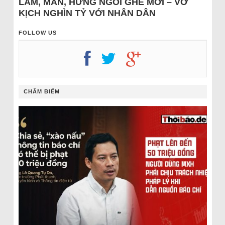
LÂM, MẪN, HƯNG NGỒI GHẾ MỚI – VỞ
KỊCH NGHÌN TỶ VỚI NHÂN DÂN
FOLLOW US
CHÂM BIẾM