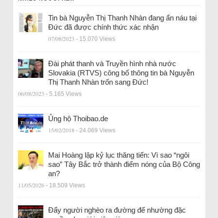
Tin bà Nguyễn Thị Thanh Nhàn đang ẩn náu tại
Đức đã được chính thức xác nhận
07/08/2023
- 15.070 Views
Đài phát thanh và Truyền hình nhà nước
Slovakia (RTVS) công bố thông tin bà Nguyễn
Thị Thanh Nhàn trốn sang Đức!
06/08/2023
- 5.165 Views
Ủng hộ Thoibao.de
15/02/2018
- 24.069 Views
Mai Hoàng lập kỷ lục thăng tiến: Vì sao “ngôi
sao” Tây Bắc trở thành điểm nóng của Bộ Công
an?
11/05/2026
- 18.509 Views
Đẩy người nghèo ra đường để nhường đặc