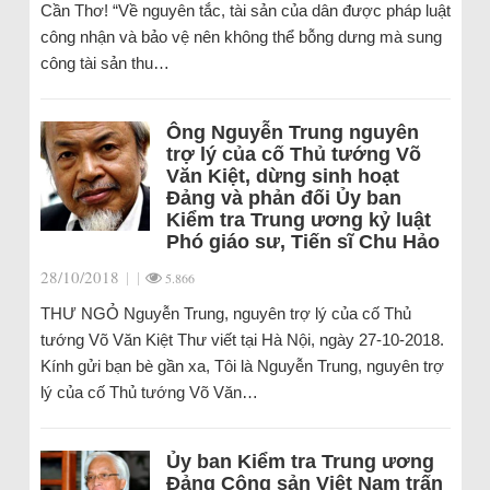
Cần Thơ! “Về nguyên tắc, tài sản của dân được pháp luật
công nhận và bảo vệ nên không thể bỗng dưng mà sung
công tài sản thu…
Ông Nguyễn Trung nguyên
trợ lý của cố Thủ tướng Võ
Văn Kiệt, dừng sinh hoạt
Đảng và phản đối Ủy ban
Kiểm tra Trung ương kỷ luật
Phó giáo sư, Tiến sĩ Chu Hảo
28/10/2018
|
|
5.866
THƯ NGỎ Nguyễn Trung, nguyên trợ lý của cố Thủ
tướng Võ Văn Kiệt Thư viết tại Hà Nội, ngày 27-10-2018.
Kính gửi bạn bè gần xa, Tôi là Nguyễn Trung, nguyên trợ
lý của cố Thủ tướng Võ Văn…
Ủy ban Kiểm tra Trung ương
Đảng Cộng sản Việt Nam trấn