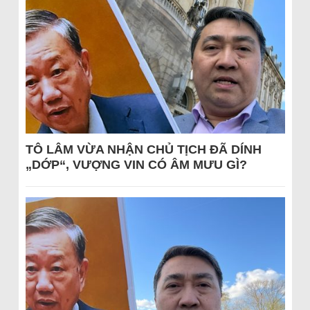
TÔ LÂM VỪA NHẬN CHỦ TỊCH ĐÃ DÍNH
„DỚP“, VƯỢNG VIN CÓ ÂM MƯU GÌ?