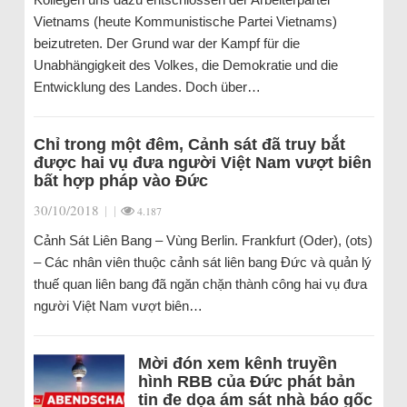
Vietnams (heute Kommunistische Partei Vietnams)
beizutreten. Der Grund war der Kampf für die
Unabhängigkeit des Volkes, die Demokratie und die
Entwicklung des Landes. Doch über…
Chỉ trong một đêm, Cảnh sát đã truy bắt
được hai vụ đưa người Việt Nam vượt biên
bất hợp pháp vào Đức
30/10/2018
|
|
4.187
Cảnh Sát Liên Bang – Vùng Berlin. Frankfurt (Oder), (ots)
– Các nhân viên thuộc cảnh sát liên bang Đức và quản lý
thuế quan liên bang đã ngăn chặn thành công hai vụ đưa
người Việt Nam vượt biên…
Mời đón xem kênh truyền
hình RBB của Đức phát bản
tin đe dọa ám sát nhà báo gốc