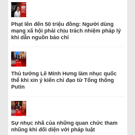
Phạt lên đến 50 triệu đồng: Người dùng
mạng xã hội phải chịu trách nhiệm pháp lý
khi dẫn nguồn báo chí
Thủ tướng Lê Minh Hưng làm nhục quốc
thể khi xin ý kiến chỉ đạo từ Tổng thống
Putin
Sự nhục nhã của những quan chức tham
nhũng khi đối diện với pháp luật