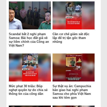
Scandal bắt 2 nghi phạm
Cần cơ chế giám sát độc
Samoa: Bài học đắt giá về
lập để trị tận gốc tham
sự liêm chính của Công an
nhũng
Việt Nam?
Mức phạt 30 triệu: Bóp
Sự thật vụ án: Campuchia
nghẹt quyền tự do chia sẻ
bàn giao hai nghi phạm
thông tin của công dân
Samoa cho phía Việt Nam
sau khi tóm gọn