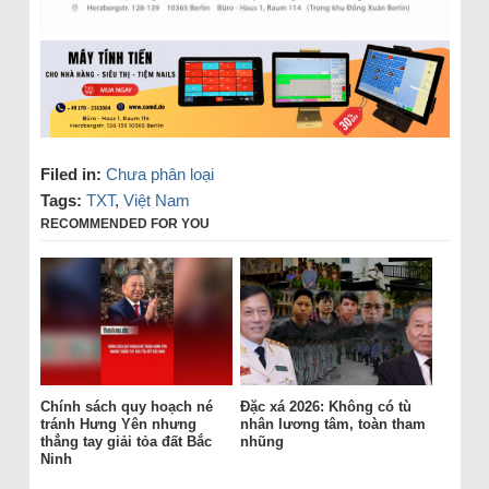
Filed in:
Chưa phân loại
Tags:
TXT
,
Việt Nam
RECOMMENDED FOR YOU
Chính sách quy hoạch né
Đặc xá 2026: Không có tù
tránh Hưng Yên nhưng
nhân lương tâm, toàn tham
thẳng tay giải tỏa đất Bắc
nhũng
Ninh