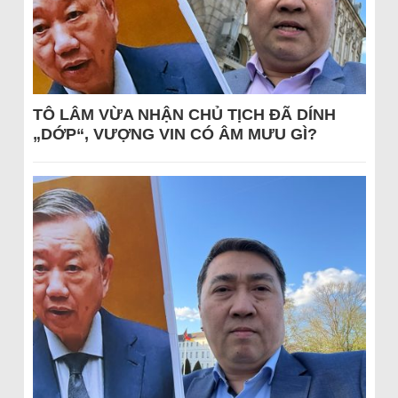
TÔ LÂM VỪA NHẬN CHỦ TỊCH ĐÃ DÍNH
„DỚP“, VƯỢNG VIN CÓ ÂM MƯU GÌ?