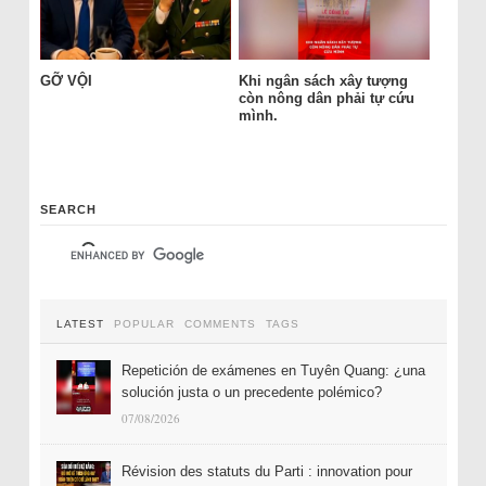
GỠ VỘI
Khi ngân sách xây tượng
còn nông dân phải tự cứu
mình.
SEARCH
LATEST
POPULAR
COMMENTS
TAGS
Repetición de exámenes en Tuyên Quang: ¿una
solución justa o un precedente polémico?
07/08/2026
Révision des statuts du Parti : innovation pour