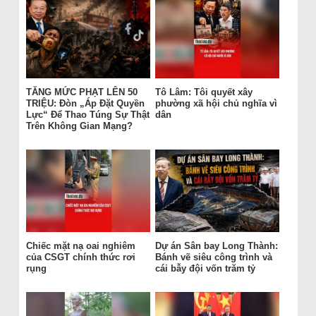
TĂNG MỨC PHẠT LÊN 50
Tô Lâm: Tôi quyết xây
TRIỆU: Đòn „Áp Đặt Quyền
phường xã hội chủ nghĩa vì
Lực“ Để Thao Túng Sự Thật
dân
Trên Không Gian Mạng?
Chiếc mặt nạ oai nghiêm
Dự án Sân bay Long Thành:
của CSGT chính thức rơi
Bánh vẽ siêu công trình và
rụng
cái bẫy đội vốn trăm tỷ