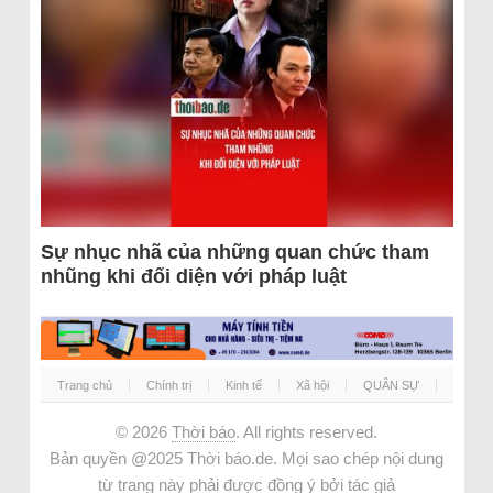
Sự nhục nhã của những quan chức tham
nhũng khi đối diện với pháp luật
Trang chủ
Chính trị
Kinh tế
Xã hội
QUÂN SỰ
© 2026
Thời báo
. All rights reserved.
Bản quyền @2025 Thời báo.de. Mọi sao chép nội dung
từ trang này phải được đồng ý bởi tác giả