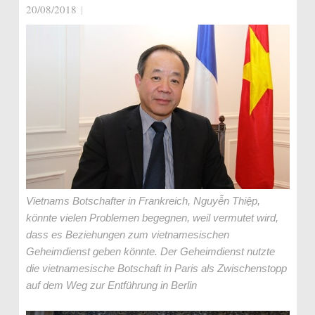
20/08/2018
|
Vietnams Botschafter in Frankreich, Nguyễn Thiệp,
könnte vielen Problemen begegnen, weil vermutet wird,
dass es Beziehungen zum vietnamesischen
Geheimdienst geben könnte. Der Geheimdienst nutzte
die vietnamesische Botschaft in Paris als Zwischenstopp
auf dem Weg zur Entführung in Berlin