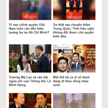
Vì sao chính quyền Việt
Sự thật sau chuyến thăm
Nam luôn cần đến biểu
Trung Quốc: Tình hữu nghị
tượng hư ảo Hồ Chí Minh?
không đổi được chủ quyền
biển đảo.
Trương Mỹ Lan và ván bài
Một thế hệ ca sĩ vô danh
ngửa với cựu Thống đốc Lê
đang đi theo dòng nhạc
Minh Hưng.
nịnh.