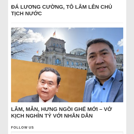
ĐÁ LƯƠNG CƯỜNG, TÔ LÂM LÊN CHỦ
TỊCH NƯỚC
LÂM, MẪN, HƯNG NGỒI GHẾ MỚI – VỞ
KỊCH NGHÌN TỶ VỚI NHÂN DÂN
FOLLOW US