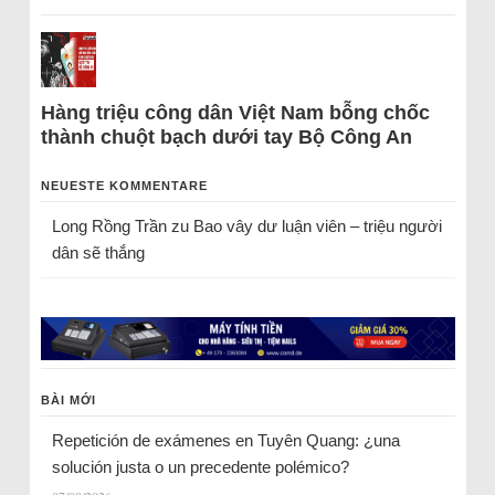
Hàng triệu công dân Việt Nam bỗng chốc
thành chuột bạch dưới tay Bộ Công An
NEUESTE KOMMENTARE
Long Rồng Trần
zu
Bao vây dư luận viên – triệu người
dân sẽ thắng
BÀI MỚI
Repetición de exámenes en Tuyên Quang: ¿una
solución justa o un precedente polémico?