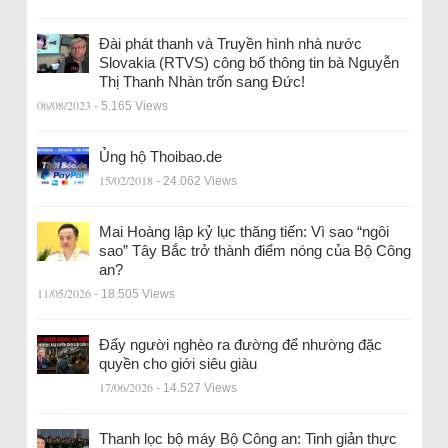
Đài phát thanh và Truyền hình nhà nước
Slovakia (RTVS) công bố thông tin bà Nguyễn
Thị Thanh Nhàn trốn sang Đức!
06/08/2023
- 5.165 Views
Ủng hộ Thoibao.de
15/02/2018
- 24.062 Views
Mai Hoàng lập kỷ lục thăng tiến: Vì sao “ngôi
sao” Tây Bắc trở thành điểm nóng của Bộ Công
an?
11/05/2026
- 18.505 Views
Đẩy người nghèo ra đường để nhường đặc
quyền cho giới siêu giàu
17/06/2026
- 14.527 Views
Thanh lọc bộ máy Bộ Công an: Tinh giản thực