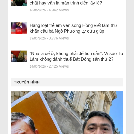
chất hay vẫn là màn trình diễn lấy lệ?
16/06/2026
- 4.942 Views
Hàng loạt trẻ em ven sông Hồng viết tâm thư
khẩn cầu bà Ngô Phương Ly cứu giúp
28/05/2026
- 3.776 Views
“Nhà là để ở, không phải để tích sản”: Vì sao Tô
Lâm không đánh thuế Bất Động sản thứ 2?
24/05/2026
- 2.425 Views
TRUYỀN HÌNH