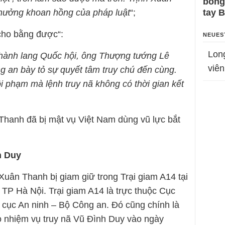
bỗng
hưởng khoan hồng của pháp luật
“;
tay 
cho bằng được“:
NEUES
Lon
ại hành lang Quốc hội, ông Thượng tướng Lê
viên
 an bày tỏ sự quyết tâm truy chú đến cùng.
 phạm mà lệnh truy nã không có thời gian kết
 Thanh đã bị mật vụ Việt Nam dùng vũ lực bắt
h Duy
 Xuân Thanh bị giam giữ trong Trại giam A14 tại
 TP Hà Nội. Trại giam A14 là trực thuộc Cục
g cục An ninh – Bộ Công an. Đó cũng chính là
 nhiệm vụ truy nã Vũ Đình Duy vào ngày