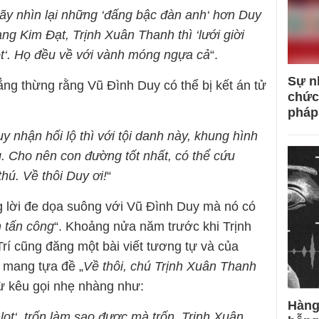
ãy nhìn lại những ‘đấng bậc đàn anh‘ hơn Duy
g Kim Đạt, Trịnh Xuân Thanh thì ‘lưới giời
ọt‘. Họ đều về với vành móng ngựa cả
“.
Sự n
ẳng thừng rằng Vũ Đình Duy có thể bị kết án tử
chức
pháp
y nhận hối lộ thì với tội danh này, khung hình
g. Cho nên con đường tốt nhất, có thể cứu
hú. Về thôi Duy ơi!
“
g lời đe dọa suông với Vũ Đình Duy mà nó có
h tấn công
“. Khoảng nửa năm trước khi Trịnh
rí cũng đăng một bài viết tương tự và của
ó mang tựa đề „
Về thôi, chú Trịnh Xuân Thanh
từ kêu gọi nhẹ nhàng như:
Hàng
lọt‘, trốn làm sao được mà trốn. Trịnh Xuân