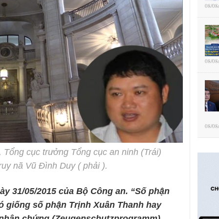
08/08
08/08
08/08
, Tổng cục trưởng Tổng cục an ninh (Trái)
uy nã Vũ Đình Duy ( phải ).
gày 31/05/2015 của Bộ Công an. “Số phận
có giống số phận Trịnh Xuân Thanh hay
 nhân chứng (Zeugenschutzprogramm)