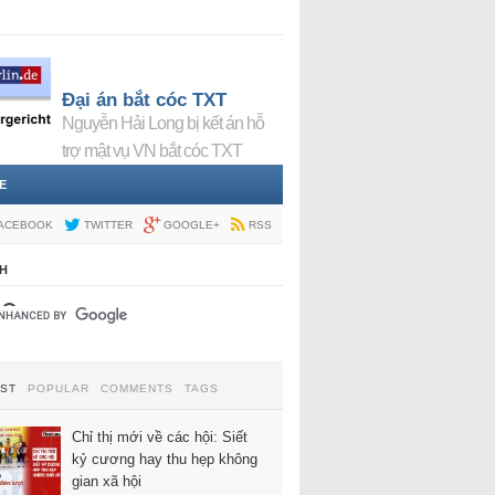
Đại án bắt cóc TXT
Nguyễn Hải Long bị kết án hỗ
trợ mật vụ VN bắt cóc TXT
E
ACEBOOK
TWITTER
GOOGLE+
RSS
H
EST
POPULAR
COMMENTS
TAGS
Chỉ thị mới về các hội: Siết
kỷ cương hay thu hẹp không
gian xã hội