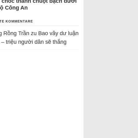
 chốc thành chuột bạch dưới
Bộ Công An
TE KOMMENTARE
g Rồng Trần
zu
Bao vây dư luận
 – triệu người dân sẽ thắng