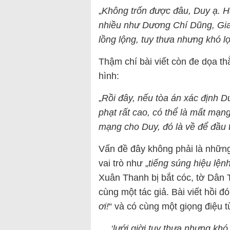
„
Không trốn được đâu, Duy ạ. H
nhiều như Dương Chí Dũng, Gian
lồng lộng, tuy thưa nhưng khó l
Thậm chí bài viết còn đe dọa th
hình:
„
Rồi đây, nếu tòa án xác định Du
phạt rất cao, có thể là mất mạn
mạng cho Duy, đó là về để đầu t
Vấn đề đây không phải là nhữn
vai trò như „
tiếng súng hiệu lện
Xuân Thanh bị bắt cóc, tờ Dân T
cùng một tác giả. Bài viết hồi đ
ơi!
“ và có cùng một giọng điệu 
„…‘lưới giời tuy thưa nhưng khó 