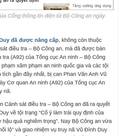
ủa Cổng thông tin điện tử Bộ Công an ngày
h Duy đã được nâng cấp
, không còn thuộc
át điều tra – Bộ Công an, mà đã được bàn
 tra (A92) của Tổng cục An ninh – Bộ Công
ội phạm xâm phạm an ninh quốc gia và các tội
 tích gần đây nhất, bị can Phan Văn Anh Vũ
ngày Cơ quan An ninh (A92) của Tổng cục An
y nã.
 Cảnh sát điều tra – Bộ Công an đã ra quyết
Duy về tội trạng “Cố ý làm trái quy định của
ây hậu quả nghiêm trọng”. Nay Bộ Công an vừa
hối lộ” và giao nhiệm vụ truy nã Vũ Đình Duy