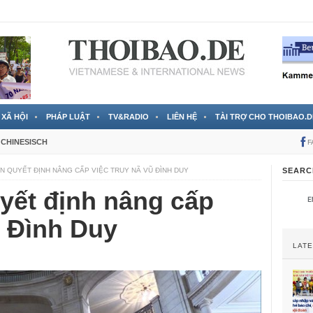
 đã được chính thức xác nhận
3 Jahren ago
XÃ HỘI
PHÁP LUẬT
TV&RADIO
LIÊN HỆ
TÀI TRỢ CHO THOIBAO.D
CHINESISCH
F
N QUYẾT ĐỊNH NÂNG CẤP VIỆC TRUY NÃ VŨ ĐÌNH DUY
SEARC
yết định nâng cấp
ũ Đình Duy
LAT