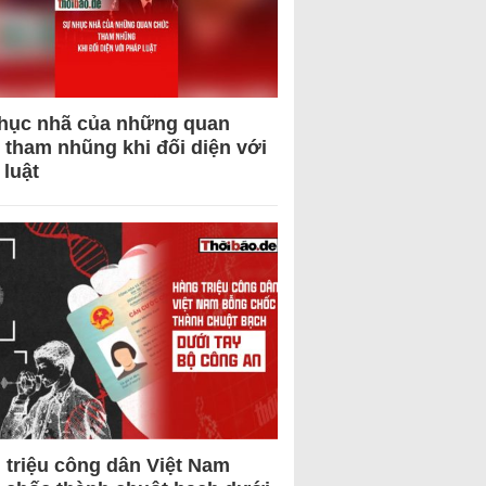
hục nhã của những quan
 tham nhũng khi đối diện với
 luật
 triệu công dân Việt Nam