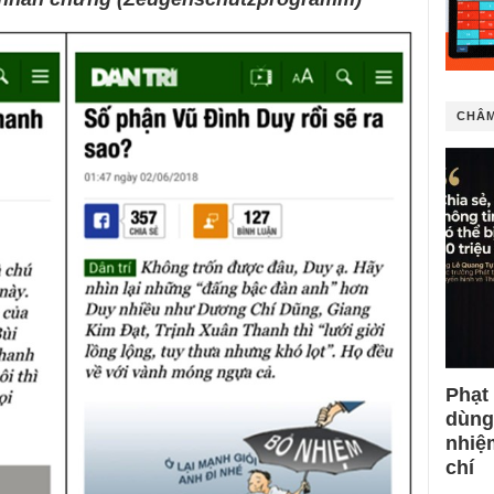
CHÂM
Phạt
dùng
nhiệ
chí