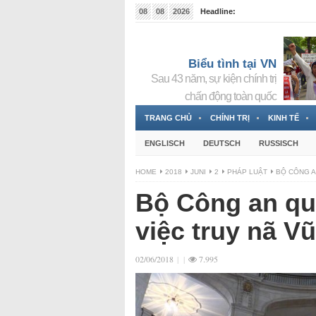
08
08
2026
Headline:
Tin bà Nguyễn Thị Thanh Nhàn đang ẩn náu tại Đức
Biểu tình tại VN
Sau 43 năm, sự kiện chính trị
chấn động toàn quốc
TRANG CHỦ
CHÍNH TRỊ
KINH TẾ
ENGLISCH
DEUTSCH
RUSSISCH
HOME
2018
JUNI
2
PHÁP LUẬT
BỘ CÔNG A
Bộ Công an qu
việc truy nã V
02/06/2018
|
|
7.995