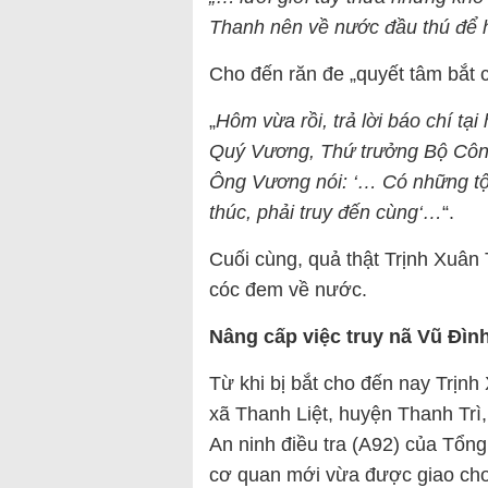
Thanh nên về nước đầu thú để 
Cho đến răn đe „quyết tâm bắt 
„
Hôm vừa rồi, trả lời báo chí t
Quý Vương, Thứ trưởng Bộ Công
Ông Vương nói: ‘… Có những tội
thúc, phải truy đến cùng‘…
“.
Cuối cùng, quả thật Trịnh Xuân
cóc đem về nước.
Nâng cấp việc truy nã Vũ Đìn
Từ khi bị bắt cho đến nay Trịnh
xã Thanh Liệt, huyện Thanh Trì,
An ninh điều tra (A92) của Tổn
cơ quan mới vừa được giao cho