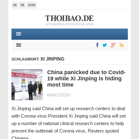
06
08
2026
XI JINPING
SCHLAGWORT:
China panicked due to Covid-
19 while Xi Jinping is hiding
most time
04/03/2020
|
Xi Jinping said China will set up research centers to deal
with Corona virus President Xi Jinping said China will set
up a number of national clinical research centers to help
prevent the outbreak of Corona virus, Reuters quoted
Chinese…