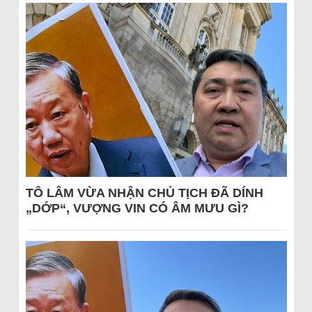
TÔ LÂM VỪA NHẬN CHỦ TỊCH ĐÃ DÍNH
„DỚP“, VƯỢNG VIN CÓ ÂM MƯU GÌ?