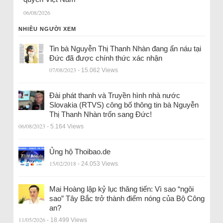
06/08/2026
NHIỀU NGƯỜI XEM
Tin bà Nguyễn Thị Thanh Nhàn đang ẩn náu tại
Đức đã được chính thức xác nhận
07/08/2023
- 15.062 Views
Đài phát thanh và Truyền hình nhà nước
Slovakia (RTVS) công bố thông tin bà Nguyễn
Thị Thanh Nhàn trốn sang Đức!
06/08/2023
- 5.164 Views
Ủng hộ Thoibao.de
15/02/2018
- 24.053 Views
Mai Hoàng lập kỷ lục thăng tiến: Vì sao “ngôi
sao” Tây Bắc trở thành điểm nóng của Bộ Công
an?
11/05/2026
- 18.499 Views