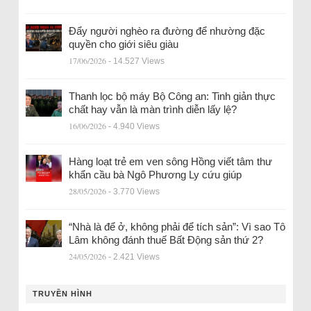
Đẩy người nghèo ra đường để nhường đặc
quyền cho giới siêu giàu
17/06/2026
- 14.527 Views
Thanh lọc bộ máy Bộ Công an: Tinh giản thực
chất hay vẫn là màn trình diễn lấy lệ?
16/06/2026
- 4.940 Views
Hàng loạt trẻ em ven sông Hồng viết tâm thư
khẩn cầu bà Ngô Phương Ly cứu giúp
28/05/2026
- 3.770 Views
“Nhà là để ở, không phải để tích sản”: Vì sao Tô
Lâm không đánh thuế Bất Động sản thứ 2?
24/05/2026
- 2.421 Views
TRUYỀN HÌNH