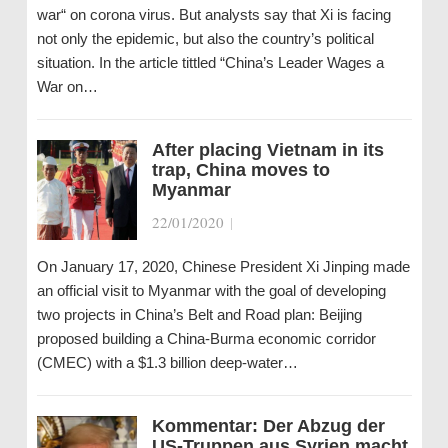
war“ on corona virus. But analysts say that Xi is facing
not only the epidemic, but also the country’s political
situation. In the article tittled “China’s Leader Wages a
War on…
After placing Vietnam in its
trap, China moves to
Myanmar
22/01/2020
|
On January 17, 2020, Chinese President Xi Jinping made
an official visit to Myanmar with the goal of developing
two projects in China’s Belt and Road plan: Beijing
proposed building a China-Burma economic corridor
(CMEC) with a $1.3 billion deep-water…
Kommentar: Der Abzug der
US-Truppen aus Syrien macht