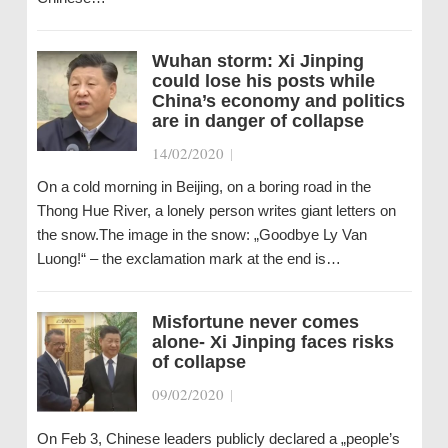
Wuhan storm: Xi Jinping
could lose his posts while
China’s economy and politics
are in danger of collapse
14/02/2020
|
On a cold morning in Beijing, on a boring road in the
Thong Hue River, a lonely person writes giant letters on
the snow.The image in the snow: „Goodbye Ly Van
Luong!“ – the exclamation mark at the end is…
Misfortune never comes
alone- Xi Jinping faces risks
of collapse
09/02/2020
|
On Feb 3, Chinese leaders publicly declared a „people’s