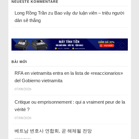
NEUESTE KOMMENTARE
Long Rồng Trần
zu
Bao vây dư luận viên – triệu người
dân sẽ thắng
BÀI MỚI
RFA en vietnamita entra en la lista de «reaccionarios»
del Gobierno vietnamita
07/08/2026
Critique ou emprisonnement : qui a vraiment peur de la
vérité ?
07/08/2026
베트남 변호사 연합회, 곧 해체될 전망