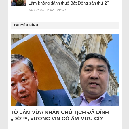
Lâm không đánh thuế Bất Động sản thứ 2?
24/05/2026
- 2.421 Views
TRUYỀN HÌNH
TÔ LÂM VỪA NHẬN CHỦ TỊCH ĐÃ DÍNH
„DỚP“, VƯỢNG VIN CÓ ÂM MƯU GÌ?