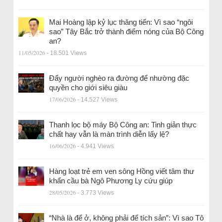
Mai Hoàng lập kỷ lục thăng tiến: Vì sao “ngôi
sao” Tây Bắc trở thành điểm nóng của Bộ Công
an?
11/05/2026
- 18.501 Views
Đẩy người nghèo ra đường để nhường đặc
quyền cho giới siêu giàu
17/06/2026
- 14.527 Views
Thanh lọc bộ máy Bộ Công an: Tinh giản thực
chất hay vẫn là màn trình diễn lấy lệ?
16/06/2026
- 4.941 Views
Hàng loạt trẻ em ven sông Hồng viết tâm thư
khẩn cầu bà Ngô Phương Ly cứu giúp
28/05/2026
- 3.773 Views
“Nhà là để ở, không phải để tích sản”: Vì sao Tô