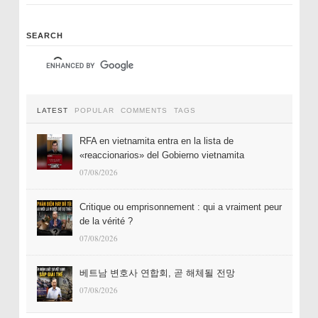
SEARCH
LATEST
POPULAR
COMMENTS
TAGS
RFA en vietnamita entra en la lista de
«reaccionarios» del Gobierno vietnamita
07/08/2026
Critique ou emprisonnement : qui a vraiment peur
de la vérité ?
07/08/2026
베트남 변호사 연합회, 곧 해체될 전망
07/08/2026