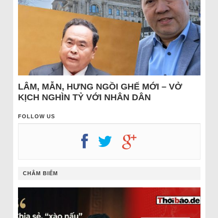
LÂM, MẪN, HƯNG NGỒI GHẾ MỚI – VỞ
KỊCH NGHÌN TỶ VỚI NHÂN DÂN
FOLLOW US
CHÂM BIẾM