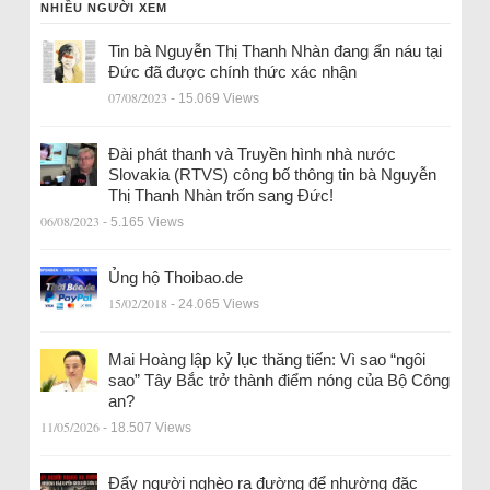
NHIỀU NGƯỜI XEM
Tin bà Nguyễn Thị Thanh Nhàn đang ẩn náu tại
Đức đã được chính thức xác nhận
07/08/2023
- 15.069 Views
Đài phát thanh và Truyền hình nhà nước
Slovakia (RTVS) công bố thông tin bà Nguyễn
Thị Thanh Nhàn trốn sang Đức!
06/08/2023
- 5.165 Views
Ủng hộ Thoibao.de
15/02/2018
- 24.065 Views
Mai Hoàng lập kỷ lục thăng tiến: Vì sao “ngôi
sao” Tây Bắc trở thành điểm nóng của Bộ Công
an?
11/05/2026
- 18.507 Views
Đẩy người nghèo ra đường để nhường đặc