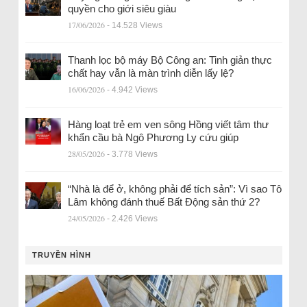
quyền cho giới siêu giàu
17/06/2026
- 14.528 Views
Thanh lọc bộ máy Bộ Công an: Tinh giản thực
chất hay vẫn là màn trình diễn lấy lệ?
16/06/2026
- 4.942 Views
Hàng loạt trẻ em ven sông Hồng viết tâm thư
khẩn cầu bà Ngô Phương Ly cứu giúp
28/05/2026
- 3.778 Views
“Nhà là để ở, không phải để tích sản”: Vì sao Tô
Lâm không đánh thuế Bất Động sản thứ 2?
24/05/2026
- 2.426 Views
TRUYỀN HÌNH