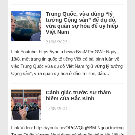
Trung Quốc, vừa dùng “lý
tưởng Cộng sản” để dụ dỗ,
vừa quân sự hóa để uy hiếp
Việt Nam
21/08/2023
|
Link Youtube: https://youtu.be/wxBssMPmGWc Ngày
18/8, một trang tin quốc tế tiếng Việt có bài bình luận về
việc Trung Quốc vừa dụ dỗ Việt Nam “giữ vững lý tưởng
Cộng sản”, vừa quân sự hóa ở đảo Tri Tôn, đảo…
Cảnh giác trước sự thâm
hiểm của Bắc Kinh
15/09/2021
|
Link Video: https://youtu.be/OPqWQtgj5BM Ngoại trưởng
Trung Quốc Vương Nghị đang có chuyến thăm Hà Nội từ