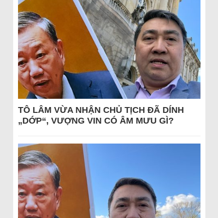
TÔ LÂM VỪA NHẬN CHỦ TỊCH ĐÃ DÍNH
„DỚP“, VƯỢNG VIN CÓ ÂM MƯU GÌ?