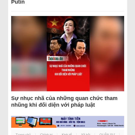
Putin
Sự nhục nhã của những quan chức tham
nhũng khi đối diện với pháp luật
Trang chủ
Chính trị
Kinh tế
Xã hội
QUÂN SỰ