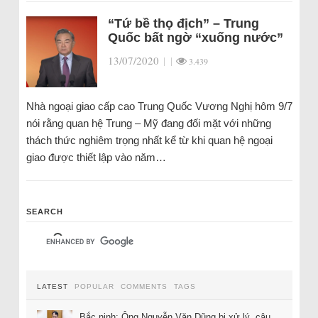
“Tứ bề thọ địch” – Trung
Quốc bất ngờ “xuống nước”
13/07/2020
|
|
3.439
Nhà ngoại giao cấp cao Trung Quốc Vương Nghị hôm 9/7
nói rằng quan hệ Trung – Mỹ đang đối mặt với những
thách thức nghiêm trọng nhất kể từ khi quan hệ ngoại
giao được thiết lập vào năm…
SEARCH
LATEST
POPULAR
COMMENTS
TAGS
Bắc ninh: Ông Nguyễn Văn Dũng bị xử lý, câu