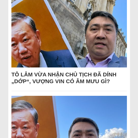
TÔ LÂM VỪA NHẬN CHỦ TỊCH ĐÃ DÍNH
„DỚP“, VƯỢNG VIN CÓ ÂM MƯU GÌ?