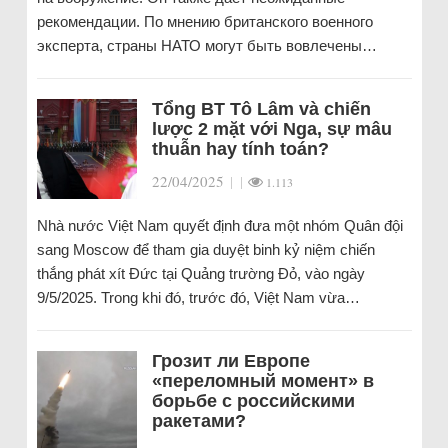
рекомендации. По мнению британского военного
эксперта, страны НАТО могут быть вовлечены…
Tổng BT Tô Lâm và chiến
lược 2 mặt với Nga, sự mâu
thuẫn hay tính toán?
22/04/2025
|
|
1.113
Nhà nước Việt Nam quyết định đưa một nhóm Quân đội
sang Moscow để tham gia duyệt binh kỷ niệm chiến
thắng phát xít Đức tại Quảng trường Đỏ, vào ngày
9/5/2025. Trong khi đó, trước đó, Việt Nam vừa…
Грозит ли Европе
«переломный момент» в
борьбе с российскими
ракетами?