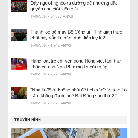
Đẩy người nghèo ra đường để nhường đặc
quyền cho giới siêu giàu
17/06/2026
- 14.527 Views
Thanh lọc bộ máy Bộ Công an: Tinh giản thực
chất hay vẫn là màn trình diễn lấy lệ?
16/06/2026
- 4.942 Views
Hàng loạt trẻ em ven sông Hồng viết tâm thư
khẩn cầu bà Ngô Phương Ly cứu giúp
28/05/2026
- 3.776 Views
“Nhà là để ở, không phải để tích sản”: Vì sao Tô
Lâm không đánh thuế Bất Động sản thứ 2?
24/05/2026
- 2.425 Views
TRUYỀN HÌNH