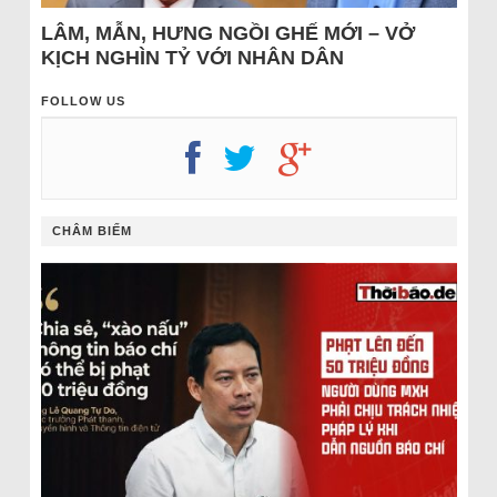
LÂM, MẪN, HƯNG NGỒI GHẾ MỚI – VỞ
KỊCH NGHÌN TỶ VỚI NHÂN DÂN
FOLLOW US
CHÂM BIẾM