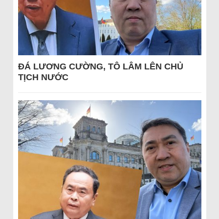
ĐÁ LƯƠNG CƯỜNG, TÔ LÂM LÊN CHỦ
TỊCH NƯỚC