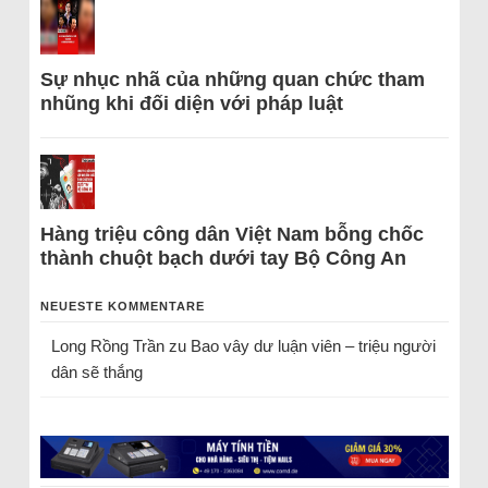
Sự nhục nhã của những quan chức tham
nhũng khi đối diện với pháp luật
Hàng triệu công dân Việt Nam bỗng chốc
thành chuột bạch dưới tay Bộ Công An
NEUESTE KOMMENTARE
Long Rồng Trần
zu
Bao vây dư luận viên – triệu người
dân sẽ thắng