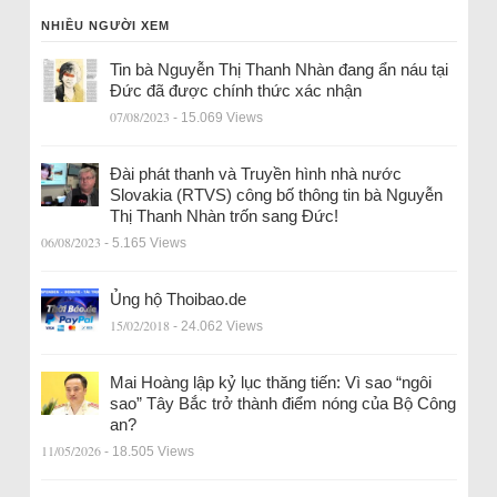
NHIỀU NGƯỜI XEM
Tin bà Nguyễn Thị Thanh Nhàn đang ẩn náu tại
Đức đã được chính thức xác nhận
07/08/2023
- 15.069 Views
Đài phát thanh và Truyền hình nhà nước
Slovakia (RTVS) công bố thông tin bà Nguyễn
Thị Thanh Nhàn trốn sang Đức!
06/08/2023
- 5.165 Views
Ủng hộ Thoibao.de
15/02/2018
- 24.062 Views
Mai Hoàng lập kỷ lục thăng tiến: Vì sao “ngôi
sao” Tây Bắc trở thành điểm nóng của Bộ Công
an?
11/05/2026
- 18.505 Views