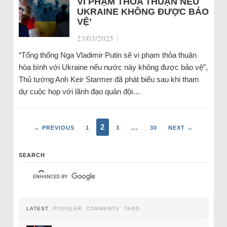
VI PHẠM THỎA THUẬN NẾU
UKRAINE KHÔNG ĐƯỢC BẢO
VỆ’
23/03/2025
|
“Tổng thống Nga Vladimir Putin sẽ vi phạm thỏa thuận
hòa bình với Ukraine nếu nước này không được bảo vệ”,
Thủ tướng Anh Keir Starmer đã phát biểu sau khi tham
dự cuộc họp với lãnh đạo quân đội…
2
…
← PREVIOUS
1
3
30
NEXT →
SEARCH
LATEST
POPULAR
COMMENTS
TAGS