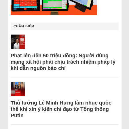
CHÂM BIẾM
Phạt lên đến 50 triệu đồng: Người dùng
mạng xã hội phải chịu trách nhiệm pháp lý
khi dẫn nguồn báo chí
Thủ tướng Lê Minh Hưng làm nhục quốc
thể khi xin ý kiến chỉ đạo từ Tổng thống
Putin