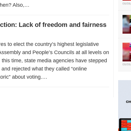
08/08
then? Also,…
ction: Lack of freedom and fairness
s to elect the country’s highest legislative
Assembly and People’s Councils at all levels on
 this time, state media agencies have stepped
08/08
and rejected what they called “online
toric” about voting.…