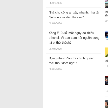
08/08/2026
b
Nhà cho công an xây nhanh, nhà tái
Đ
định cư của dân thì sao?
06
08/08/2026
Xăng E10 đối mặt nguy cơ thiếu
ethanol: Vì sao cam kết nguồn cung
lại bị thử thách?
08/08/2026
Dựng nhà ở đâu thì chính quyền
c
mới thôi “dòm ngó”?
11
08/08/2026
17