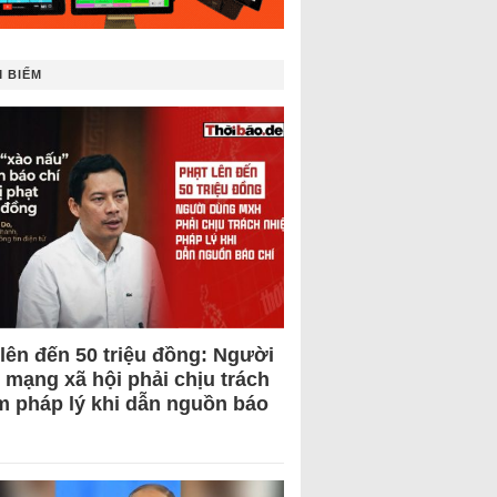
 BIẾM
 lên đến 50 triệu đồng: Người
 mạng xã hội phải chịu trách
m pháp lý khi dẫn nguồn báo