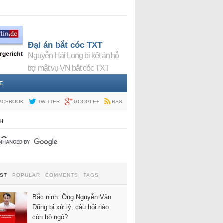
Đại án bắt cóc TXT
Nguyễn Hải Long bị kết án hỗ
trợ mật vụ VN bắt cóc TXT
E
ACEBOOK
TWITTER
GOOGLE+
RSS
H
EST
POPULAR
COMMENTS
TAGS
Bắc ninh: Ông Nguyễn Văn
Dũng bị xử lý, câu hỏi nào
còn bỏ ngỏ?