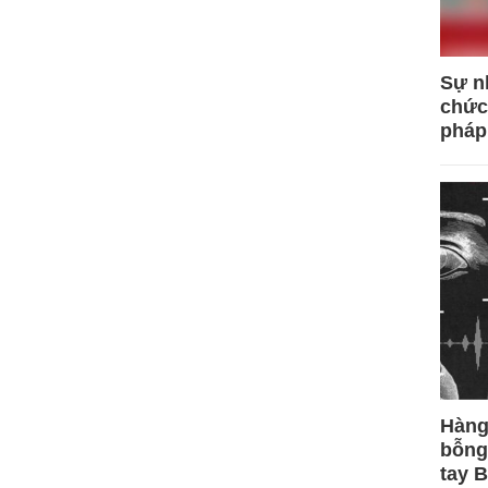
Sự n
chức
pháp
Hàng
bỗng
tay 