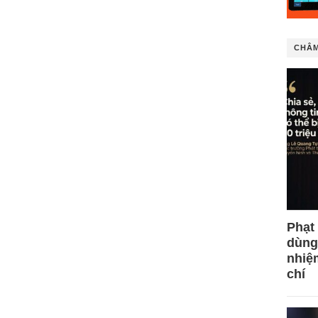
CHÂM
Phạt
dùng
nhiệ
chí