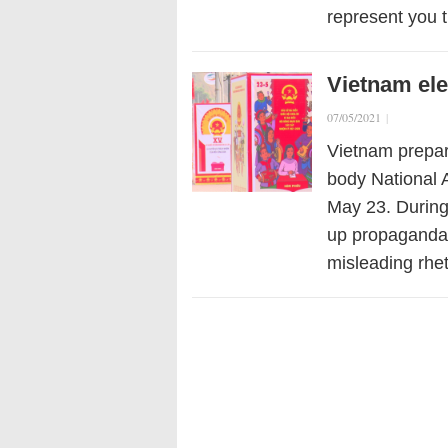
represent you 
Vietnam ele
07/05/2021
|
Vietnam prepare
body National 
May 23. During
up propaganda 
misleading rhe