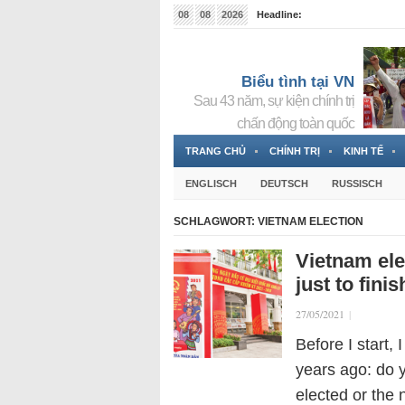
08
08
2026
Headline:
Tin bà Nguyễn Thị Thanh Nhàn đang ẩn náu tại Đức
Biểu tình tại VN
Sau 43 năm, sự kiện chính trị
chấn động toàn quốc
TRANG CHỦ
CHÍNH TRỊ
KINH TẾ
ENGLISCH
DEUTSCH
RUSSISCH
SCHLAGWORT:
VIETNAM ELECTION
Vietnam ele
just to fini
27/05/2021
|
Before I start, 
years ago: do 
elected or the