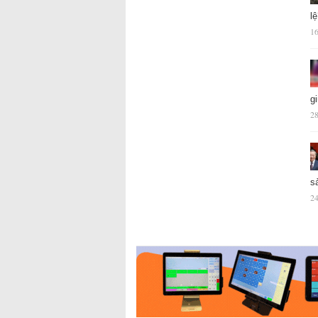
l
16
g
28
s
24