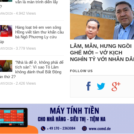
vẫn là màn trình diễn lấy
ệ?
/06/2026
- 4.942 Views
Hàng loạt trẻ em ven sông
Hồng viết tâm thư khẩn cầu
bà Ngô Phương Ly cứu
iúp
LÂM, MẪN, HƯNG NGỒI
/05/2026
- 3.779 Views
GHẾ MỚI – VỞ KỊCH
NGHÌN TỶ VỚI NHÂN DÂ
“Nhà là để ở, không phải để
tích sản”: Vì sao Tô Lâm
FOLLOW US
không đánh thuế Bất Động
ản thứ 2?
/05/2026
- 2.426 Views