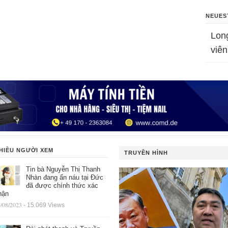
NEUES
Lon
viên
HIỀU NGƯỜI XEM
TRUYỀN HÌNH
Tin bà Nguyễn Thị Thanh
Nhàn đang ẩn náu tại Đức
đã được chính thức xác
hận
/08/2023
- 15.069 Views