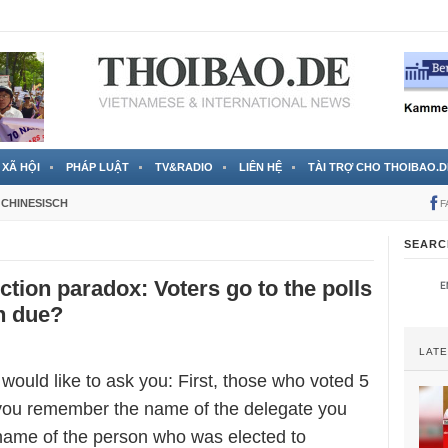
 đã được chính thức xác nhận
3 Jahren ago
XÃ HỘI
PHÁP LUẬT
TV&RADIO
LIÊN HỆ
TÀI TRỢ CHO THOIBAO.D
CHINESISCH
F
SEARC
ction paradox: Voters go to the polls
sh due?
LAT
I would like to ask you: First, those who voted 5
you remember the name of the delegate you
 name of the person who was elected to