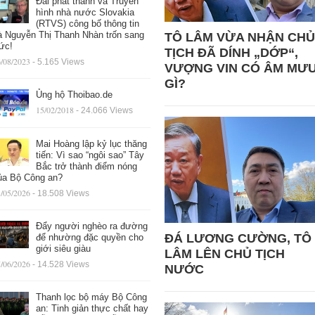
Đài phát thanh và Truyền
hình nhà nước Slovakia
(RTVS) công bố thông tin
à Nguyễn Thị Thanh Nhàn trốn sang
TÔ LÂM VỪA NHẬN CHỦ
ức!
TỊCH ĐÃ DÍNH „DỚP“,
/08/2023
- 5.165 Views
VƯỢNG VIN CÓ ÂM MƯ
GÌ?
Ủng hộ Thoibao.de
15/02/2018
- 24.066 Views
Mai Hoàng lập kỷ lục thăng
tiến: Vì sao “ngôi sao” Tây
Bắc trở thành điểm nóng
ủa Bộ Công an?
/05/2026
- 18.508 Views
Đẩy người nghèo ra đường
ĐÁ LƯƠNG CƯỜNG, TÔ
để nhường đặc quyền cho
giới siêu giàu
LÂM LÊN CHỦ TỊCH
/06/2026
- 14.528 Views
NƯỚC
Thanh lọc bộ máy Bộ Công
an: Tinh giản thực chất hay