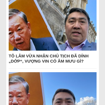
TÔ LÂM VỪA NHẬN CHỦ TỊCH ĐÃ DÍNH
„DỚP“, VƯỢNG VIN CÓ ÂM MƯU GÌ?