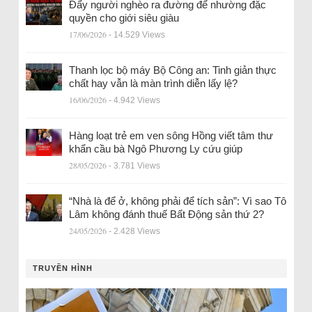
Đẩy người nghèo ra đường để nhường đặc
quyền cho giới siêu giàu
17/06/2026
- 14.529 Views
Thanh lọc bộ máy Bộ Công an: Tinh giản thực
chất hay vẫn là màn trình diễn lấy lệ?
16/06/2026
- 4.942 Views
Hàng loạt trẻ em ven sông Hồng viết tâm thư
khẩn cầu bà Ngô Phương Ly cứu giúp
28/05/2026
- 3.781 Views
“Nhà là để ở, không phải để tích sản”: Vì sao Tô
Lâm không đánh thuế Bất Động sản thứ 2?
24/05/2026
- 2.428 Views
TRUYỀN HÌNH