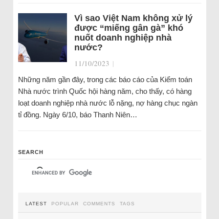
Vì sao Việt Nam không xử lý
được “miếng gân gà” khó
nuốt doanh nghiệp nhà
nước?
11/10/2023
|
Những năm gần đây, trong các báo cáo của Kiểm toán
Nhà nước trình Quốc hội hàng năm, cho thấy, có hàng
loạt doanh nghiệp nhà nước lỗ nặng, nợ hàng chục ngàn
tỉ đồng. Ngày 6/10, báo Thanh Niên…
SEARCH
LATEST
POPULAR
COMMENTS
TAGS