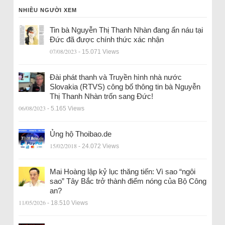
NHIỀU NGƯỜI XEM
Tin bà Nguyễn Thị Thanh Nhàn đang ẩn náu tại
Đức đã được chính thức xác nhận
07/08/2023
- 15.071 Views
Đài phát thanh và Truyền hình nhà nước
Slovakia (RTVS) công bố thông tin bà Nguyễn
Thị Thanh Nhàn trốn sang Đức!
06/08/2023
- 5.165 Views
Ủng hộ Thoibao.de
15/02/2018
- 24.072 Views
Mai Hoàng lập kỷ lục thăng tiến: Vì sao “ngôi
sao” Tây Bắc trở thành điểm nóng của Bộ Công
an?
11/05/2026
- 18.510 Views