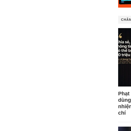
CHÂM
Phạt
dùng
nhiệ
chí