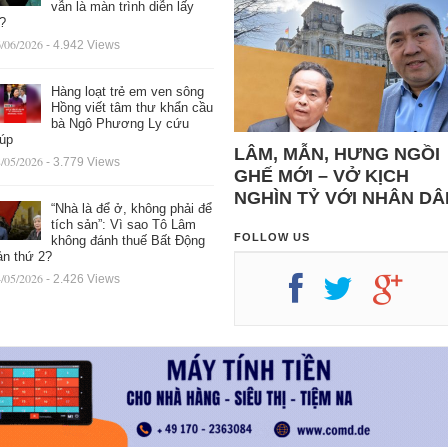
vẫn là màn trình diễn lấy
ệ?
/06/2026
- 4.942 Views
Hàng loạt trẻ em ven sông
Hồng viết tâm thư khẩn cầu
bà Ngô Phương Ly cứu
iúp
LÂM, MẪN, HƯNG NGỒI
/05/2026
- 3.779 Views
GHẾ MỚI – VỞ KỊCH
NGHÌN TỶ VỚI NHÂN DÂ
“Nhà là để ở, không phải để
tích sản”: Vì sao Tô Lâm
FOLLOW US
không đánh thuế Bất Động
ản thứ 2?
/05/2026
- 2.426 Views