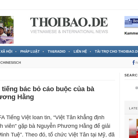
 đã được chính thức xác nhận
3 Jahren ago
XÃ HỘI
PHÁP LUẬT
TV&RADIO
LIÊN HỆ
TÀI TRỢ CHO THOIBAO.D
CHINESISCH
F
SEARC
n tiếng bác bỏ cáo buộc của bà
ương Hằng
LAT
A Tiếng Việt loan tin, “Việt Tân khẳng định
nh viên” gặp bà Nguyễn Phương Hằng để giải
inh Tuệ”. Theo đó, tổ chức Việt Tân tại Mỹ, đã