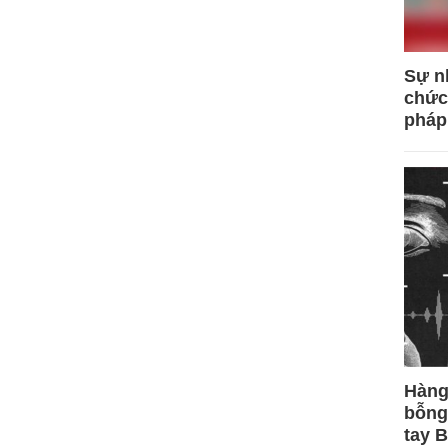
Sự n
chức
pháp
Hàng
bỗng
tay 