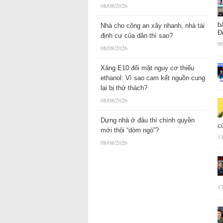
08/08/2026
b
Nhà cho công an xây nhanh, nhà tái
Đ
định cư của dân thì sao?
06
08/08/2026
Xăng E10 đối mặt nguy cơ thiếu
ethanol: Vì sao cam kết nguồn cung
lại bị thử thách?
08/08/2026
Dựng nhà ở đâu thì chính quyền
c
mới thôi “dòm ngó”?
11
08/08/2026
17