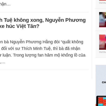
08/08
 nhận…
h Tuệ không xong, Nguyễn Phương
xe húc Việt Tân?
iên bà Nguyễn Phương Hằng đòi “quất không
” đối với sư Thích Minh Tuệ, thì bà đã nhận
08/08
ư luận. Trong lượng fan hâm mộ khổng lồ của
ư,…