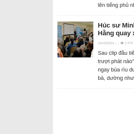
lên tiếng phủ
Húc sư Min
Hằng quay 
24/10/2024
|
|
2.979
Sau clip đầu t
trượt phát nào
ngay búa rìu d
bà, dường nh