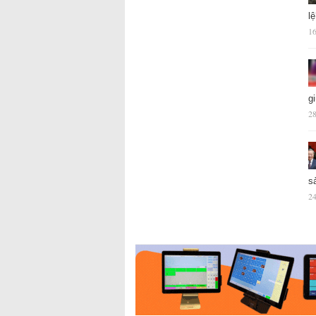
l
16
g
28
s
24