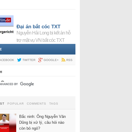
Đại án bắt cóc TXT
Nguyễn Hải Long bị kết án hỗ
trợ mật vụ VN bắt cóc TXT
E
ACEBOOK
TWITTER
GOOGLE+
RSS
H
EST
POPULAR
COMMENTS
TAGS
Bắc ninh: Ông Nguyễn Văn
Dũng bị xử lý, câu hỏi nào
còn bỏ ngỏ?