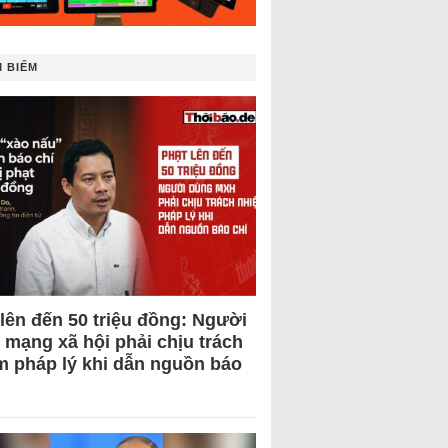
 BIẾM
 lên đến 50 triệu đồng: Người
 mạng xã hội phải chịu trách
m pháp lý khi dẫn nguồn báo