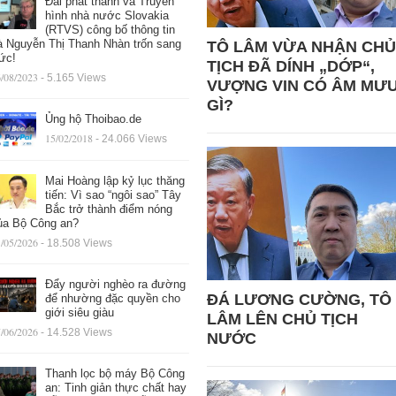
Đài phát thanh và Truyền
hình nhà nước Slovakia
(RTVS) công bố thông tin
à Nguyễn Thị Thanh Nhàn trốn sang
TÔ LÂM VỪA NHẬN CHỦ
ức!
TỊCH ĐÃ DÍNH „DỚP“,
/08/2023
- 5.165 Views
VƯỢNG VIN CÓ ÂM MƯ
GÌ?
Ủng hộ Thoibao.de
15/02/2018
- 24.066 Views
Mai Hoàng lập kỷ lục thăng
tiến: Vì sao “ngôi sao” Tây
Bắc trở thành điểm nóng
ủa Bộ Công an?
/05/2026
- 18.508 Views
Đẩy người nghèo ra đường
ĐÁ LƯƠNG CƯỜNG, TÔ
để nhường đặc quyền cho
giới siêu giàu
LÂM LÊN CHỦ TỊCH
/06/2026
- 14.528 Views
NƯỚC
Thanh lọc bộ máy Bộ Công
an: Tinh giản thực chất hay