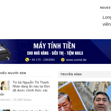
NEUES
Lon
viên
HIỀU NGƯỜI XEM
TRUYỀN HÌNH
Tin bà Nguyễn Thị Thanh
Nhàn đang ẩn náu tại Đức
đã được chính thức xác
hận
/08/2023
- 15.069 Views