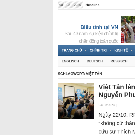
08
08
2026
Headline:
Tin bà Nguyễn Thị Thanh Nhàn đang ẩn náu tại Đức
Biểu tình tại VN
Sau 43 năm, sự kiện chính trị
chấn động toàn quốc
TRANG CHỦ
CHÍNH TRỊ
KINH TẾ
ENGLISCH
DEUTSCH
RUSSISCH
SCHLAGWORT:
VIỆT TÂN
Việt Tân lê
Nguyễn Ph
24/10/2024
|
Ngày 22/10, RF
“không cử thà
cứu sư Thích M