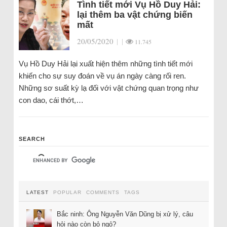
Tình tiết mới Vụ Hồ Duy Hải:
lại thêm ba vật chứng biến
mất
20/05/2020
|
|
11.745
Vụ Hồ Duy Hải lại xuất hiện thêm những tình tiết mới
khiến cho sự suy đoán về vụ án ngày càng rối ren.
Những sơ suất kỳ lạ đối với vật chứng quan trọng như
con dao, cái thớt,…
SEARCH
LATEST
POPULAR
COMMENTS
TAGS
Bắc ninh: Ông Nguyễn Văn Dũng bị xử lý, câu
hỏi nào còn bỏ ngỏ?