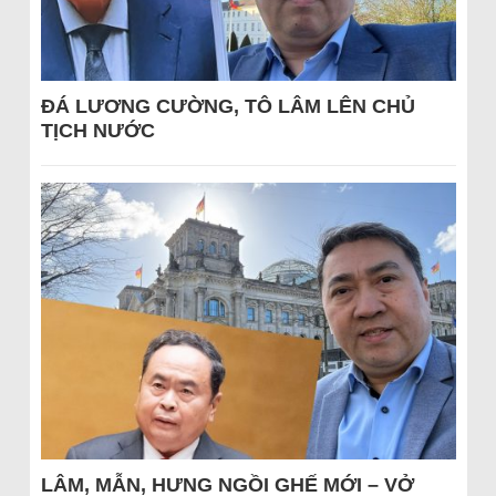
ĐÁ LƯƠNG CƯỜNG, TÔ LÂM LÊN CHỦ
TỊCH NƯỚC
LÂM, MẪN, HƯNG NGỒI GHẾ MỚI – VỞ