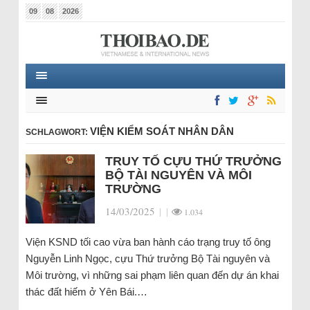
09
08
2026
VIỆN KIỂM SOÁT NHÂN DÂN
SCHLAGWORT:
TRUY TỐ CỰU THỨ TRƯỞNG
BỘ TÀI NGUYÊN VÀ MÔI
TRƯỜNG
14/03/2025
|
|
1.034
Viện KSND tối cao vừa ban hành cáo trạng truy tố ông
Nguyễn Linh Ngọc, cựu Thứ trưởng Bộ Tài nguyên và
Môi trường, vì những sai phạm liên quan đến dự án khai
thác đất hiếm ở Yên Bái.…