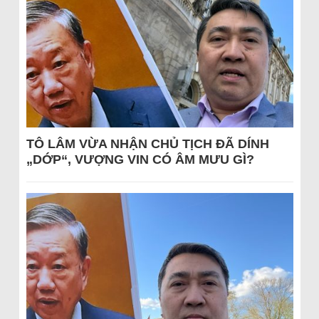
TÔ LÂM VỪA NHẬN CHỦ TỊCH ĐÃ DÍNH
„DỚP“, VƯỢNG VIN CÓ ÂM MƯU GÌ?