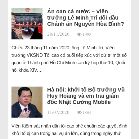
Án oan cả nước – Viện
trưởng Lê Minh Trí đối đầu
Chánh án Nguyễn Hòa Bình?
28/11/2020
|
|
1.993
Chiều 23 tháng 11 năm 2020, ông Lê Minh Trí, Viện
trưởng VKSND Tối cao có buổi tiếp xúc với cử tri một số
quận ở Thành phố Hồ Chí Minh sau kỳ họp thứ 10, Quốc
hội khóa XIV.…
Hà nội: khởi tố Bộ trưởng Vũ
Huy Hoàng và em trai giám
đốc Nhật Cường Mobile
11/07/2020
|
|
1.004
Viện Kiểm sát nhân dân tối cao phê chuẩn các quyết định
khởi tố bị can trong hai vụ án lớn, cùng trong ngày thứ