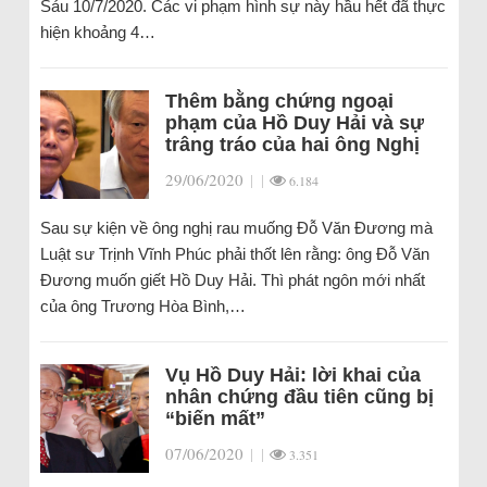
Sáu 10/7/2020. Các vi phạm hình sự này hầu hết đã thực
hiện khoảng 4…
Thêm bằng chứng ngoại
phạm của Hồ Duy Hải và sự
trâng tráo của hai ông Nghị
29/06/2020
|
|
6.184
Sau sự kiện về ông nghị rau muống Đỗ Văn Đương mà
Luật sư Trịnh Vĩnh Phúc phải thốt lên rằng: ông Đỗ Văn
Đương muốn giết Hồ Duy Hải. Thì phát ngôn mới nhất
của ông Trương Hòa Bình,…
Vụ Hồ Duy Hải: lời khai của
nhân chứng đầu tiên cũng bị
“biến mất”
07/06/2020
|
|
3.351