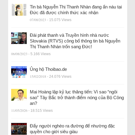
Tin bà Nguyễn Thị Thanh Nhàn đang ẩn náu tại
Đức đã được chính thức xác nhận
07/08/2023
- 15.075 Views
Đài phát thanh và Truyền hình nhà nước
Slovakia (RTVS) công bố thông tin bà Nguyễn
Thị Thanh Nhàn trốn sang Đức!
06/08/2023
- 5.166 Views
Ủng hộ Thoibao.de
15/02/2018
- 24.076 Views
Mai Hoàng lập kỷ lục thăng tiến: Vì sao “ngôi
sao” Tây Bắc trở thành điểm nóng của Bộ Công
an?
11/05/2026
- 18.515 Views
Đẩy người nghèo ra đường để nhường đặc
quyền cho giới siêu giàu