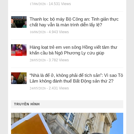
17/06/2026
- 14.531 Views
Thanh lọc bộ máy Bộ Công an: Tinh giản thực
chất hay vẫn là màn trình diễn lấy lệ?
16/06/2026
- 4.943 Views
Hàng loạt trẻ em ven sông Hồng viết tâm thư
khẩn cầu bà Ngô Phương Ly cứu giúp
28/05/2026
- 3.782 Views
“Nhà là để ở, không phải để tích sản”: Vì sao Tô
Lâm không đánh thuế Bất Động sản thứ 2?
24/05/2026
- 2.431 Views
TRUYỀN HÌNH