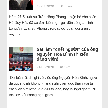
29/05/2020
|
|
10.868
Hôm 27-5, luật sư Trần Hồng Phong – biện hộ cho bị án
Hồ Duy Hải, đã có đơn kiến nghị gửi đến công an tỉnh
Long An. Luật sư Phong yêu cầu cơ quan công an tỉnh
này có…
Sai lầm “chết người” của ông
Nguyễn Hòa Bình (Ý kiến
đảng viên)
21/05/2020
|
|
1.862
“Dư luận rất dị nghị về việc ông Nguyễn Hòa Bình, người
đã quyết định không kháng nghị giám đốc thẩm với tư
cách Viện trưởng VKSND tối cao, nay lại ngồi ghế “Chủ
tọa“ xét xử kháng nghị giám…