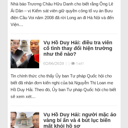
Nhà báo Trương Châu Hữu Danh cho biết rằng Ông Lê
Ái Dân – vị Kiểm sát viên giữ quyền công tố vụ án Bưu
điện Cầu Voi năm 2008 đã rời Long an đi Hà Nội và đến
Viện…
Vụ Hồ Duy Hải: điều tra viên
cố tình thay đổi hiện trường
như thế nào?
02/06/2020
|
|
7.657
Tin chính thức cho thấy Ủy ban Tư pháp Quốc hội cho
biết đã nhận đơn kiến nghị của bà Nguyễn Thị Loan mẹ
Hồ Duy Hải. Theo đó, Ủy ban Tư pháp Quốc hội cho biết
sẽ xem xét…
Vụ Hồ Duy Hải: người mặc áo
vàng bí ẩn và 4 bút lục biến
mất khỏi hồ sơ