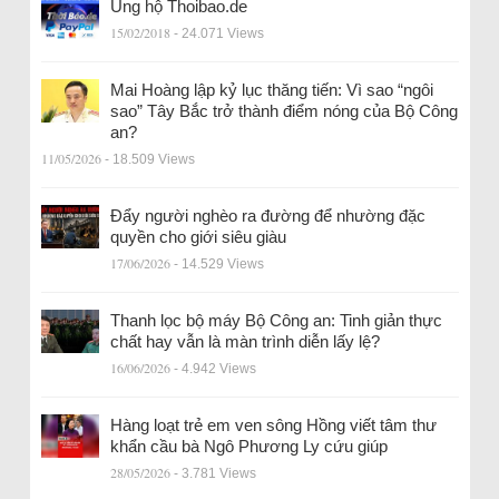
Ủng hộ Thoibao.de
15/02/2018
- 24.071 Views
Mai Hoàng lập kỷ lục thăng tiến: Vì sao “ngôi
sao” Tây Bắc trở thành điểm nóng của Bộ Công
an?
11/05/2026
- 18.509 Views
Đẩy người nghèo ra đường để nhường đặc
quyền cho giới siêu giàu
17/06/2026
- 14.529 Views
Thanh lọc bộ máy Bộ Công an: Tinh giản thực
chất hay vẫn là màn trình diễn lấy lệ?
16/06/2026
- 4.942 Views
Hàng loạt trẻ em ven sông Hồng viết tâm thư
khẩn cầu bà Ngô Phương Ly cứu giúp
28/05/2026
- 3.781 Views