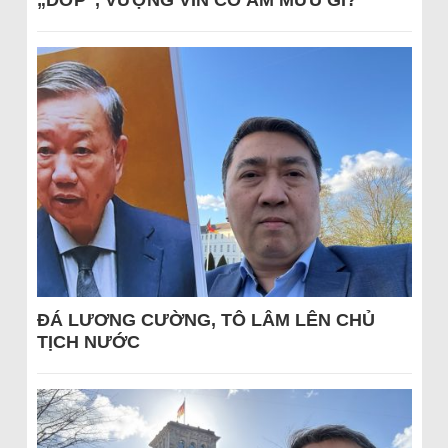
„DỚP“, VƯỢNG VIN CÓ ÂM MƯU GÌ?
ĐÁ LƯƠNG CƯỜNG, TÔ LÂM LÊN CHỦ
TỊCH NƯỚC