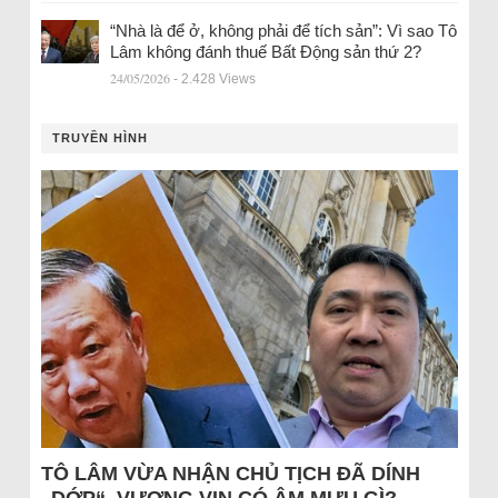
“Nhà là để ở, không phải để tích sản”: Vì sao Tô
Lâm không đánh thuế Bất Động sản thứ 2?
24/05/2026
- 2.428 Views
TRUYỀN HÌNH
TÔ LÂM VỪA NHẬN CHỦ TỊCH ĐÃ DÍNH