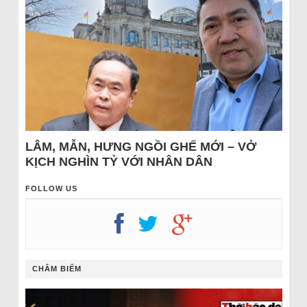
LÂM, MẪN, HƯNG NGỒI GHẾ MỚI – VỞ
KỊCH NGHÌN TỶ VỚI NHÂN DÂN
FOLLOW US
CHÂM BIẾM