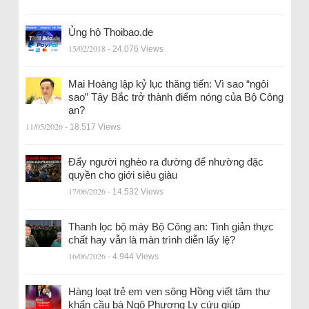
Ủng hộ Thoibao.de
15/02/2018
- 24.076 Views
Mai Hoàng lập kỷ lục thăng tiến: Vì sao “ngôi
sao” Tây Bắc trở thành điểm nóng của Bộ Công
an?
11/05/2026
- 18.517 Views
Đẩy người nghèo ra đường để nhường đặc
quyền cho giới siêu giàu
17/06/2026
- 14.532 Views
Thanh lọc bộ máy Bộ Công an: Tinh giản thực
chất hay vẫn là màn trình diễn lấy lệ?
16/06/2026
- 4.944 Views
Hàng loạt trẻ em ven sông Hồng viết tâm thư
khẩn cầu bà Ngô Phương Ly cứu giúp