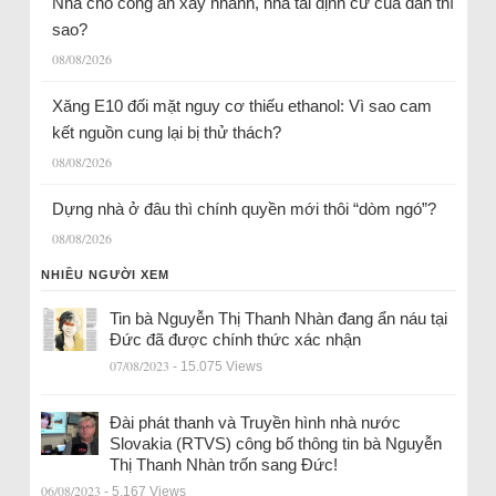
Nhà cho công an xây nhanh, nhà tái định cư của dân thì
sao?
08/08/2026
Xăng E10 đối mặt nguy cơ thiếu ethanol: Vì sao cam
kết nguồn cung lại bị thử thách?
08/08/2026
Dựng nhà ở đâu thì chính quyền mới thôi “dòm ngó”?
08/08/2026
NHIỀU NGƯỜI XEM
Tin bà Nguyễn Thị Thanh Nhàn đang ẩn náu tại
Đức đã được chính thức xác nhận
07/08/2023
- 15.075 Views
Đài phát thanh và Truyền hình nhà nước
Slovakia (RTVS) công bố thông tin bà Nguyễn
Thị Thanh Nhàn trốn sang Đức!
06/08/2023
- 5.167 Views