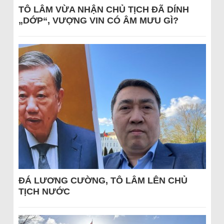
TÔ LÂM VỪA NHẬN CHỦ TỊCH ĐÃ DÍNH
„DỚP“, VƯỢNG VIN CÓ ÂM MƯU GÌ?
ĐÁ LƯƠNG CƯỜNG, TÔ LÂM LÊN CHỦ
TỊCH NƯỚC