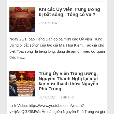
Khi các Ủy viên Trung ương
bị bắt sống , Tổng có vui?
28/01/2024
|
Ngày 25/1, báo Tiếng Dân có bài “Khi các Uỷ viên Trung
ương bị bắt sống” của tác giả Mai Hoa Kiếm. Tác giả cho
biết, “bắt sống” là tiếng lóng, dùng để ám chỉ việc cơ quan
điều tra…
Trúng Ủy viên Trung ương,
Nguyễn Thanh Nghị lại một
lần nữa thách thức Nguyễn
Phú Trọng
02/02/2021
|
|
2.403
Link Video: https://www.youtube.com/watch?
v=rjWeQGZ6MWc Ân oán giữa Nguyễn Phú Trọng và gia