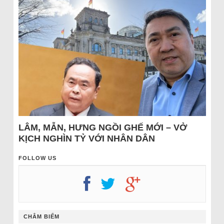
LÂM, MẪN, HƯNG NGỒI GHẾ MỚI – VỞ
KỊCH NGHÌN TỶ VỚI NHÂN DÂN
FOLLOW US
CHÂM BIẾM