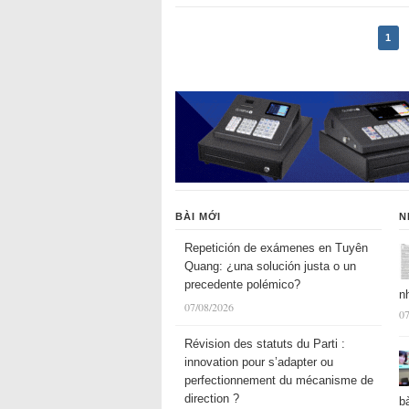
1
BÀI MỚI
N
Repetición de exámenes en Tuyên
Quang: ¿una solución justa o un
precedente polémico?
n
07/08/2026
07
Révision des statuts du Parti :
innovation pour s’adapter ou
perfectionnement du mécanisme de
direction ?
b