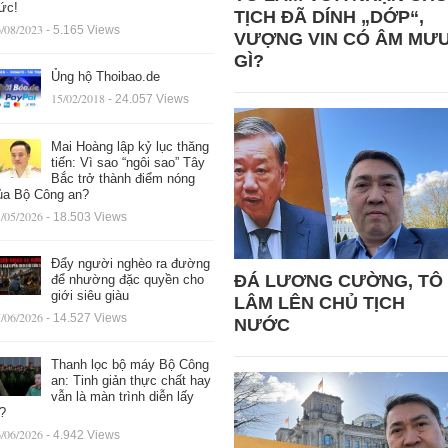
ức!
TỊCH ĐÃ DÍNH „DỚP“,
/08/2023
- 5.165 Views
VƯỢNG VIN CÓ ÂM MƯ
GÌ?
Ủng hộ Thoibao.de
15/02/2018
- 24.057 Views
Mai Hoàng lập kỷ lục thăng
tiến: Vì sao “ngôi sao” Tây
Bắc trở thành điểm nóng
ủa Bộ Công an?
/05/2026
- 18.503 Views
Đẩy người nghèo ra đường
ĐÁ LƯƠNG CƯỜNG, TÔ
để nhường đặc quyền cho
giới siêu giàu
LÂM LÊN CHỦ TỊCH
/06/2026
- 14.527 Views
NƯỚC
Thanh lọc bộ máy Bộ Công
an: Tinh giản thực chất hay
vẫn là màn trình diễn lấy
ệ?
/06/2026
- 4.942 Views