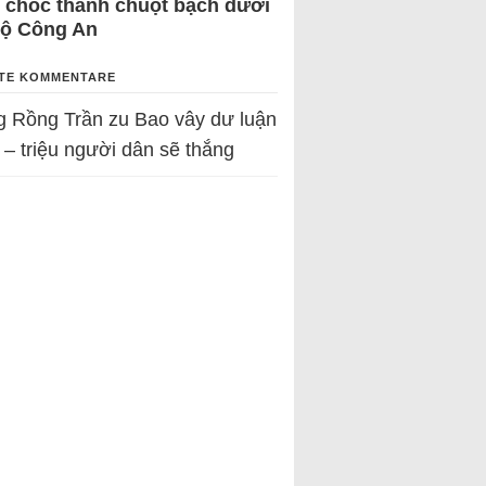
 chốc thành chuột bạch dưới
Bộ Công An
TE KOMMENTARE
g Rồng Trần
zu
Bao vây dư luận
 – triệu người dân sẽ thắng