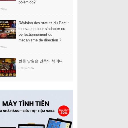
polémico?
/2026
Révision des statuts du Parti :
innovation pour s’adapter ou
perfectionnement du
mécanisme de direction ?
/2026
반동 당원은 민족의 복이다
07/08/2026