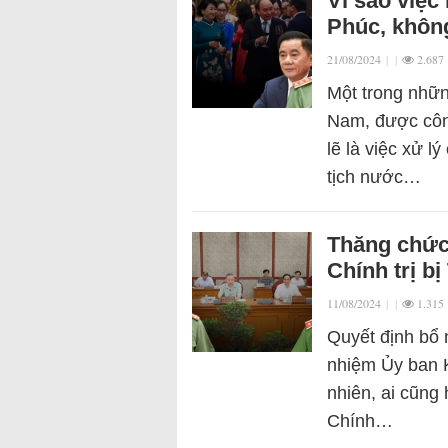
Vì sao việc
Phúc, khôn
21/08/2024
|
|
2.687
Một trong nhữn
Nam, được công
lẽ là việc xử 
tịch nước…
Thăng chức
Chính trị bị
11/08/2024
|
|
1.315
Quyết định bổ
nhiệm Ủy ban K
nhiên, ai cũng 
Chính…