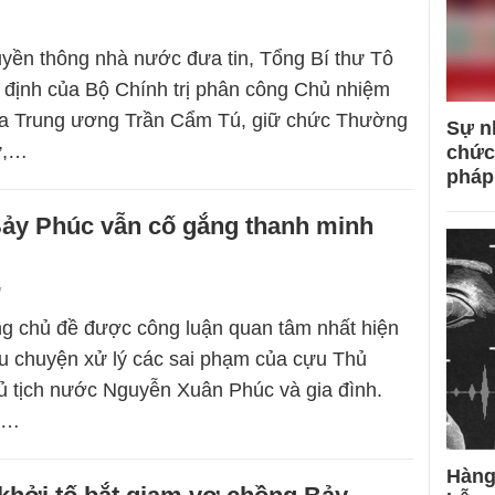
uyền thông nhà nước đưa tin, Tổng Bí thư Tô
 định của Bộ Chính trị phân công Chủ nhiệm
ra Trung ương Trần Cẩm Tú, giữ chức Thường
Sự n
ư,…
chức
pháp
ảy Phúc vẫn cố gắng thanh minh
7
g chủ đề được công luận quan tâm nhất hiện
câu chuyện xử lý các sai phạm của cựu Thủ
ủ tịch nước Nguyễn Xuân Phúc và gia đình.
n…
Hàng