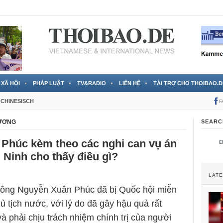
 đã được chính thức xác nhận
3 Jahren ago
XÃ HỘI
PHÁP LUẬT
TV&RADIO
LIÊN HỆ
TÀI TRỢ CHO THOIBAO.D
CHINESISCH
F
 ƯƠNG
SEARC
 Phúc kèm theo các nghi can vụ án
 Ninh cho thấy điều gì?
LAT
 ông Nguyễn Xuân Phúc đã bị Quốc hội miễn
 tịch nước, với lý do đã gây hậu quả rất
à phải chịu trách nhiệm chính trị của người