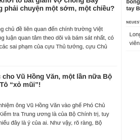
 khởi tố bắt giam vợ chồng Bảy
bỗng
g phải chuyện một sớm, một chiều?
tay 
NEUES
g chủ đề liên quan đến chính trường Việt
Lon
 luận quan tâm theo dõi và bám sát nhất, có
viên
lý các sai phạm của cựu Thủ tướng, cựu Chủ
 cho Vũ Hồng Văn, một lần nữa Bộ
 Tô “xỏ mũi”!
 nhiệm ông Vũ Hồng Văn vào ghế Phó Chủ
iểm tra Trung ương là của Bộ Chính trị, tuy
hiểu đây là ý của ai. Như vậy, rõ ràng, Bộ