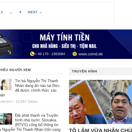
2
…
4
NEXT →
HIỀU NGƯỜI XEM
TRUYỀN HÌNH
Tin bà Nguyễn Thị Thanh
Nhàn đang ẩn náu tại Đức
đã được chính thức xác
hận
/08/2023
- 15.067 Views
Đài phát thanh và Truyền
hình nhà nước Slovakia
(RTVS) công bố thông tin
à Nguyễn Thị Thanh Nhàn trốn sang
TÔ LÂM VỪA NHẬN CHỦ