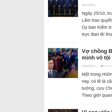
28/10/2024
|
Ngày 25/10, tr
Lâm trao quyết
Ủy ban Kiểm t
trực Ban Bí th
Vợ chồng B
mình vô tội
02/09/2024
|
|
13.37
Một trong nhữn
nay, có lẽ là 
tướng, cựu Ch
Theo giới qua