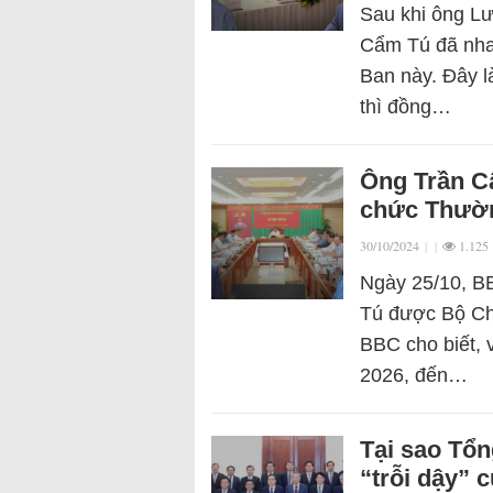
Sau khi ông Lư
Cẩm Tú đã nha
Ban này. Đây l
thì đồng…
Ông Trần C
chức Thườn
30/10/2024
|
|
1.125
Ngày 25/10, BB
Tú được Bộ Chí
BBC cho biết, 
2026, đến…
Tại sao Tổn
“trỗi dậy” 