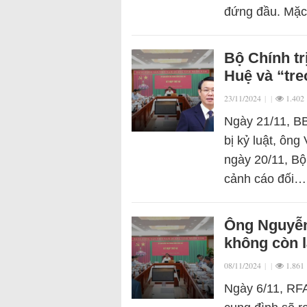
đứng đầu. Mặ
Bộ Chính tr
Huệ và “tr
23/11/2024
|
|
1.402
Ngày 21/11, B
bị kỷ luật, ông
ngày 20/11, Bộ 
cảnh cáo đối…
Ông Nguyễn
không còn 
08/11/2024
|
|
1.861
Ngày 6/11, RFA 