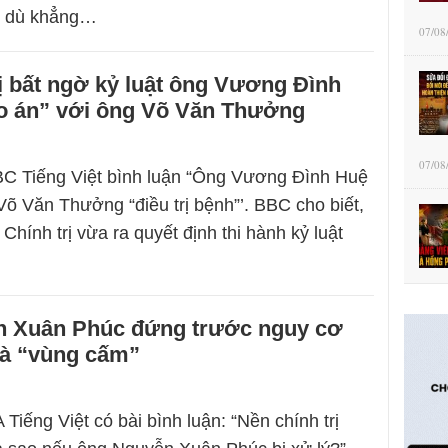
c dù khẳng…
07/08
ị bất ngờ kỷ luật ông Vương Đình
eo án” với ông Võ Văn Thưởng
07/08
BC Tiếng Việt bình luận “Ông Vương Đình Huệ
 Võ Văn Thưởng “điều trị bệnh”’. BBC cho biết,
Chính trị vừa ra quyết định thi hành kỷ luật
 Xuân Phúc đứng trước nguy cơ
là “vùng cấm”
Tiếng Việt có bài bình luận: “Nền chính trị