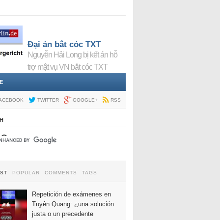
Đại án bắt cóc TXT
Nguyễn Hải Long bị kết án hỗ
trợ mật vụ VN bắt cóc TXT
E
ACEBOOK
TWITTER
GOOGLE+
RSS
H
EST
POPULAR
COMMENTS
TAGS
Repetición de exámenes en
Tuyên Quang: ¿una solución
justa o un precedente