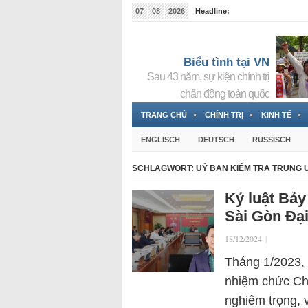
07
08
2026
Headline:
Tin bà Nguyễn Thị Thanh Nhàn đang ẩn náu tại Đức
Biểu tình tại VN
Sau 43 năm, sự kiện chính trị
chấn động toàn quốc
TRANG CHỦ
CHÍNH TRỊ
KINH TẾ
ENGLISCH
DEUTSCH
RUSSISCH
SCHLAGWORT:
UỶ BAN KIỂM TRA TRUNG
Kỷ luật Bảy
Sài Gòn Đại
18/12/2024
|
Tháng 1/2023,
nhiệm chức Chủ
nghiêm trọng, v