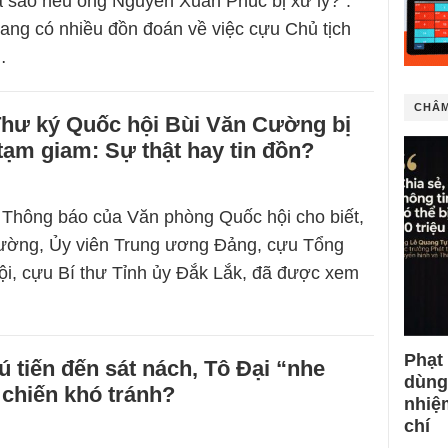
a sao nếu ông Nguyễn Xuân Phúc bị xử lý?”.
ang có nhiều đồn đoán về việc cựu Chủ tịch
…
CHÂM
hư ký Quốc hội Bùi Văn Cường bị
 tạm giam: Sự thật hay tin đồn?
 Thông báo của Văn phòng Quốc hội cho biết,
ường, Ủy viên Trung ương Đảng, cựu Tổng
i, cựu Bí thư Tỉnh ủy Đắk Lắk, đã được xem
Phạt
 tiến đến sát nách, Tô Đại “nhe
dùng
 chiến khó tránh?
nhiệ
chí