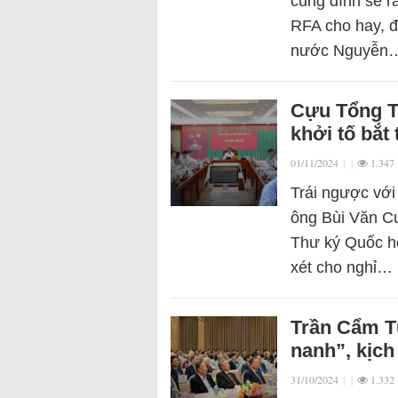
cung đình sẽ r
RFA cho hay, đ
nước Nguyễn
Cựu Tổng T
khởi tố bắt
01/11/2024
|
|
1.347
Trái ngược với
ông Bùi Văn C
Thư ký Quốc hộ
xét cho nghỉ…
Trần Cẩm Tú
nanh”, kịch
31/10/2024
|
|
1.332