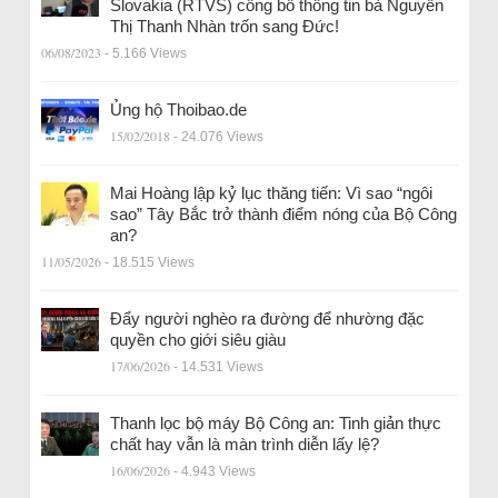
Slovakia (RTVS) công bố thông tin bà Nguyễn
Thị Thanh Nhàn trốn sang Đức!
06/08/2023
- 5.166 Views
Ủng hộ Thoibao.de
15/02/2018
- 24.076 Views
Mai Hoàng lập kỷ lục thăng tiến: Vì sao “ngôi
sao” Tây Bắc trở thành điểm nóng của Bộ Công
an?
11/05/2026
- 18.515 Views
Đẩy người nghèo ra đường để nhường đặc
quyền cho giới siêu giàu
17/06/2026
- 14.531 Views
Thanh lọc bộ máy Bộ Công an: Tinh giản thực
chất hay vẫn là màn trình diễn lấy lệ?
16/06/2026
- 4.943 Views