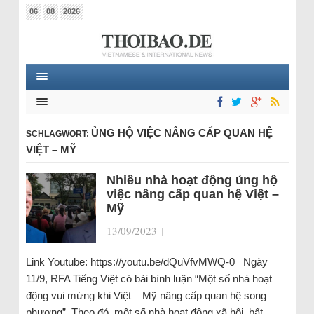
06
08
2026
ỦNG HỘ VIỆC NÂNG CẤP QUAN HỆ
SCHLAGWORT:
VIỆT – MỸ
Nhiều nhà hoạt động ủng hộ
việc nâng cấp quan hệ Việt –
Mỹ
13/09/2023
|
Link Youtube: https://youtu.be/dQuVfvMWQ-0 Ngày
11/9, RFA Tiếng Việt có bài bình luận “Một số nhà hoạt
động vui mừng khi Việt – Mỹ nâng cấp quan hệ song
phương”. Theo đó, một số nhà hoạt động xã hội, bất…