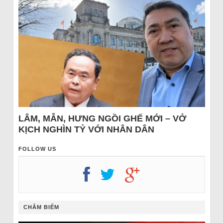
LÂM, MẪN, HƯNG NGỒI GHẾ MỚI – VỞ
KỊCH NGHÌN TỶ VỚI NHÂN DÂN
FOLLOW US
CHÂM BIẾM