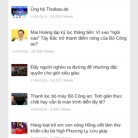
Ủng hộ Thoibao.de
15/02/2018
- 24.054 Views
Mai Hoàng lập kỷ lục thăng tiến: Vì sao “ngôi
sao” Tây Bắc trở thành điểm nóng của Bộ Công
an?
11/05/2026
- 18.500 Views
Đẩy người nghèo ra đường để nhường đặc
quyền cho giới siêu giàu
17/06/2026
- 14.527 Views
Thanh lọc bộ máy Bộ Công an: Tinh giản thực
chất hay vẫn là màn trình diễn lấy lệ?
16/06/2026
- 4.941 Views
Hàng loạt trẻ em ven sông Hồng viết tâm thư
khẩn cầu bà Ngô Phương Ly cứu giúp