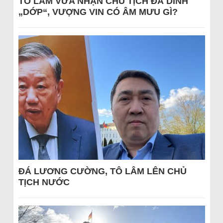
TÔ LÂM VỪA NHẬN CHỦ TỊCH ĐÃ DÍNH
„DỚP“, VƯỢNG VIN CÓ ÂM MƯU GÌ?
ĐÁ LƯƠNG CƯỜNG, TÔ LÂM LÊN CHỦ
TỊCH NƯỚC