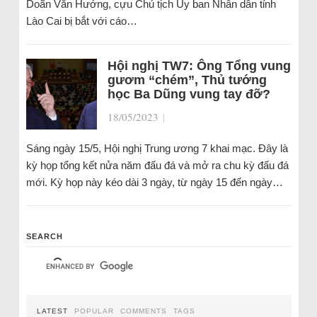
Doãn Văn Hưởng, cựu Chủ tịch Ủy ban Nhân dân tỉnh
Lào Cai bị bắt với cáo…
Hội nghị TW7: Ông Tổng vung
gươm “chém”, Thủ tướng
học Ba Dũng vung tay đỡ?
18/05/2023
|
Sáng ngày 15/5, Hội nghị Trung ương 7 khai mạc. Đây là
kỳ họp tổng kết nửa năm đấu đá và mở ra chu kỳ đấu đá
mới. Kỳ họp này kéo dài 3 ngày, từ ngày 15 đến ngày…
SEARCH
LATEST
POPULAR
COMMENTS
TAGS