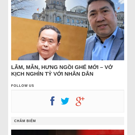
LÂM, MẪN, HƯNG NGỒI GHẾ MỚI – VỞ
KỊCH NGHÌN TỶ VỚI NHÂN DÂN
FOLLOW US
CHÂM BIẾM