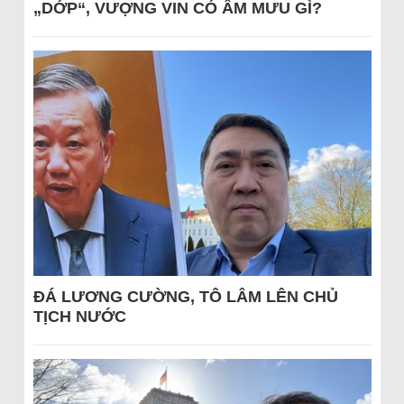
„DỚP“, VƯỢNG VIN CÓ ÂM MƯU GÌ?
ĐÁ LƯƠNG CƯỜNG, TÔ LÂM LÊN CHỦ
TỊCH NƯỚC