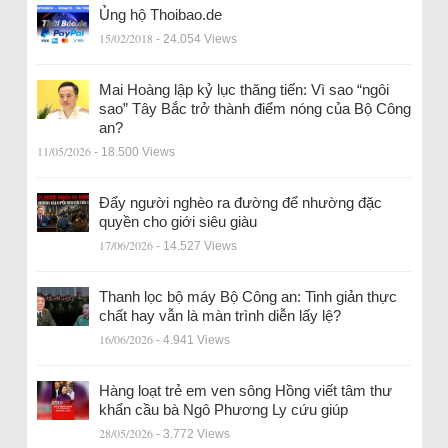
Ủng hộ Thoibao.de
15/02/2018
- 24.054 Views
Mai Hoàng lập kỷ lục thăng tiến: Vì sao “ngôi
sao” Tây Bắc trở thành điểm nóng của Bộ Công
an?
11/05/2026
- 18.500 Views
Đẩy người nghèo ra đường để nhường đặc
quyền cho giới siêu giàu
17/06/2026
- 14.527 Views
Thanh lọc bộ máy Bộ Công an: Tinh giản thực
chất hay vẫn là màn trình diễn lấy lệ?
16/06/2026
- 4.941 Views
Hàng loạt trẻ em ven sông Hồng viết tâm thư
khẩn cầu bà Ngô Phương Ly cứu giúp
28/05/2026
- 3.772 Views