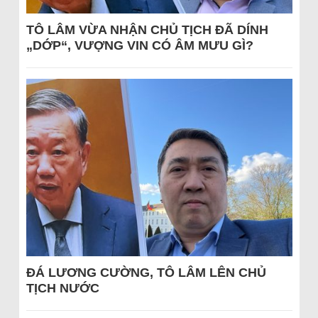
TÔ LÂM VỪA NHẬN CHỦ TỊCH ĐÃ DÍNH
„DỚP“, VƯỢNG VIN CÓ ÂM MƯU GÌ?
ĐÁ LƯƠNG CƯỜNG, TÔ LÂM LÊN CHỦ
TỊCH NƯỚC