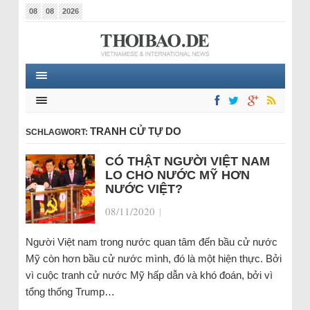
08
08
2026
TRANH CỬ TỰ DO
SCHLAGWORT:
CÓ THẬT NGƯỜI VIỆT NAM
LO CHO NƯỚC MỸ HƠN
NƯỚC VIỆT?
08/11/2020
|
Người Việt nam trong nước quan tâm đến bầu cử nước
Mỹ còn hơn bầu cử nước mình, đó là một hiện thực. Bởi
vì cuộc tranh cử nước Mỹ hấp dẫn và khó đoán, bởi vì
tổng thống Trump…