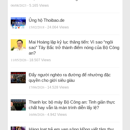
06/08/2023
- 5.165 Views
Ủng hộ Thoibao.de
15/02/2018
- 24.064 Views
Mai Hoàng lập kỷ lục thăng tiến: Vì sao “ngôi
sao” Tây Bắc trở thành điểm nóng của Bộ Công
an?
11/05/2026
- 18.507 Views
Đẩy người nghèo ra đường để nhường đặc
quyền cho giới siêu giàu
17/06/2026
- 14.528 Views
Thanh lọc bộ máy Bộ Công an: Tinh giản thực
chất hay vẫn là màn trình diễn lấy lệ?
16/06/2026
- 4.942 Views
Hàng loạt trẻ em ven sông Hồng viết tâm thư