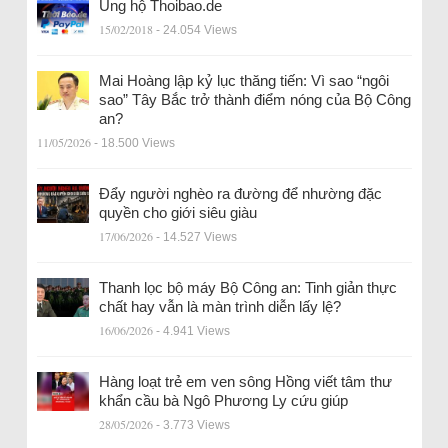
Ủng hộ Thoibao.de
15/02/2018
- 24.054 Views
Mai Hoàng lập kỷ lục thăng tiến: Vì sao “ngôi
sao” Tây Bắc trở thành điểm nóng của Bộ Công
an?
11/05/2026
- 18.500 Views
Đẩy người nghèo ra đường để nhường đặc
quyền cho giới siêu giàu
17/06/2026
- 14.527 Views
Thanh lọc bộ máy Bộ Công an: Tinh giản thực
chất hay vẫn là màn trình diễn lấy lệ?
16/06/2026
- 4.941 Views
Hàng loạt trẻ em ven sông Hồng viết tâm thư
khẩn cầu bà Ngô Phương Ly cứu giúp
28/05/2026
- 3.773 Views