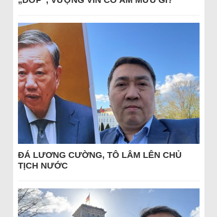
„DỚP“, VƯỢNG VIN CÓ ÂM MƯU GÌ?
ĐÁ LƯƠNG CƯỜNG, TÔ LÂM LÊN CHỦ
TỊCH NƯỚC