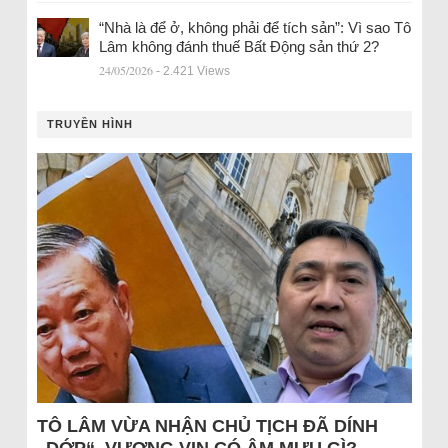
“Nhà là để ở, không phải để tích sản”: Vì sao Tô
Lâm không đánh thuế Bất Động sản thứ 2?
24/05/2026
- 2.421 Views
TRUYỀN HÌNH
TÔ LÂM VỪA NHẬN CHỦ TỊCH ĐÃ DÍNH