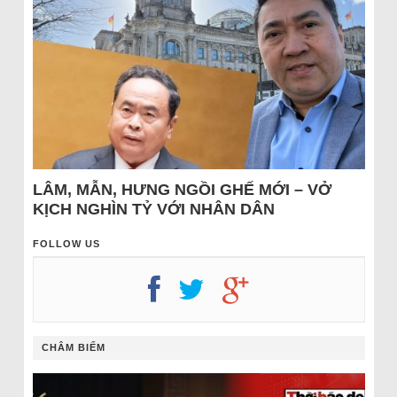
LÂM, MẪN, HƯNG NGỒI GHẾ MỚI – VỞ
KỊCH NGHÌN TỶ VỚI NHÂN DÂN
FOLLOW US
CHÂM BIẾM