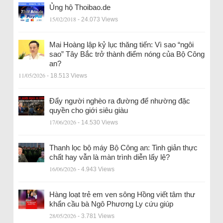
Ủng hộ Thoibao.de
15/02/2018
- 24.073 Views
Mai Hoàng lập kỷ lục thăng tiến: Vì sao “ngôi
sao” Tây Bắc trở thành điểm nóng của Bộ Công
an?
11/05/2026
- 18.513 Views
Đẩy người nghèo ra đường để nhường đặc
quyền cho giới siêu giàu
17/06/2026
- 14.530 Views
Thanh lọc bộ máy Bộ Công an: Tinh giản thực
chất hay vẫn là màn trình diễn lấy lệ?
16/06/2026
- 4.943 Views
Hàng loạt trẻ em ven sông Hồng viết tâm thư
khẩn cầu bà Ngô Phương Ly cứu giúp
28/05/2026
- 3.781 Views