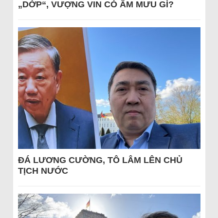
„DỚP“, VƯỢNG VIN CÓ ÂM MƯU GÌ?
ĐÁ LƯƠNG CƯỜNG, TÔ LÂM LÊN CHỦ
TỊCH NƯỚC