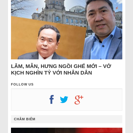
LÂM, MẪN, HƯNG NGỒI GHẾ MỚI – VỞ
KỊCH NGHÌN TỶ VỚI NHÂN DÂN
FOLLOW US
CHÂM BIẾM