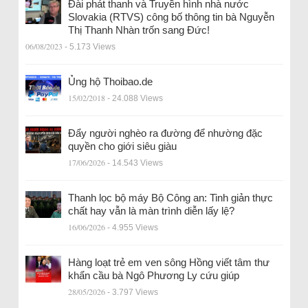
Đài phát thanh và Truyền hình nhà nước
Slovakia (RTVS) công bố thông tin bà Nguyễn
Thị Thanh Nhàn trốn sang Đức!
06/08/2023
- 5.173 Views
Ủng hộ Thoibao.de
15/02/2018
- 24.088 Views
Đẩy người nghèo ra đường để nhường đặc
quyền cho giới siêu giàu
17/06/2026
- 14.543 Views
Thanh lọc bộ máy Bộ Công an: Tinh giản thực
chất hay vẫn là màn trình diễn lấy lệ?
16/06/2026
- 4.955 Views
Hàng loạt trẻ em ven sông Hồng viết tâm thư
khẩn cầu bà Ngô Phương Ly cứu giúp
28/05/2026
- 3.797 Views