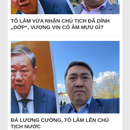
TÔ LÂM VỪA NHẬN CHỦ TỊCH ĐÃ DÍNH
„DỚP“, VƯỢNG VIN CÓ ÂM MƯU GÌ?
ĐÁ LƯƠNG CƯỜNG, TÔ LÂM LÊN CHỦ
TỊCH NƯỚC