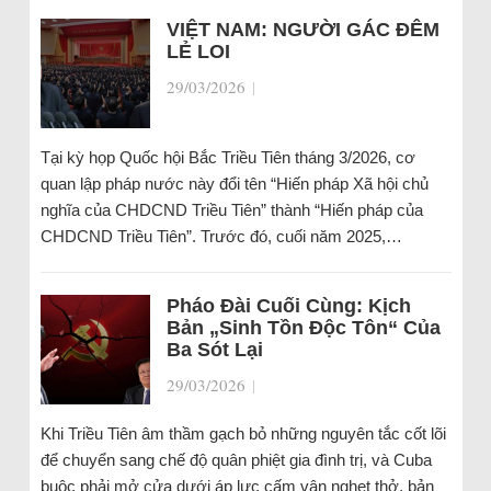
VIỆT NAM: NGƯỜI GÁC ĐÊM
LẺ LOI
29/03/2026
|
Tại kỳ họp Quốc hội Bắc Triều Tiên tháng 3/2026, cơ
quan lập pháp nước này đổi tên “Hiến pháp Xã hội chủ
nghĩa của CHDCND Triều Tiên” thành “Hiến pháp của
CHDCND Triều Tiên”. Trước đó, cuối năm 2025,…
Pháo Đài Cuối Cùng: Kịch
Bản „Sinh Tồn Độc Tôn“ Của
Ba Sót Lại
29/03/2026
|
Khi Triều Tiên âm thầm gạch bỏ những nguyên tắc cốt lõi
để chuyển sang chế độ quân phiệt gia đình trị, và Cuba
buộc phải mở cửa dưới áp lực cấm vận nghẹt thở, bản