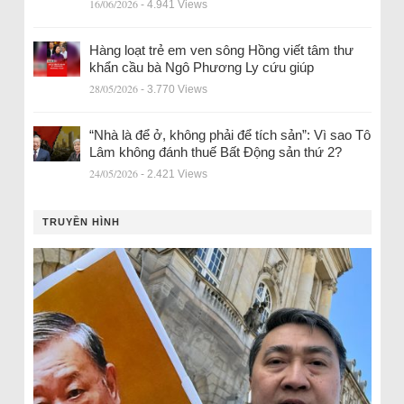
16/06/2026
- 4.941 Views
Hàng loạt trẻ em ven sông Hồng viết tâm thư
khẩn cầu bà Ngô Phương Ly cứu giúp
28/05/2026
- 3.770 Views
“Nhà là để ở, không phải để tích sản”: Vì sao Tô
Lâm không đánh thuế Bất Động sản thứ 2?
24/05/2026
- 2.421 Views
TRUYỀN HÌNH