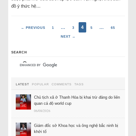
đồ ý thức hệ…
…
4
…
← PREVIOUS
1
3
5
65
NEXT →
SEARCH
LATEST
POPULAR
COMMENTS
TAGS
Chủ tịch xã ở Thanh Hóa bị khai trừ đảng do liên
quan cá độ world cup
06/08/2026
Giám đốc sở Khoa học và ông nghệ bắc ninh bị
khởi tố