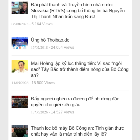
Đài phát thanh và Truyền hình nhà nước
Slovakia (RTVS) công bố thông tin bà Nguyễn
Thị Thanh Nhàn trốn sang Đức!
06/08/2023
- 5.164 Views
Ủng hộ Thoibao.de
15/02/2018
- 24.054 Views
Mai Hoàng lập kỷ lục thăng tiến: Vì sao “ngôi
sao” Tây Bắc trở thành điểm nóng của Bộ Công
an?
11/05/2026
- 18.500 Views
Đẩy người nghèo ra đường để nhường đặc
quyền cho giới siêu giàu
17/06/2026
- 14.527 Views
Thanh lọc bộ máy Bộ Công an: Tinh giản thực
chất hay vẫn là màn trình diễn lấy lệ?