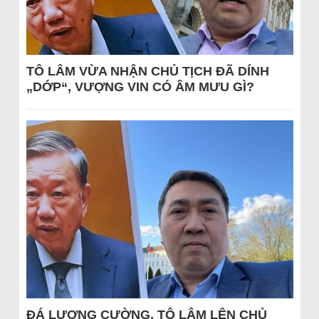
TÔ LÂM VỪA NHẬN CHỦ TỊCH ĐÃ DÍNH
„DỚP“, VƯỢNG VIN CÓ ÂM MƯU GÌ?
ĐÁ LƯƠNG CƯỜNG, TÔ LÂM LÊN CHỦ