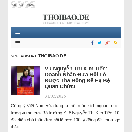
06
08
2026
THOIBAO.DE
SCHLAGWORT:
Vụ Nguyễn Thị Kim Tiến:
Doanh Nhân Đưa Hối Lộ
Được Tha Bổng Để Hạ Bệ
Quan Chức!
31/03/2026
|
Công lý Việt Nam vừa tung ra một màn kịch ngoạn mục
trong vụ án cựu Bộ trưởng Y tế Nguyễn Thị Kim Tiến: 10
đại diện nhà thầu đưa hối lộ hơn 100 tỷ đồng để “mua” gói
thầu…