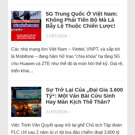
5G Trung Quốc Ở Việt Nam:
Không Phải Tiến Bộ Mà Là
Bẫy Lệ Thuộc Chiến Lược!
31/03/2026
|
Các nhà mạng lớn Việt Nam – Viettel, VNPT, và sắp tới
là Mobifone – đang hăm hở trao “chìa khóa” hạ tầng 5G
cho Huawei và ZTE như thể đó là món hời thế kỷ. Giá rẻ,
triển khai…
Sự Trở Lại Của „Đại Gia 3.600
Tỷ“: Một Ván Bài Cứu Sinh
Hay Màn Kịch Thế Thân?
31/03/2026
|
Việc Trịnh Văn Quyết quay trở lại ghế Chủ tịch Tập đoàn
FLC chỉ sau 2 năm tù vì tội lừa đảo chiếm đoạt 3.600 tỷ