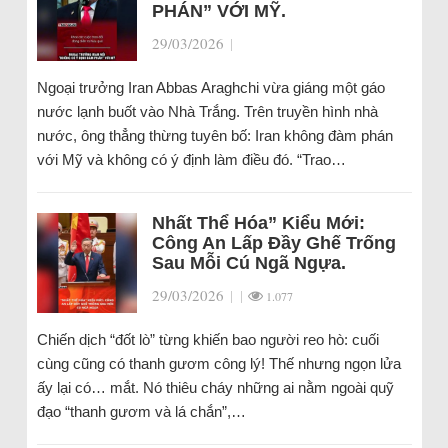
PHÁN” VỚI MỸ.
29/03/2026
|
Ngoại trưởng Iran Abbas Araghchi vừa giáng một gáo
nước lạnh buốt vào Nhà Trắng. Trên truyền hình nhà
nước, ông thẳng thừng tuyên bố: Iran không đàm phán
với Mỹ và không có ý định làm điều đó. “Trao…
Nhất Thể Hóa” Kiểu Mới:
Công An Lấp Đầy Ghế Trống
Sau Mỗi Cú Ngã Ngựa.
29/03/2026
|
|
1.077
Chiến dịch “đốt lò” từng khiến bao người reo hò: cuối
cùng cũng có thanh gươm công lý! Thế nhưng ngọn lửa
ấy lại có… mắt. Nó thiêu cháy những ai nằm ngoài quỹ
đạo “thanh gươm và lá chắn”,…