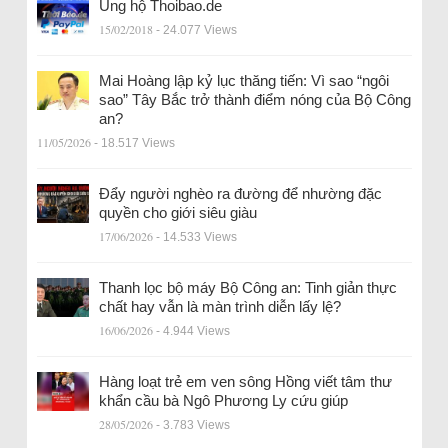
Ủng hộ Thoibao.de
15/02/2018
- 24.077 Views
Mai Hoàng lập kỷ lục thăng tiến: Vì sao “ngôi
sao” Tây Bắc trở thành điểm nóng của Bộ Công
an?
11/05/2026
- 18.517 Views
Đẩy người nghèo ra đường để nhường đặc
quyền cho giới siêu giàu
17/06/2026
- 14.533 Views
Thanh lọc bộ máy Bộ Công an: Tinh giản thực
chất hay vẫn là màn trình diễn lấy lệ?
16/06/2026
- 4.944 Views
Hàng loạt trẻ em ven sông Hồng viết tâm thư
khẩn cầu bà Ngô Phương Ly cứu giúp
28/05/2026
- 3.783 Views