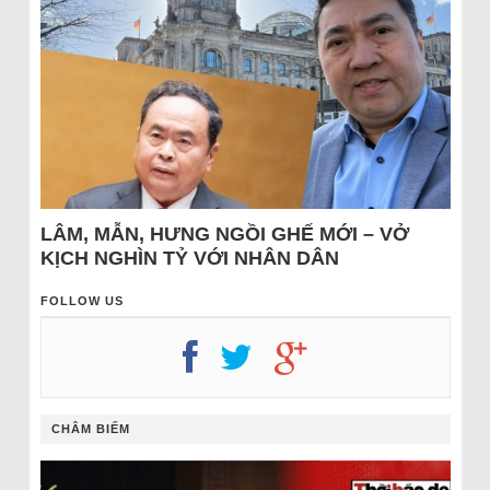
LÂM, MẪN, HƯNG NGỒI GHẾ MỚI – VỞ
KỊCH NGHÌN TỶ VỚI NHÂN DÂN
FOLLOW US
CHÂM BIẾM