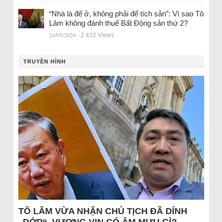
“Nhà là để ở, không phải để tích sản”: Vì sao Tô
Lâm không đánh thuế Bất Động sản thứ 2?
24/05/2026
- 2.432 Views
TRUYỀN HÌNH
TÔ LÂM VỪA NHẬN CHỦ TỊCH ĐÃ DÍNH