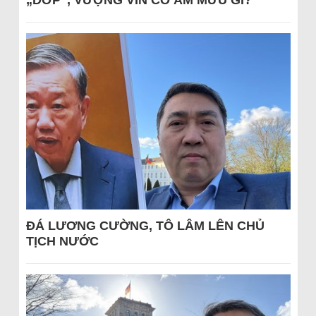
„DỚP“, VƯỢNG VIN CÓ ÂM MƯU GÌ?
ĐÁ LƯƠNG CƯỜNG, TÔ LÂM LÊN CHỦ
TỊCH NƯỚC