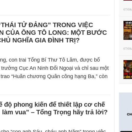
07/08
“THÁI TỬ ĐẢNG” TRONG VIỆC
N CỦA ÔNG TÔ LONG: MỘT BƯỚC
CHỦ NGHĨA GIA ĐÌNH TRỊ?
07/08
ng, con trai Tổng Bí Thư Tô Lâm, được bổ
trưởng Cục An Ninh Đối Ngoại và chỉ sau một
 trao “Huân chương Quân công hạng Ba,” còn
 độ phong kiến để thiết lập cơ chế
i làm vua” – Tổng Trọng hãy trả lời?
 cho “con anh Sáu, cháu anh Năm” trong việc