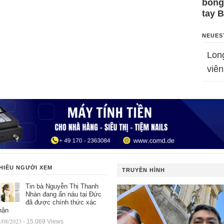
bỗng
tay 
NEUES
Lon
viên
HIỀU NGƯỜI XEM
TRUYỀN HÌNH
Tin bà Nguyễn Thị Thanh
Nhàn đang ẩn náu tại Đức
đã được chính thức xác
hận
/08/2023
- 15.069 Views