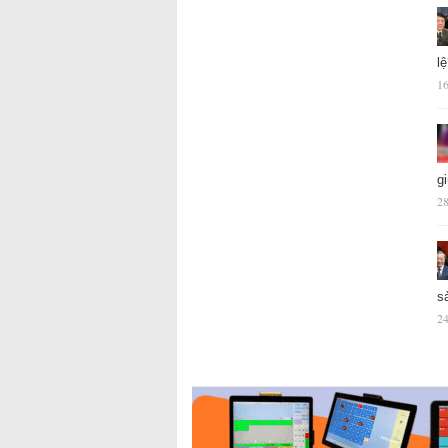
l
16
g
28
s
24