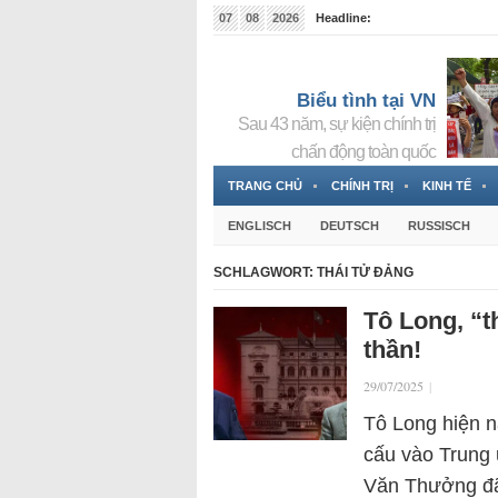
07
08
2026
Headline:
Tin bà Nguyễn Thị Thanh Nhàn đang ẩn náu tại Đức
Biểu tình tại VN
Sau 43 năm, sự kiện chính trị
chấn động toàn quốc
TRANG CHỦ
CHÍNH TRỊ
KINH TẾ
ENGLISCH
DEUTSCH
RUSSISCH
SCHLAGWORT:
THÁI TỬ ĐẢNG
Tô Long, “t
thần!
29/07/2025
|
Tô Long hiện na
cấu vào Trung 
Văn Thưởng đ