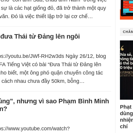
sự là các hạt giống đỏ, đã trở thành một quy
văn. Đó là việc thiết lập trở lại cơ chế…
CHÂM
đưa Thái tử Đảng lên ngôi
tps://youtu.be/JWf-RH2w3ds Ngày 26/12, blog
FA Tiếng Việt có bài “Đưa Thái tử Đảng lên
 cho biết, một ông phó quận chuyển công tác
c, cách nhau chưa đầy 50km, bỗng…
sủng”, nhưng vì sao Phạm Bình Minh
Phạt
ến?
dùng
nhiệ
chí
tps://www.youtube.com/watch?