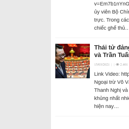
v=Em7b1nYnG80
ủy viên Bộ Chí
trực. Trong các
chiếc ghế thủ
Thái tử đả
và Trần Tu
15/03/2021
|
|
2.401
Link Video: h
Ngoại trừ Võ V
Thanh Nghị và 
khủng nhất nh
hiện nay…