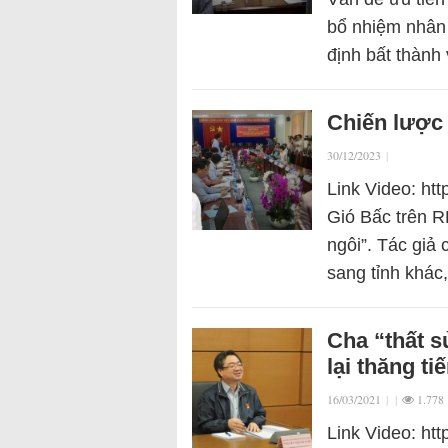
bổ nhiệm nhân 
định bất thành 
Chiến lược 
30/12/2023
|
Link Video: ht
Gió Bấc trên R
ngôi”. Tác giả
sang tỉnh khá
Cha “thất 
lại thăng ti
16/03/2021
|
|
1.778
Link Video: ht