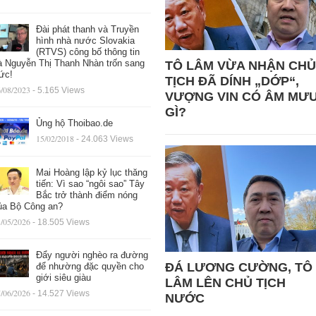
Đài phát thanh và Truyền
hình nhà nước Slovakia
(RTVS) công bố thông tin
à Nguyễn Thị Thanh Nhàn trốn sang
TÔ LÂM VỪA NHẬN CHỦ
ức!
TỊCH ĐÃ DÍNH „DỚP“,
/08/2023
- 5.165 Views
VƯỢNG VIN CÓ ÂM MƯ
GÌ?
Ủng hộ Thoibao.de
15/02/2018
- 24.063 Views
Mai Hoàng lập kỷ lục thăng
tiến: Vì sao “ngôi sao” Tây
Bắc trở thành điểm nóng
ủa Bộ Công an?
/05/2026
- 18.505 Views
Đẩy người nghèo ra đường
ĐÁ LƯƠNG CƯỜNG, TÔ
để nhường đặc quyền cho
giới siêu giàu
LÂM LÊN CHỦ TỊCH
/06/2026
- 14.527 Views
NƯỚC