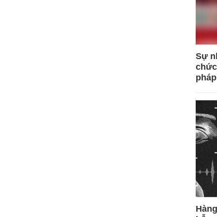
Sự n
chức
pháp
Hàng