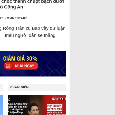
 chốc thành chuột bạch dưới
Bộ Công An
TE KOMMENTARE
g Rồng Trần
zu
Bao vây dư luận
 – triệu người dân sẽ thắng
CHÂM BIẾM