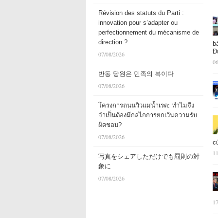
Révision des statuts du Parti :
innovation pour s’adapter ou
perfectionnement du mécanisme de
direction ?
b
Đ
07/08/2026
06
반동 당원은 민족의 복이다
07/08/2026
โครงการถนนวิวแม่น้ำเรด: ทำไมจึง
จำเป็นต้องมีกลไกการยกเว้นความรับ
ผิดชอบ?
07/08/2026
c
11
写真をシェアしただけでも罰則の対
象に
07/08/2026
17