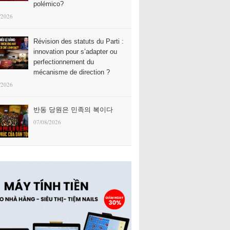
polémico?
/2026
Révision des statuts du Parti :
innovation pour s’adapter ou
perfectionnement du
mécanisme de direction ?
/2026
반동 당원은 민족의 복이다
07/08/2026