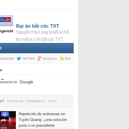
Đại án bắt cóc TXT
Nguyễn Hải Long bị kết án hỗ
trợ mật vụ VN bắt cóc TXT
E
ACEBOOK
TWITTER
GOOGLE+
RSS
H
EST
POPULAR
COMMENTS
TAGS
Repetición de exámenes en
Tuyên Quang: ¿una solución
justa o un precedente