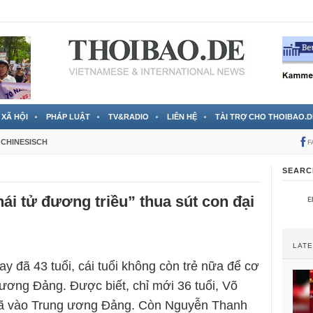
 đã được chính thức xác nhận
3 Jahren ago
XÃ HỘI
PHÁP LUẬT
TV&RADIO
LIÊN HỆ
TÀI TRỢ CHO THOIBAO.D
CHINESISCH
F
SEARC
hái tử đương triều” thua sút con đại
LAT
y đã 43 tuổi, cái tuổi không còn trẻ nữa để cơ
ương Đảng. Được biết, chỉ mới 36 tuổi, Võ
ã vào Trung ương Đảng. Còn Nguyễn Thanh