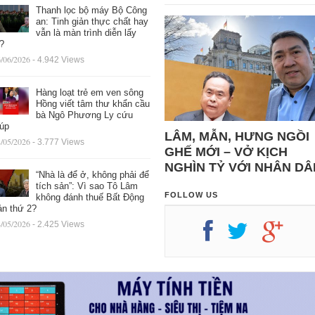
Thanh lọc bộ máy Bộ Công
an: Tinh giản thực chất hay
vẫn là màn trình diễn lấy
ệ?
/06/2026
- 4.942 Views
Hàng loạt trẻ em ven sông
Hồng viết tâm thư khẩn cầu
bà Ngô Phương Ly cứu
iúp
LÂM, MẪN, HƯNG NGỒI
/05/2026
- 3.777 Views
GHẾ MỚI – VỞ KỊCH
NGHÌN TỶ VỚI NHÂN DÂ
“Nhà là để ở, không phải để
tích sản”: Vì sao Tô Lâm
FOLLOW US
không đánh thuế Bất Động
ản thứ 2?
/05/2026
- 2.425 Views