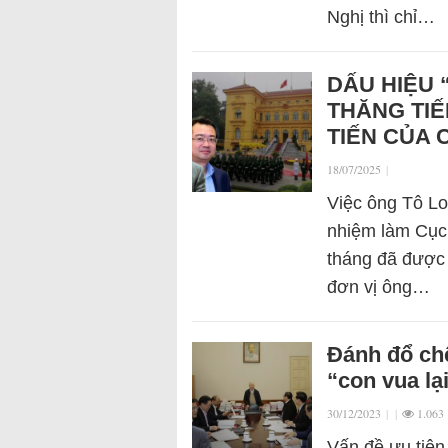
Nghị thì chỉ…
DẤU HIỆU 
THĂNG TIẾ
TIẾN CỦA 
18/07/2025
|
Việc ông Tô Lo
nhiệm làm Cục 
tháng đã được
đơn vị ông…
Đánh đổ chế
“con vua lạ
30/12/2023
|
|
1.063
Vấn đề ưu tiên