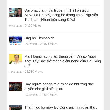
Đài phát thanh và Truyền hình nhà nước
Slovakia (RTVS) công bố thông tin bà Nguyễn
Thị Thanh Nhàn trốn sang Đức!
06/08/2023
- 5.165 Views
Ủng hộ Thoibao.de
15/02/2018
- 24.071 Views
Mai Hoàng lập kỷ lục thăng tiến: Vì sao “ngôi
sao” Tây Bắc trở thành điểm nóng của Bộ Công
an?
11/05/2026
- 18.510 Views
Đẩy người nghèo ra đường để nhường đặc
quyền cho giới siêu giàu
17/06/2026
- 14.529 Views
Thanh lọc bộ máy Bộ Công an: Tinh giản thực