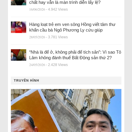
chất hay vẫn là màn trình diễn lấy lệ?
16/06/2026
- 4.942 Views
Hàng loạt trẻ em ven sông Hồng viết tâm thư
khẩn cầu bà Ngô Phương Ly cứu giúp
28/05/2026
- 3.781 Views
“Nhà là để ở, không phải để tích sản”: Vì sao Tô
Lâm không đánh thuế Bất Động sản thứ 2?
24/05/2026
- 2.428 Views
TRUYỀN HÌNH