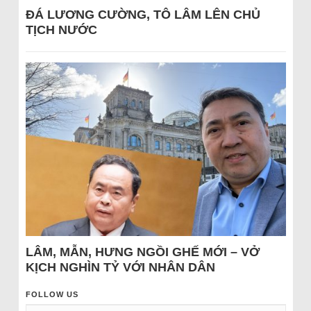
ĐÁ LƯƠNG CƯỜNG, TÔ LÂM LÊN CHỦ
TỊCH NƯỚC
LÂM, MẪN, HƯNG NGỒI GHẾ MỚI – VỞ
KỊCH NGHÌN TỶ VỚI NHÂN DÂN
FOLLOW US