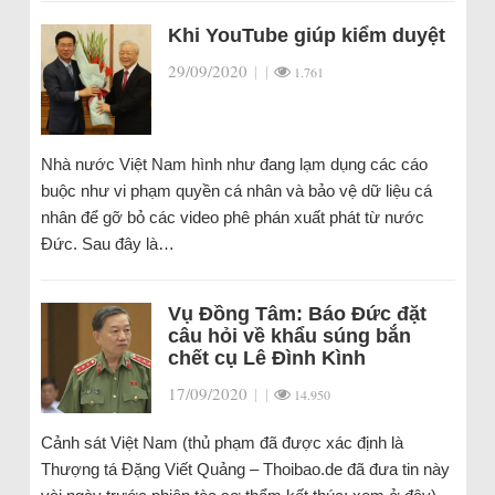
Khi YouTube giúp kiểm duyệt
29/09/2020
|
|
1.761
Nhà nước Việt Nam hình như đang lạm dụng các cáo
buộc như vi phạm quyền cá nhân và bảo vệ dữ liệu cá
nhân để gỡ bỏ các video phê phán xuất phát từ nước
Đức. Sau đây là…
Vụ Đồng Tâm: Báo Đức đặt
câu hỏi về khẩu súng bắn
chết cụ Lê Đình Kình
17/09/2020
|
|
14.950
Cảnh sát Việt Nam (thủ phạm đã được xác định là
Thượng tá Đặng Viết Quảng – Thoibao.de đã đưa tin này