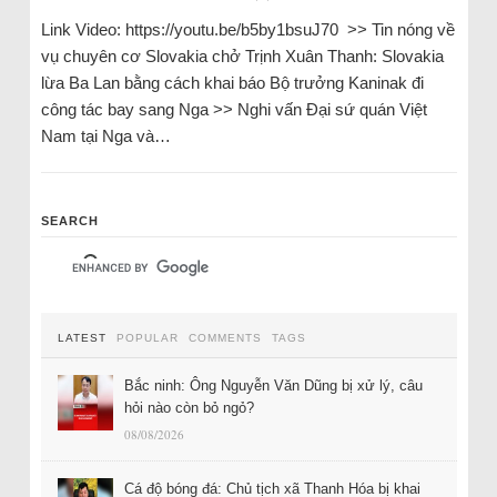
Link Video: https://youtu.be/b5by1bsuJ70 >> Tin nóng về
vụ chuyên cơ Slovakia chở Trịnh Xuân Thanh: Slovakia
lừa Ba Lan bằng cách khai báo Bộ trưởng Kaninak đi
công tác bay sang Nga >> Nghi vấn Đại sứ quán Việt
Nam tại Nga và…
SEARCH
LATEST
POPULAR
COMMENTS
TAGS
Bắc ninh: Ông Nguyễn Văn Dũng bị xử lý, câu
hỏi nào còn bỏ ngỏ?
08/08/2026
Cá độ bóng đá: Chủ tịch xã Thanh Hóa bị khai