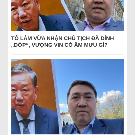
TÔ LÂM VỪA NHẬN CHỦ TỊCH ĐÃ DÍNH
„DỚP“, VƯỢNG VIN CÓ ÂM MƯU GÌ?