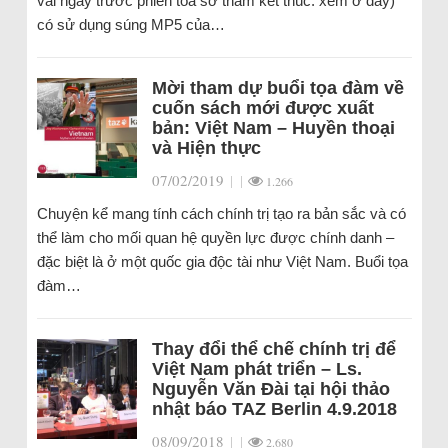
vài ngày trước phiên tòa sơ thẩm kết thúc: xem ở đây)
có sử dụng súng MP5 của…
Mời tham dự buổi tọa đàm về
cuốn sách mới được xuất
bản: Việt Nam – Huyền thoại
và Hiện thực
07/02/2019
|
|
1.266
Chuyện kể mang tính cách chính trị tạo ra bản sắc và có
thể làm cho mối quan hệ quyền lực được chính danh –
đặc biệt là ở một quốc gia độc tài như Việt Nam. Buổi tọa
đàm…
Thay đổi thể chế chính trị để
Việt Nam phát triển – Ls.
Nguyễn Văn Đài tại hội thảo
nhật báo TAZ Berlin 4.9.2018
08/09/2018
|
|
2.680