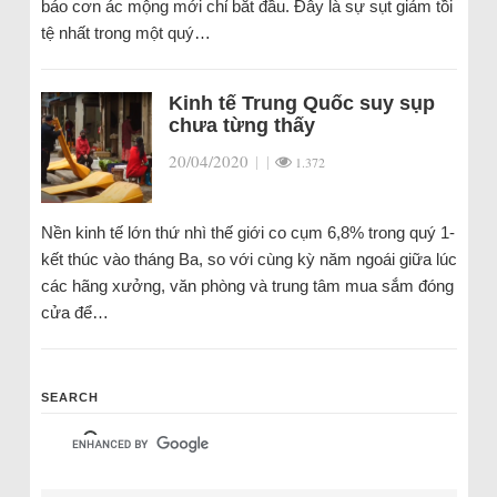
báo cơn ác mộng mới chỉ bắt đầu. Đây là sự sụt giảm tồi
tệ nhất trong một quý…
Kinh tế Trung Quốc suy sụp
chưa từng thấy
20/04/2020
|
|
1.372
Nền kinh tế lớn thứ nhì thế giới co cụm 6,8% trong quý 1-
kết thúc vào tháng Ba, so với cùng kỳ năm ngoái giữa lúc
các hãng xưởng, văn phòng và trung tâm mua sắm đóng
cửa để…
SEARCH