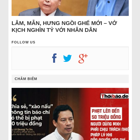
LÂM, MẪN, HƯNG NGỒI GHẾ MỚI – VỞ
KỊCH NGHÌN TỶ VỚI NHÂN DÂN
FOLLOW US
CHÂM BIẾM