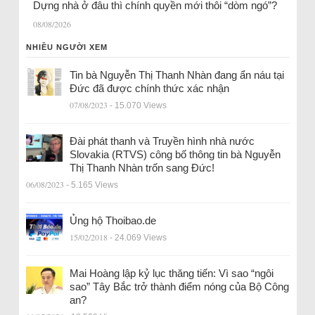
Dựng nhà ở đâu thì chính quyền mới thôi “dòm ngó”?
08/08/2026
NHIỀU NGƯỜI XEM
Tin bà Nguyễn Thị Thanh Nhàn đang ẩn náu tại
Đức đã được chính thức xác nhận
07/08/2023
- 15.070 Views
Đài phát thanh và Truyền hình nhà nước
Slovakia (RTVS) công bố thông tin bà Nguyễn
Thị Thanh Nhàn trốn sang Đức!
06/08/2023
- 5.165 Views
Ủng hộ Thoibao.de
15/02/2018
- 24.069 Views
Mai Hoàng lập kỷ lục thăng tiến: Vì sao “ngôi
sao” Tây Bắc trở thành điểm nóng của Bộ Công
an?