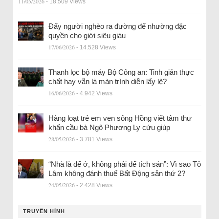
11/05/2026
- 18.509 Views
Đẩy người nghèo ra đường để nhường đặc
quyền cho giới siêu giàu
17/06/2026
- 14.528 Views
Thanh lọc bộ máy Bộ Công an: Tinh giản thực
chất hay vẫn là màn trình diễn lấy lệ?
16/06/2026
- 4.942 Views
Hàng loạt trẻ em ven sông Hồng viết tâm thư
khẩn cầu bà Ngô Phương Ly cứu giúp
28/05/2026
- 3.781 Views
“Nhà là để ở, không phải để tích sản”: Vì sao Tô
Lâm không đánh thuế Bất Động sản thứ 2?
24/05/2026
- 2.428 Views
TRUYỀN HÌNH