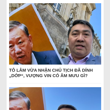
TÔ LÂM VỪA NHẬN CHỦ TỊCH ĐÃ DÍNH
„DỚP“, VƯỢNG VIN CÓ ÂM MƯU GÌ?