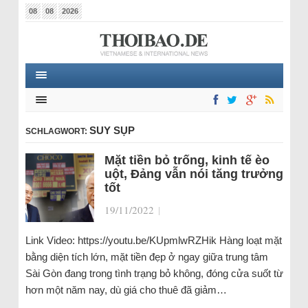
08
08
2026
SUY SỤP
SCHLAGWORT:
Mặt tiền bỏ trống, kinh tế èo
uột, Đảng vẫn nói tăng trưởng
tốt
19/11/2022
|
Link Video: https://youtu.be/KUpmlwRZHik Hàng loạt mặt
bằng diện tích lớn, mặt tiền đẹp ở ngay giữa trung tâm
Sài Gòn đang trong tình trạng bỏ không, đóng cửa suốt từ
hơn một năm nay, dù giá cho thuê đã giảm…