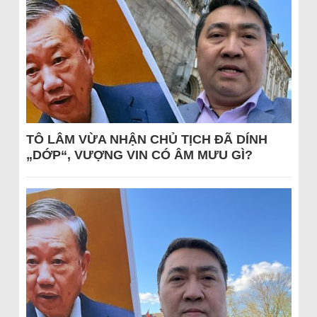
TÔ LÂM VỪA NHẬN CHỦ TỊCH ĐÃ DÍNH
„DỚP“, VƯỢNG VIN CÓ ÂM MƯU GÌ?