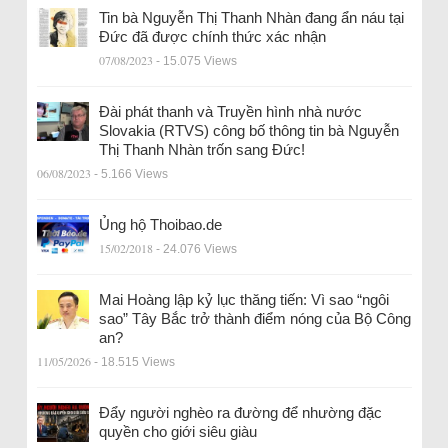
Tin bà Nguyễn Thị Thanh Nhàn đang ẩn náu tại
Đức đã được chính thức xác nhận
07/08/2023
- 15.075 Views
Đài phát thanh và Truyền hình nhà nước
Slovakia (RTVS) công bố thông tin bà Nguyễn
Thị Thanh Nhàn trốn sang Đức!
06/08/2023
- 5.166 Views
Ủng hộ Thoibao.de
15/02/2018
- 24.076 Views
Mai Hoàng lập kỷ lục thăng tiến: Vì sao “ngôi
sao” Tây Bắc trở thành điểm nóng của Bộ Công
an?
11/05/2026
- 18.515 Views
Đẩy người nghèo ra đường để nhường đặc
quyền cho giới siêu giàu