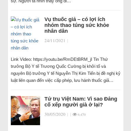
sự. Người ta nhìn thấy ông đi…
Vụ thuốc giả – có lợi ích
nhóm thao túng sức khỏe
nhân dân
24/11/2021
|
Link Video: https://youtu.be/RmDEtBRM_jI Tin Thứ
trưởng Bộ Y tế Trương Quốc Cường bị khởi tố và
nguyên Bộ trưởng Y tế Nguyễn Thị Kim Tiến bị đề nghị kỷ
luật liên quan đến việc cấp phép, lưu hành thuốc giả…
Tứ trụ Việt Nam: Vì sao Đảng
cố xếp người già ở lại?
30/05/2020
|
|
6.470