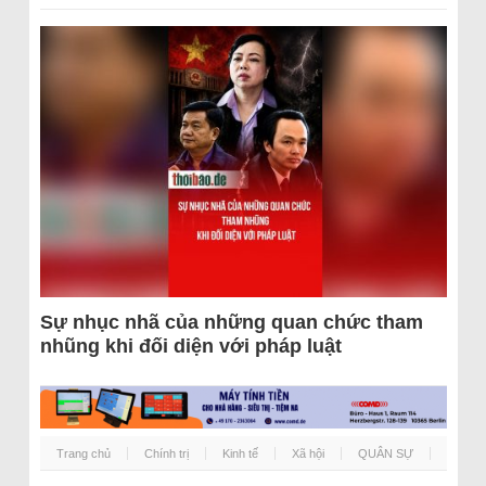
Sự nhục nhã của những quan chức tham
nhũng khi đối diện với pháp luật
Trang chủ
Chính trị
Kinh tế
Xã hội
QUÂN SỰ