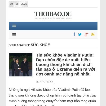
09
08
2026
SỨC KHỎE
SCHLAGWORT:
Tin sức khỏe Vladimir Putin:
Bạo chúa độc ác xuất hiện
buông thõng khi chiến dịch
tàn bạo ở Ukraine diễn ra với
đợt oanh tạc nặng nề nhất
02/08/2022
|
Những lo ngại về sức khỏe của Vladimir Putin đã leo
thang sau khi ông được chụp hình với cánh tay phải của
mình buông thõng trong chuyến thăm một bảo tàng quân