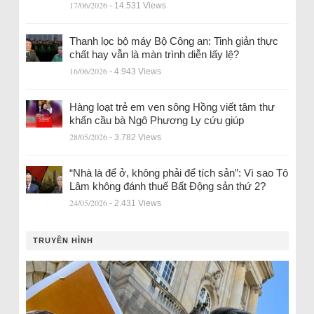
17/06/2026
- 14.531 Views
Thanh lọc bộ máy Bộ Công an: Tinh giản thực
chất hay vẫn là màn trình diễn lấy lệ?
16/06/2026
- 4.943 Views
Hàng loạt trẻ em ven sông Hồng viết tâm thư
khẩn cầu bà Ngô Phương Ly cứu giúp
28/05/2026
- 3.782 Views
“Nhà là để ở, không phải để tích sản”: Vì sao Tô
Lâm không đánh thuế Bất Động sản thứ 2?
24/05/2026
- 2.431 Views
TRUYỀN HÌNH