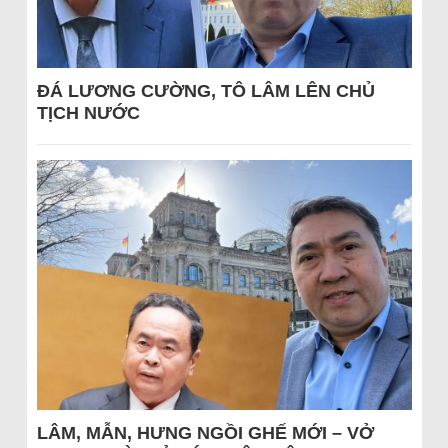
ĐÁ LƯƠNG CƯỜNG, TÔ LÂM LÊN CHỦ
TỊCH NƯỚC
LÂM, MẪN, HƯNG NGỒI GHẾ MỚI – VỞ