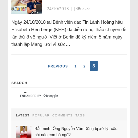
24/10/2018
|
|
2.258
Ngày 24/10/2018 tại Bệnh viện đạo Tin Lành Hoàng hậu
Elisabeth Herzberge (KEH) đã diễn ra hội thảo chuyên đề
lần thứ 8 về người Việt ở Berlin để kỷ niệm 5 năm ngày
thành lập Mạng lưới vì sức…
3
← PREVIOUS
1
2
SEARCH
LATEST
POPULAR
COMMENTS
TAGS
Bắc ninh: Ông Nguyễn Văn Dũng bị xử lý, câu
hỏi nào còn bỏ ngỏ?