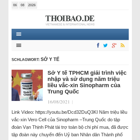
06
08
2026
SỞ Y TẾ
SCHLAGWORT:
Sở Y tế TPHCM giải trình việc
nhập và sử dụng năm triệu
liều vắc-xin Sinopharm của
Trung Quốc
16/08/2021
|
Link Video: https://youtu.be/Dcd32DuQ3KI Năm triệu liều
vắc-xin Vero Cell của Sinopharm –Trung Quốc do tập
đoàn Vạn Thịnh Phát tài trợ toàn bộ chi phí mua, đã được
tập đoàn này chuyển đến Uỷ ban Nhân dân Thành phố