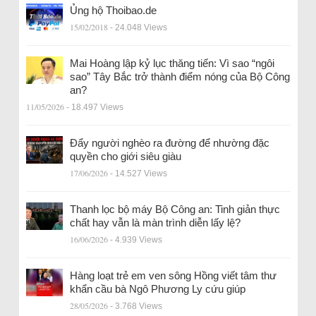
Ủng hộ Thoibao.de
15/02/2018
- 24.048 Views
Mai Hoàng lập kỷ lục thăng tiến: Vì sao “ngôi
sao” Tây Bắc trở thành điểm nóng của Bộ Công
an?
11/05/2026
- 18.497 Views
Đẩy người nghèo ra đường để nhường đặc
quyền cho giới siêu giàu
17/06/2026
- 14.527 Views
Thanh lọc bộ máy Bộ Công an: Tinh giản thực
chất hay vẫn là màn trình diễn lấy lệ?
16/06/2026
- 4.939 Views
Hàng loạt trẻ em ven sông Hồng viết tâm thư
khẩn cầu bà Ngô Phương Ly cứu giúp
28/05/2026
- 3.768 Views