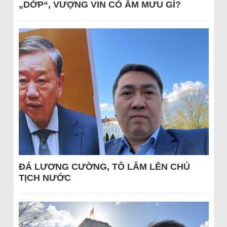
„DỚP“, VƯỢNG VIN CÓ ÂM MƯU GÌ?
ĐÁ LƯƠNG CƯỜNG, TÔ LÂM LÊN CHỦ
TỊCH NƯỚC