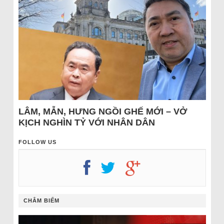
LÂM, MẪN, HƯNG NGỒI GHẾ MỚI – VỞ
KỊCH NGHÌN TỶ VỚI NHÂN DÂN
FOLLOW US
CHÂM BIẾM