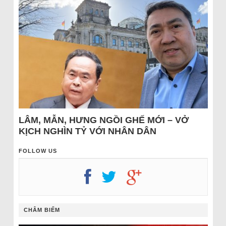
LÂM, MẪN, HƯNG NGỒI GHẾ MỚI – VỞ
KỊCH NGHÌN TỶ VỚI NHÂN DÂN
FOLLOW US
CHÂM BIẾM