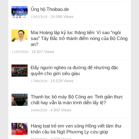
Ủng hộ Thoibao.de
15/02/2018
- 24.066 Views
Mai Hoàng lập kỷ lục thăng tiến: Vì sao “ngôi
sao” Tây Bắc trở thành điểm nóng của Bộ Công
an?
11/05/2026
- 18.507 Views
Đẩy người nghèo ra đường để nhường đặc
quyền cho giới siêu giàu
17/06/2026
- 14.528 Views
Thanh lọc bộ máy Bộ Công an: Tinh giản thực
chất hay vẫn là màn trình diễn lấy lệ?
16/06/2026
- 4.942 Views
Hàng loạt trẻ em ven sông Hồng viết tâm thư
khẩn cầu bà Ngô Phương Ly cứu giúp