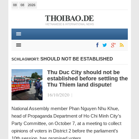
08
08
2026
SHOULD NOT BE ESTABLISHED
SCHLAGWORT:
Thu Duc City should not be
established before settling the
Thu Thiem land dispute!
16/10/2020
|
National Assembly member Phan Nguyen Nhu Khue,
head of Propaganda Department of Ho Chi Minh City’s
Party Committee, on October 7, at a meeting to collect
opinions of voters in District 2 before the parliament’s
10th session, has promised voters…