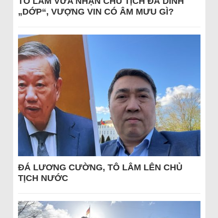
TÔ LÂM VỪA NHẬN CHỦ TỊCH ĐÃ DÍNH
„DỚP“, VƯỢNG VIN CÓ ÂM MƯU GÌ?
ĐÁ LƯƠNG CƯỜNG, TÔ LÂM LÊN CHỦ
TỊCH NƯỚC