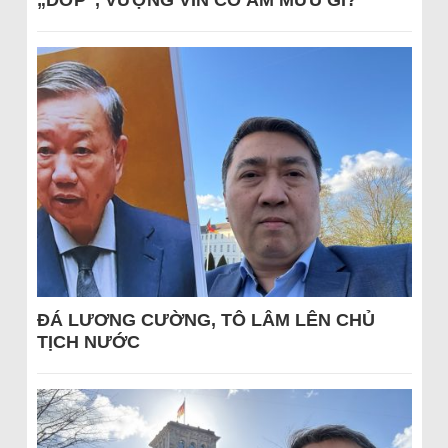
„DỚP“, VƯỢNG VIN CÓ ÂM MƯU GÌ?
ĐÁ LƯƠNG CƯỜNG, TÔ LÂM LÊN CHỦ
TỊCH NƯỚC