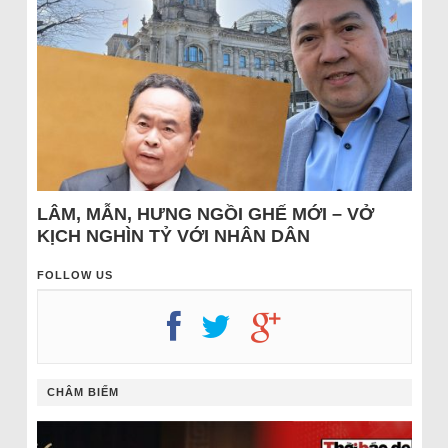
LÂM, MẪN, HƯNG NGỒI GHẾ MỚI – VỞ
KỊCH NGHÌN TỶ VỚI NHÂN DÂN
FOLLOW US
CHÂM BIẾM