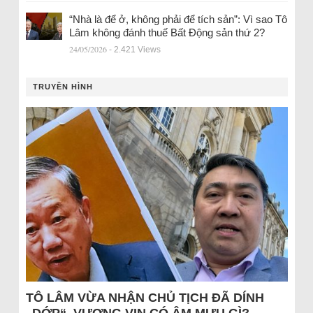
“Nhà là để ở, không phải để tích sản”: Vì sao Tô
Lâm không đánh thuế Bất Động sản thứ 2?
24/05/2026
- 2.421 Views
TRUYỀN HÌNH
TÔ LÂM VỪA NHẬN CHỦ TỊCH ĐÃ DÍNH