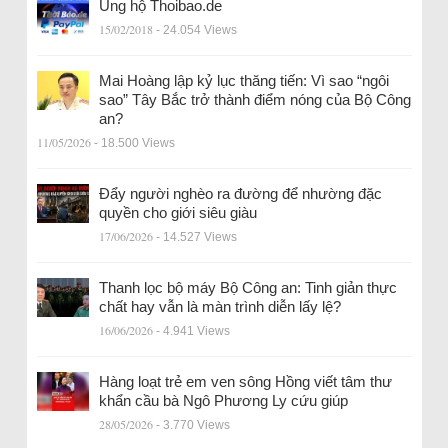
Ủng hộ Thoibao.de
15/02/2018
- 24.054 Views
Mai Hoàng lập kỷ lục thăng tiến: Vì sao “ngôi
sao” Tây Bắc trở thành điểm nóng của Bộ Công
an?
11/05/2026
- 18.500 Views
Đẩy người nghèo ra đường để nhường đặc
quyền cho giới siêu giàu
17/06/2026
- 14.527 Views
Thanh lọc bộ máy Bộ Công an: Tinh giản thực
chất hay vẫn là màn trình diễn lấy lệ?
16/06/2026
- 4.941 Views
Hàng loạt trẻ em ven sông Hồng viết tâm thư
khẩn cầu bà Ngô Phương Ly cứu giúp
28/05/2026
- 3.770 Views