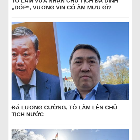
TÔ LÂM VỪA NHẬN CHỦ TỊCH ĐÃ DÍNH
„DỚP“, VƯỢNG VIN CÓ ÂM MƯU GÌ?
ĐÁ LƯƠNG CƯỜNG, TÔ LÂM LÊN CHỦ
TỊCH NƯỚC