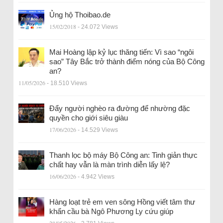
Ủng hộ Thoibao.de
15/02/2018
- 24.072 Views
Mai Hoàng lập kỷ lục thăng tiến: Vì sao “ngôi
sao” Tây Bắc trở thành điểm nóng của Bộ Công
an?
11/05/2026
- 18.510 Views
Đẩy người nghèo ra đường để nhường đặc
quyền cho giới siêu giàu
17/06/2026
- 14.529 Views
Thanh lọc bộ máy Bộ Công an: Tinh giản thực
chất hay vẫn là màn trình diễn lấy lệ?
16/06/2026
- 4.942 Views
Hàng loạt trẻ em ven sông Hồng viết tâm thư
khẩn cầu bà Ngô Phương Ly cứu giúp