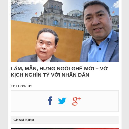
LÂM, MẪN, HƯNG NGỒI GHẾ MỚI – VỞ
KỊCH NGHÌN TỶ VỚI NHÂN DÂN
FOLLOW US
CHÂM BIẾM