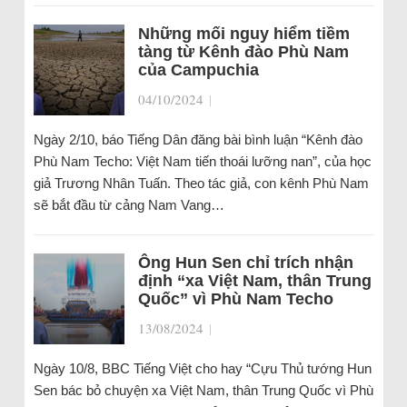
Những mối nguy hiểm tiềm
tàng từ Kênh đào Phù Nam
của Campuchia
04/10/2024
|
Ngày 2/10, báo Tiếng Dân đăng bài bình luận “Kênh đào
Phù Nam Techo: Việt Nam tiến thoái lưỡng nan”, của học
giả Trương Nhân Tuấn. Theo tác giả, con kênh Phù Nam
sẽ bắt đầu từ cảng Nam Vang…
Ông Hun Sen chỉ trích nhận
định “xa Việt Nam, thân Trung
Quốc” vì Phù Nam Techo
13/08/2024
|
Ngày 10/8, BBC Tiếng Việt cho hay “Cựu Thủ tướng Hun
Sen bác bỏ chuyện xa Việt Nam, thân Trung Quốc vì Phù