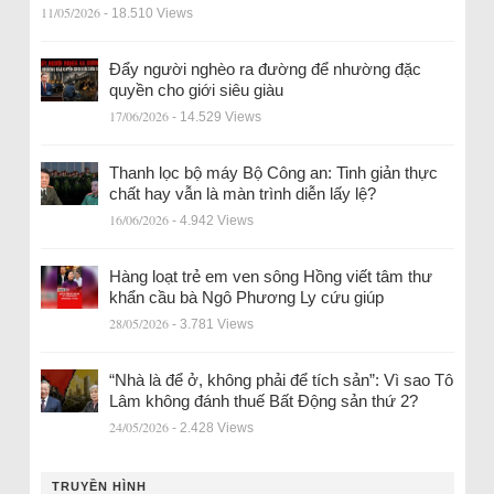
11/05/2026
- 18.510 Views
Đẩy người nghèo ra đường để nhường đặc
quyền cho giới siêu giàu
17/06/2026
- 14.529 Views
Thanh lọc bộ máy Bộ Công an: Tinh giản thực
chất hay vẫn là màn trình diễn lấy lệ?
16/06/2026
- 4.942 Views
Hàng loạt trẻ em ven sông Hồng viết tâm thư
khẩn cầu bà Ngô Phương Ly cứu giúp
28/05/2026
- 3.781 Views
“Nhà là để ở, không phải để tích sản”: Vì sao Tô
Lâm không đánh thuế Bất Động sản thứ 2?
24/05/2026
- 2.428 Views
TRUYỀN HÌNH