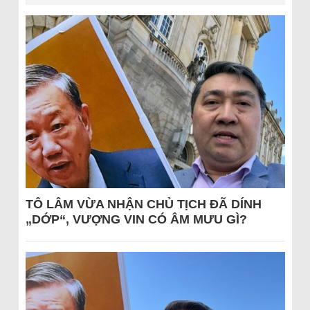
TÔ LÂM VỪA NHẬN CHỦ TỊCH ĐÃ DÍNH
„DỚP“, VƯỢNG VIN CÓ ÂM MƯU GÌ?