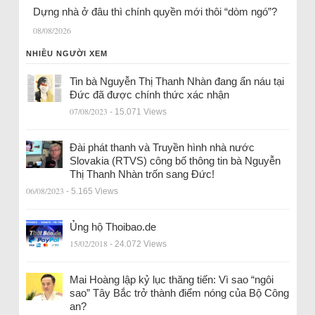
Dựng nhà ở đâu thì chính quyền mới thôi “dòm ngó”?
08/08/2026
NHIỀU NGƯỜI XEM
Tin bà Nguyễn Thị Thanh Nhàn đang ẩn náu tại
Đức đã được chính thức xác nhận
07/08/2023
- 15.071 Views
Đài phát thanh và Truyền hình nhà nước
Slovakia (RTVS) công bố thông tin bà Nguyễn
Thị Thanh Nhàn trốn sang Đức!
06/08/2023
- 5.165 Views
Ủng hộ Thoibao.de
15/02/2018
- 24.072 Views
Mai Hoàng lập kỷ lục thăng tiến: Vì sao “ngôi
sao” Tây Bắc trở thành điểm nóng của Bộ Công
an?