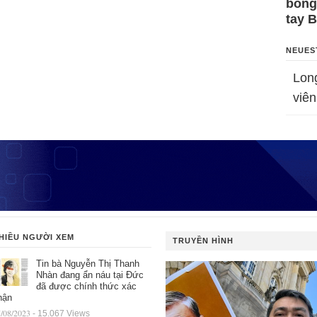
bỗng
tay 
NEUES
Lon
viên
HIỀU NGƯỜI XEM
TRUYỀN HÌNH
Tin bà Nguyễn Thị Thanh
Nhàn đang ẩn náu tại Đức
đã được chính thức xác
hận
/08/2023
- 15.067 Views