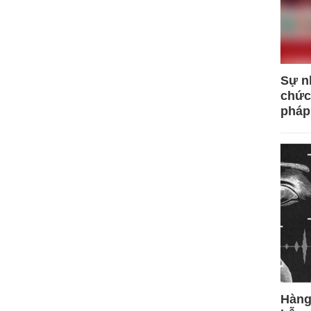
Sự n
chức
pháp
Hàng