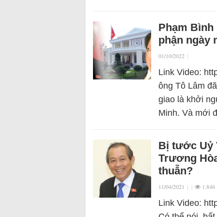
Phạm Bình M
phận ngày
01/10/2022
|
Link Video: ht
ông Tô Lâm đã
giao là khởi n
Minh. Và mới đ
Bị tước Uỷ 
Trương Hòa
thuẫn?
11/04/2021
|
|
1.846
Link Video: h
Có thể nói, bấ