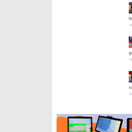
l
16
g
28
s
24