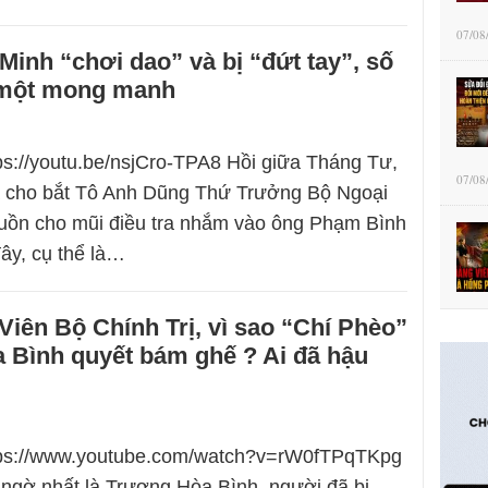
07/08
inh “chơi dao” và bị “đứt tay”, số
 một mong manh
tps://youtu.be/nsjCro-TPA8 Hồi giữa Tháng Tư,
07/08
 cho bắt Tô Anh Dũng Thứ Trưởng Bộ Ngoại
guồn cho mũi điều tra nhắm vào ông Phạm Bình
ây, cụ thể là…
Viên Bộ Chính Trị, vì sao “Chí Phèo”
 Bình quyết bám ghế ? Ai đã hậu
ttps://www.youtube.com/watch?v=rW0fTPqTKpg
t ngờ nhất là Trương Hòa Bình, người đã bị