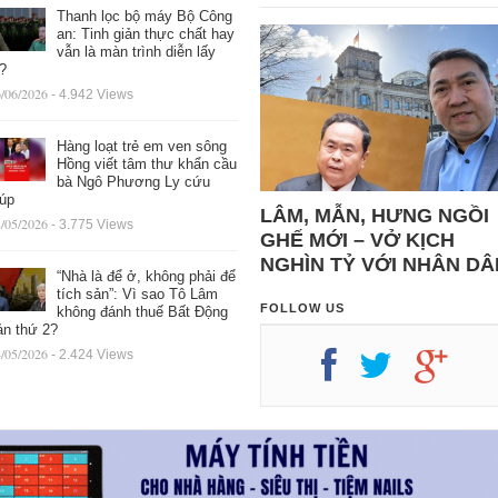
Thanh lọc bộ máy Bộ Công
an: Tinh giản thực chất hay
vẫn là màn trình diễn lấy
ệ?
/06/2026
- 4.942 Views
Hàng loạt trẻ em ven sông
Hồng viết tâm thư khẩn cầu
bà Ngô Phương Ly cứu
iúp
LÂM, MẪN, HƯNG NGỒI
/05/2026
- 3.775 Views
GHẾ MỚI – VỞ KỊCH
NGHÌN TỶ VỚI NHÂN DÂ
“Nhà là để ở, không phải để
tích sản”: Vì sao Tô Lâm
FOLLOW US
không đánh thuế Bất Động
ản thứ 2?
/05/2026
- 2.424 Views