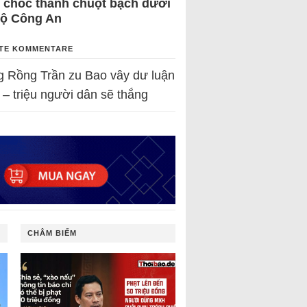
 chốc thành chuột bạch dưới
Bộ Công An
TE KOMMENTARE
g Rồng Trần
zu
Bao vây dư luận
 – triệu người dân sẽ thắng
CHÂM BIẾM