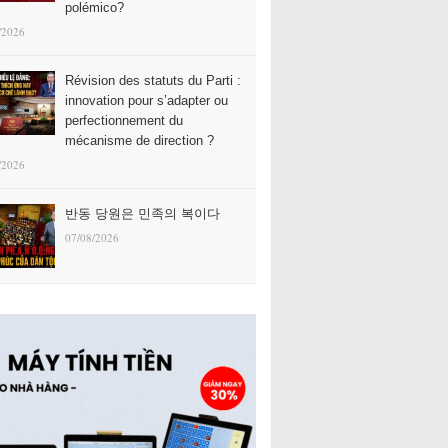
polémico?
/2026
Révision des statuts du Parti :
innovation pour s’adapter ou
perfectionnement du
mécanisme de direction ?
/2026
반동 당원은 민족의 복이다
07/08/2026