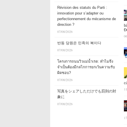
Révision des statuts du Parti :
innovation pour s’adapter ou
perfectionnement du mécanisme de
direction ?
b
Đ
07/08/2026
06
반동 당원은 민족의 복이다
07/08/2026
โครงการถนนวิวแม่น้ำเรด: ทำไมจึง
จำเป็นต้องมีกลไกการยกเว้นความรับ
ผิดชอบ?
07/08/2026
c
11
写真をシェアしただけでも罰則の対
象に
07/08/2026
17