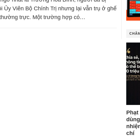
ỏi Ủy Viên Bộ Chính Trị nhưng lại vẫn trụ ở ghế
 thường trực. Một trường hợp có…
CHÂM
Phạt
dùng
nhiệ
chí