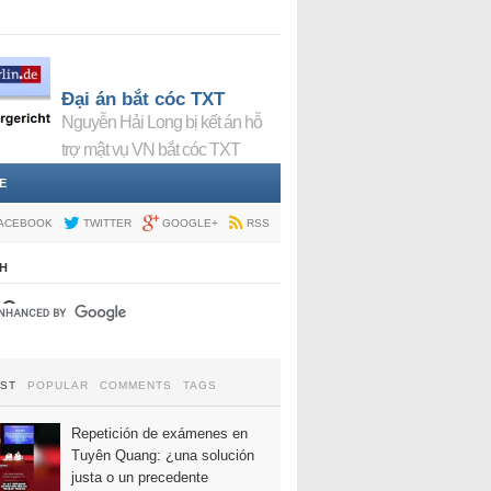
Đại án bắt cóc TXT
Nguyễn Hải Long bị kết án hỗ
trợ mật vụ VN bắt cóc TXT
E
ACEBOOK
TWITTER
GOOGLE+
RSS
H
EST
POPULAR
COMMENTS
TAGS
Repetición de exámenes en
Tuyên Quang: ¿una solución
justa o un precedente