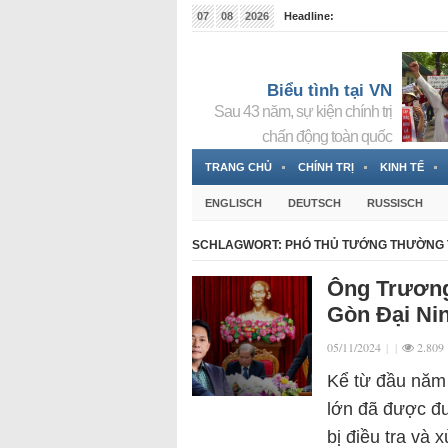
07
08
2026
Headline:
Đài phát thanh và Truyền hình nhà nước Slovakia (
Đức!
3 Jahren ago
Biểu tình tại VN
Sau 43 năm, sự kiện chính trị
chấn động toàn quốc
TRANG CHỦ
CHÍNH TRỊ
KINH TẾ
ENGLISCH
DEUTSCH
RUSSISCH
SCHLAGWORT:
PHÓ THỦ TƯỚNG THƯỜNG
Ông Trương 
Gòn Đại Nin
05/11/2024
|
|
2.809
Kể từ đầu năm
lớn đã được đư
bị điều tra và 