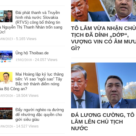
Đài phát thanh và Truyền
hình nhà nước Slovakia
(RTVS) công bố thông tin
à Nguyễn Thị Thanh Nhàn trốn sang
TÔ LÂM VỪA NHẬN CHỦ
ức!
TỊCH ĐÃ DÍNH „DỚP“,
/08/2023
- 5.165 Views
VƯỢNG VIN CÓ ÂM MƯ
GÌ?
Ủng hộ Thoibao.de
15/02/2018
- 24.057 Views
Mai Hoàng lập kỷ lục thăng
tiến: Vì sao “ngôi sao” Tây
Bắc trở thành điểm nóng
ủa Bộ Công an?
/05/2026
- 18.504 Views
Đẩy người nghèo ra đường
ĐÁ LƯƠNG CƯỜNG, TÔ
để nhường đặc quyền cho
giới siêu giàu
LÂM LÊN CHỦ TỊCH
/06/2026
- 14.527 Views
NƯỚC