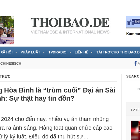
RTVS) công bố thông tin bà Nguyễn Thị Thanh Nhàn trốn sang
XÃ HỘI
PHÁP LUẬT
TV&RADIO
LIÊN HỆ
TÀI TRỢ CHO THOIBAO.D
CHINESISCH
F
 TRỰC
SEARC
Hòa Bình là “trùm cuối” Đại án Sài
h: Sự thật hay tin đồn?
LAT
 2024 cho đến nay, nhiều vụ án tham nhũng
a ra ánh sáng. Hàng loạt quan chức cấp cao
xử lý kỷ luật. Điều đó đã thu hút sự…