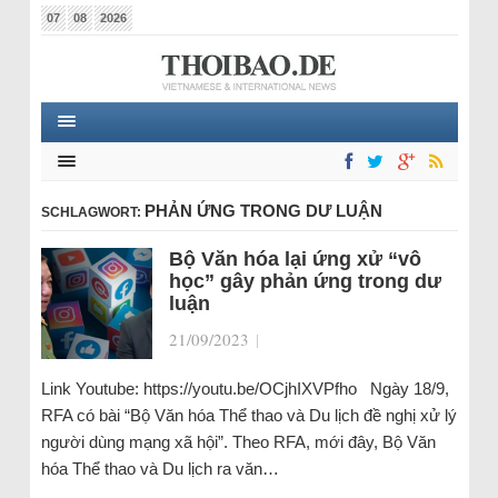
07
08
2026
PHẢN ỨNG TRONG DƯ LUẬN
SCHLAGWORT:
Bộ Văn hóa lại ứng xử “vô
học” gây phản ứng trong dư
luận
21/09/2023
|
Link Youtube: https://youtu.be/OCjhIXVPfho Ngày 18/9,
RFA có bài “Bộ Văn hóa Thể thao và Du lịch đề nghị xử lý
người dùng mạng xã hội”. Theo RFA, mới đây, Bộ Văn
hóa Thể thao và Du lịch ra văn…