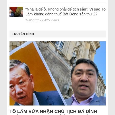
“Nhà là để ở, không phải để tích sản”: Vì sao Tô
Lâm không đánh thuế Bất Động sản thứ 2?
24/05/2026
- 2.425 Views
TRUYỀN HÌNH
TÔ LÂM VỪA NHẬN CHỦ TỊCH ĐÃ DÍNH