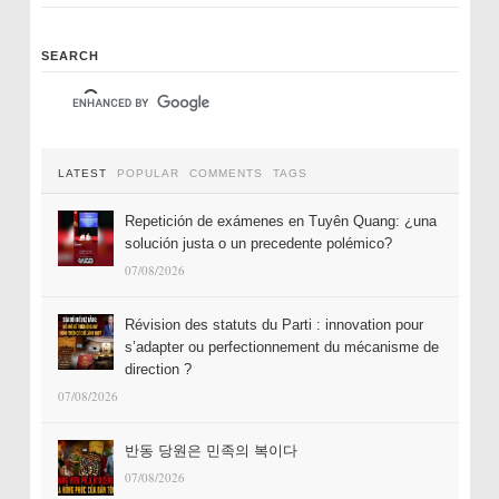
SEARCH
LATEST
POPULAR
COMMENTS
TAGS
Repetición de exámenes en Tuyên Quang: ¿una
solución justa o un precedente polémico?
07/08/2026
Révision des statuts du Parti : innovation pour
s’adapter ou perfectionnement du mécanisme de
direction ?
07/08/2026
반동 당원은 민족의 복이다
07/08/2026