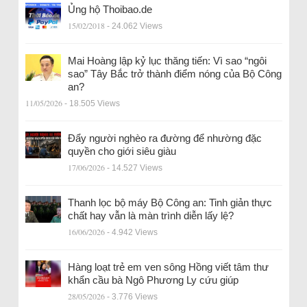
Ủng hộ Thoibao.de
15/02/2018
- 24.062 Views
Mai Hoàng lập kỷ lục thăng tiến: Vì sao “ngôi
sao” Tây Bắc trở thành điểm nóng của Bộ Công
an?
11/05/2026
- 18.505 Views
Đẩy người nghèo ra đường để nhường đặc
quyền cho giới siêu giàu
17/06/2026
- 14.527 Views
Thanh lọc bộ máy Bộ Công an: Tinh giản thực
chất hay vẫn là màn trình diễn lấy lệ?
16/06/2026
- 4.942 Views
Hàng loạt trẻ em ven sông Hồng viết tâm thư
khẩn cầu bà Ngô Phương Ly cứu giúp
28/05/2026
- 3.776 Views