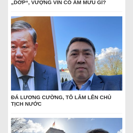
„DỚP“, VƯỢNG VIN CÓ ÂM MƯU GÌ?
ĐÁ LƯƠNG CƯỜNG, TÔ LÂM LÊN CHỦ
TỊCH NƯỚC