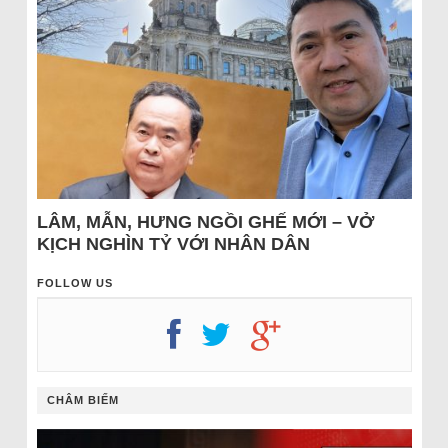
LÂM, MẪN, HƯNG NGỒI GHẾ MỚI – VỞ
KỊCH NGHÌN TỶ VỚI NHÂN DÂN
FOLLOW US
CHÂM BIẾM