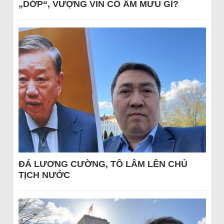
„DỚP“, VƯỢNG VIN CÓ ÂM MƯU GÌ?
ĐÁ LƯƠNG CƯỜNG, TÔ LÂM LÊN CHỦ
TỊCH NƯỚC