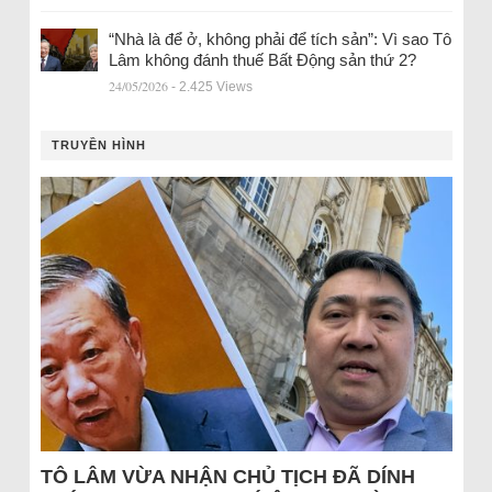
“Nhà là để ở, không phải để tích sản”: Vì sao Tô
Lâm không đánh thuế Bất Động sản thứ 2?
24/05/2026
- 2.425 Views
TRUYỀN HÌNH
TÔ LÂM VỪA NHẬN CHỦ TỊCH ĐÃ DÍNH