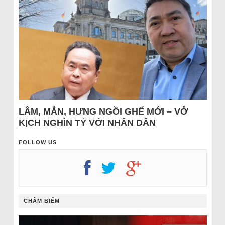
LÂM, MẪN, HƯNG NGỒI GHẾ MỚI – VỞ
KỊCH NGHÌN TỶ VỚI NHÂN DÂN
FOLLOW US
CHÂM BIẾM