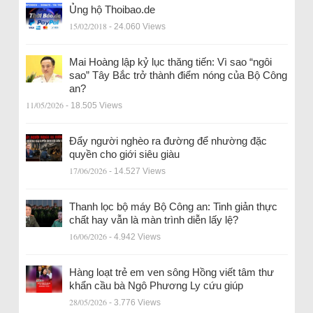
Ủng hộ Thoibao.de
15/02/2018
- 24.060 Views
Mai Hoàng lập kỷ lục thăng tiến: Vì sao “ngôi
sao” Tây Bắc trở thành điểm nóng của Bộ Công
an?
11/05/2026
- 18.505 Views
Đẩy người nghèo ra đường để nhường đặc
quyền cho giới siêu giàu
17/06/2026
- 14.527 Views
Thanh lọc bộ máy Bộ Công an: Tinh giản thực
chất hay vẫn là màn trình diễn lấy lệ?
16/06/2026
- 4.942 Views
Hàng loạt trẻ em ven sông Hồng viết tâm thư
khẩn cầu bà Ngô Phương Ly cứu giúp
28/05/2026
- 3.776 Views