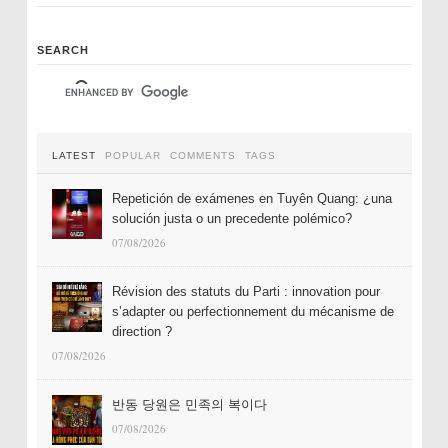
SEARCH
LATEST
POPULAR
COMMENTS
TAGS
Repetición de exámenes en Tuyên Quang: ¿una
solución justa o un precedente polémico?
07/08/2026
Révision des statuts du Parti : innovation pour
s’adapter ou perfectionnement du mécanisme de
direction ?
07/08/2026
반동 당원은 민족의 복이다
07/08/2026