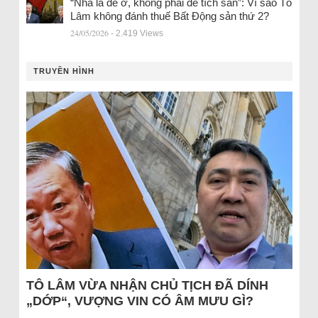
“Nhà là để ở, không phải để tích sản”: Vì sao Tô
Lâm không đánh thuế Bất Động sản thứ 2?
24/05/2026
- 2.419 Views
TRUYỀN HÌNH
TÔ LÂM VỪA NHẬN CHỦ TỊCH ĐÃ DÍNH
„DỚP“, VƯỢNG VIN CÓ ÂM MƯU GÌ?