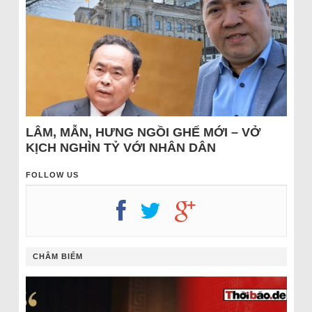
LÂM, MẪN, HƯNG NGỒI GHẾ MỚI – VỞ
KỊCH NGHÌN TỶ VỚI NHÂN DÂN
FOLLOW US
CHÂM BIẾM