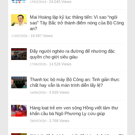
15/02/2018
- 24.045 Views
Mai Hoàng lập kỷ lục thăng tiến: Vì sao “ngôi
sao” Tây Bắc trở thành điểm nóng của Bộ Công
an?
11/05/2026
- 18.497 Views
Đẩy người nghèo ra đường để nhường đặc
quyền cho giới siêu giàu
17/06/2026
- 14.526 Views
Thanh lọc bộ máy Bộ Công an: Tinh giản thực
chất hay vẫn là màn trình diễn lấy lệ?
16/06/2026
- 4.939 Views
Hàng loạt trẻ em ven sông Hồng viết tâm thư
khẩn cầu bà Ngô Phương Ly cứu giúp
28/05/2026
- 3.768 Views