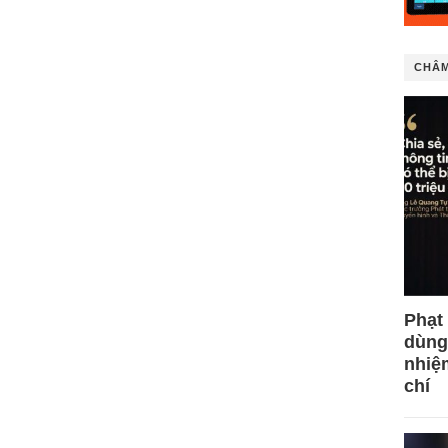
CHÂM
Phạt
dùng
nhiệ
chí