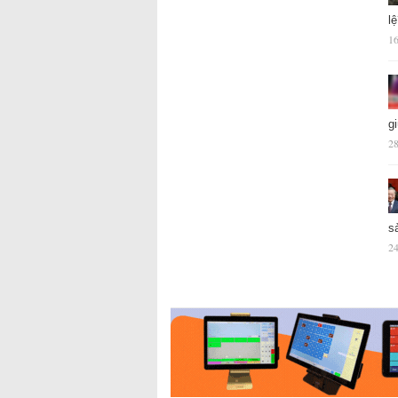
l
16
g
28
s
24