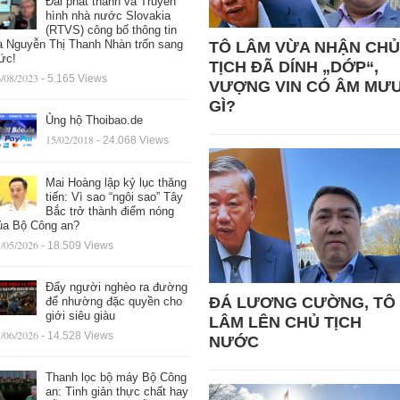
Đài phát thanh và Truyền
hình nhà nước Slovakia
(RTVS) công bố thông tin
à Nguyễn Thị Thanh Nhàn trốn sang
TÔ LÂM VỪA NHẬN CHỦ
ức!
TỊCH ĐÃ DÍNH „DỚP“,
/08/2023
- 5.165 Views
VƯỢNG VIN CÓ ÂM MƯ
GÌ?
Ủng hộ Thoibao.de
15/02/2018
- 24.068 Views
Mai Hoàng lập kỷ lục thăng
tiến: Vì sao “ngôi sao” Tây
Bắc trở thành điểm nóng
ủa Bộ Công an?
/05/2026
- 18.509 Views
Đẩy người nghèo ra đường
ĐÁ LƯƠNG CƯỜNG, TÔ
để nhường đặc quyền cho
giới siêu giàu
LÂM LÊN CHỦ TỊCH
/06/2026
- 14.528 Views
NƯỚC
Thanh lọc bộ máy Bộ Công
an: Tinh giản thực chất hay