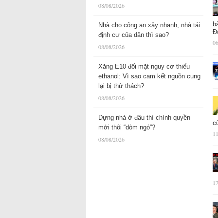
08/08/2026
b
Nhà cho công an xây nhanh, nhà tái
Đ
định cư của dân thì sao?
06
08/08/2026
Xăng E10 đối mặt nguy cơ thiếu
ethanol: Vì sao cam kết nguồn cung
lại bị thử thách?
08/08/2026
Dựng nhà ở đâu thì chính quyền
c
mới thôi “dòm ngó”?
11
08/08/2026
17