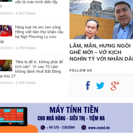
vẫn là màn trình diễn lấy
ệ?
/06/2026
- 4.942 Views
Hàng loạt trẻ em ven sông
Hồng viết tâm thư khẩn cầu
bà Ngô Phương Ly cứu
iúp
LÂM, MẪN, HƯNG NGỒI
/05/2026
- 3.780 Views
GHẾ MỚI – VỞ KỊCH
NGHÌN TỶ VỚI NHÂN DÂ
“Nhà là để ở, không phải để
tích sản”: Vì sao Tô Lâm
FOLLOW US
không đánh thuế Bất Động
ản thứ 2?
/05/2026
- 2.426 Views