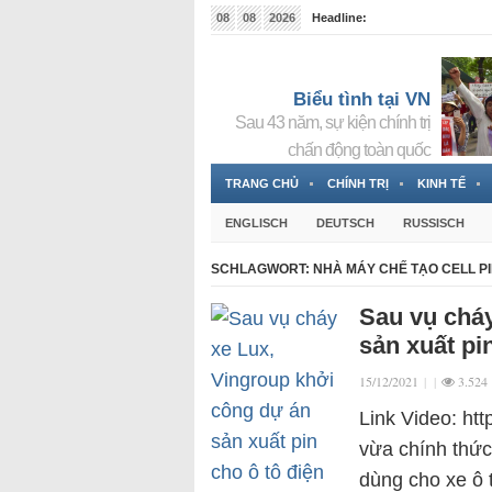
08
08
2026
Headline:
Tin bà Nguyễn Thị Thanh Nhàn đang ẩn náu tại Đức
Biểu tình tại VN
Sau 43 năm, sự kiện chính trị
chấn động toàn quốc
TRANG CHỦ
CHÍNH TRỊ
KINH TẾ
ENGLISCH
DEUTSCH
RUSSISCH
SCHLAGWORT:
NHÀ MÁY CHẾ TẠO CELL P
Sau vụ cháy
sản xuất pi
15/12/2021
|
|
3.524
Link Video: ht
vừa chính thức
dùng cho xe ô 