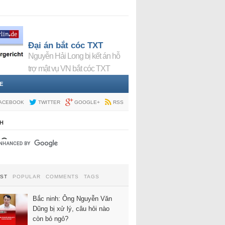
Đại án bắt cóc TXT
Nguyễn Hải Long bị kết án hỗ
trợ mật vụ VN bắt cóc TXT
E
ACEBOOK
TWITTER
GOOGLE+
RSS
H
EST
POPULAR
COMMENTS
TAGS
Bắc ninh: Ông Nguyễn Văn
Dũng bị xử lý, câu hỏi nào
còn bỏ ngỏ?