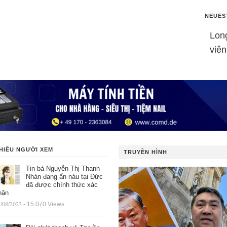
NEUES
Lon
viên
HIỀU NGƯỜI XEM
TRUYỀN HÌNH
Tin bà Nguyễn Thị Thanh
Nhàn đang ẩn náu tại Đức
đã được chính thức xác
hận
/08/2023
- 15.070 Views