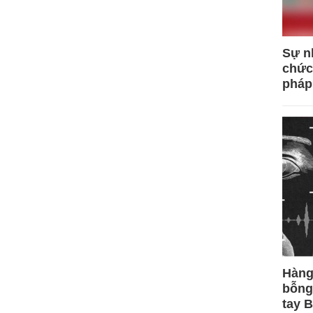
Sự n
chức
pháp
Hàng
bỗng
tay 