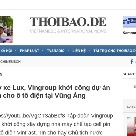
 đã được chính thức xác nhận
3 Jahren ago
XÃ HỘI
PHÁP LUẬT
TV&RADIO
LIÊN HỆ
TÀI TRỢ CHO THOIBAO.D
CHINESISCH
F
IN
SEARC
 xe Lux, Vingroup khởi công dự án
n cho ô tô điện tại Vũng Áng
LAT
tps://youtu.be/VgGT3abBcf8 Tập đoàn Vingroup
 khởi công xây dựng nhà máy chế tạo cell pin
tô điện VinFast. Tin cho hay Chủ tịch nước