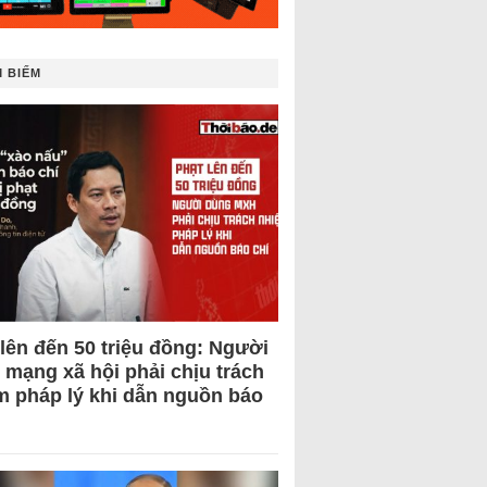
 BIẾM
 lên đến 50 triệu đồng: Người
 mạng xã hội phải chịu trách
m pháp lý khi dẫn nguồn báo