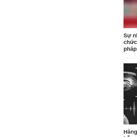
Sự n
chức
pháp
Hàng