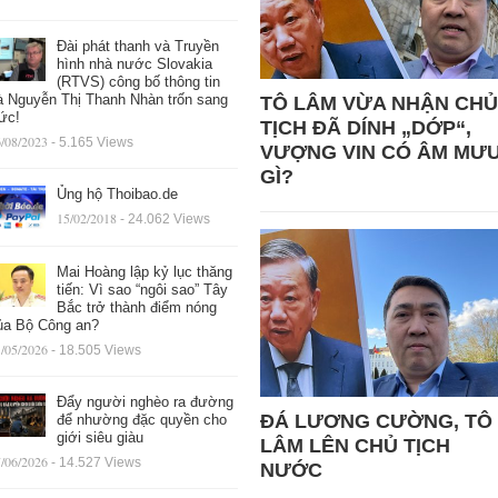
Đài phát thanh và Truyền
hình nhà nước Slovakia
(RTVS) công bố thông tin
à Nguyễn Thị Thanh Nhàn trốn sang
TÔ LÂM VỪA NHẬN CHỦ
ức!
TỊCH ĐÃ DÍNH „DỚP“,
/08/2023
- 5.165 Views
VƯỢNG VIN CÓ ÂM MƯ
GÌ?
Ủng hộ Thoibao.de
15/02/2018
- 24.062 Views
Mai Hoàng lập kỷ lục thăng
tiến: Vì sao “ngôi sao” Tây
Bắc trở thành điểm nóng
ủa Bộ Công an?
/05/2026
- 18.505 Views
Đẩy người nghèo ra đường
ĐÁ LƯƠNG CƯỜNG, TÔ
để nhường đặc quyền cho
giới siêu giàu
LÂM LÊN CHỦ TỊCH
/06/2026
- 14.527 Views
NƯỚC