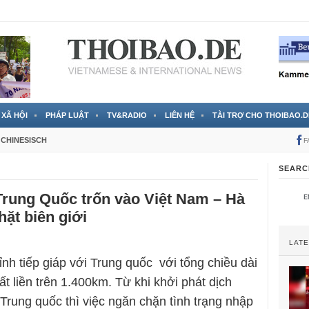
 đã được chính thức xác nhận
3 Jahren ago
XÃ HỘI
PHÁP LUẬT
TV&RADIO
LIÊN HỆ
TÀI TRỢ CHO THOIBAO.D
CHINESISCH
F
SEARC
Trung Quốc trốn vào Việt Nam – Hà
hặt biên giới
LAT
ỉnh tiếp giáp với Trung quốc với tổng chiều dài
đất liền trên 1.400km. Từ khi khởi phát dịch
rung quốc thì việc ngăn chặn tình trạng nhập