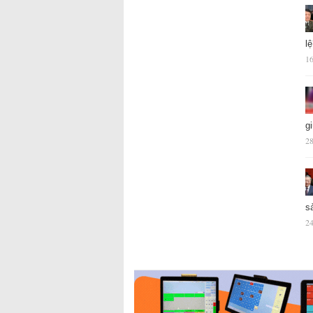
l
16
g
28
s
24