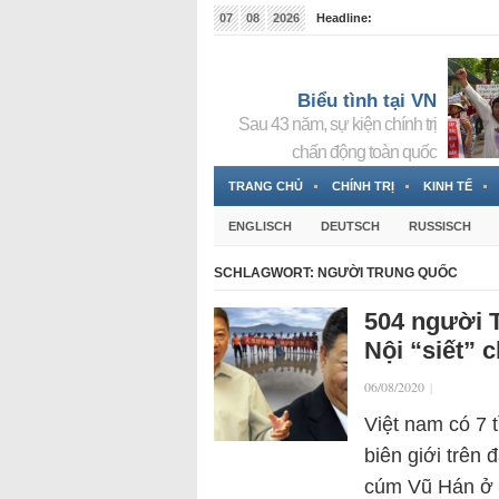
07
08
2026
Headline:
Tin bà Nguyễn Thị Thanh Nhàn đang ẩn náu tại Đức
Biểu tình tại VN
Sau 43 năm, sự kiện chính trị
chấn động toàn quốc
TRANG CHỦ
CHÍNH TRỊ
KINH TẾ
ENGLISCH
DEUTSCH
RUSSISCH
SCHLAGWORT:
NGƯỜI TRUNG QUỐC
504 người 
Nội “siết” c
06/08/2020
|
Việt nam có 7 t
biên giới trên 
cúm Vũ Hán ở T