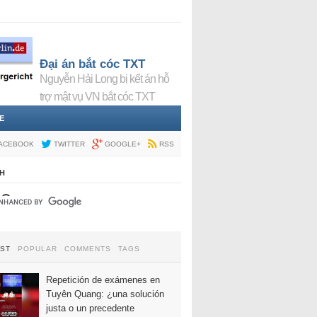
Đại án bắt cóc TXT
Nguyễn Hải Long bị kết án hỗ
trợ mật vụ VN bắt cóc TXT
E
ACEBOOK
TWITTER
GOOGLE+
RSS
H
EST
POPULAR
COMMENTS
TAGS
Repetición de exámenes en
Tuyên Quang: ¿una solución
justa o un precedente