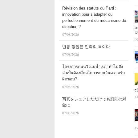
Révision des statuts du Parti :
innovation pour s’adapter ou
perfectionnement du mécanisme de
direction ?
b
Đ
07/08/2026
06
반동 당원은 민족의 복이다
07/08/2026
โครงการถนนวิวแม่น้ำเรด: ทำไมจึง
จำเป็นต้องมีกลไกการยกเว้นความรับ
ผิดชอบ?
07/08/2026
c
11
写真をシェアしただけでも罰則の対
象に
07/08/2026
17