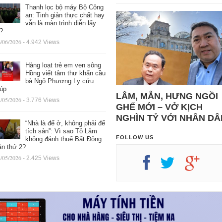
Thanh lọc bộ máy Bộ Công
an: Tinh giản thực chất hay
vẫn là màn trình diễn lấy
ệ?
/06/2026
- 4.942 Views
Hàng loạt trẻ em ven sông
Hồng viết tâm thư khẩn cầu
bà Ngô Phương Ly cứu
iúp
LÂM, MẪN, HƯNG NGỒI
/05/2026
- 3.776 Views
GHẾ MỚI – VỞ KỊCH
NGHÌN TỶ VỚI NHÂN DÂ
“Nhà là để ở, không phải để
tích sản”: Vì sao Tô Lâm
FOLLOW US
không đánh thuế Bất Động
ản thứ 2?
/05/2026
- 2.425 Views