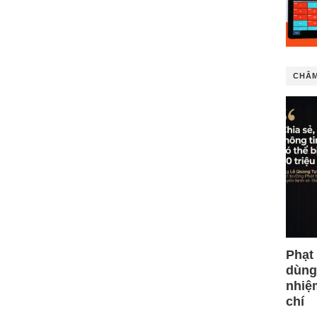
CHÂM
Phạt
dùng
nhiệ
chí