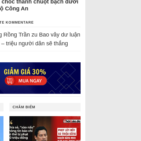
 chốc thành chuột bạch dưới
Bộ Công An
TE KOMMENTARE
g Rồng Trần
zu
Bao vây dư luận
 – triệu người dân sẽ thắng
CHÂM BIẾM