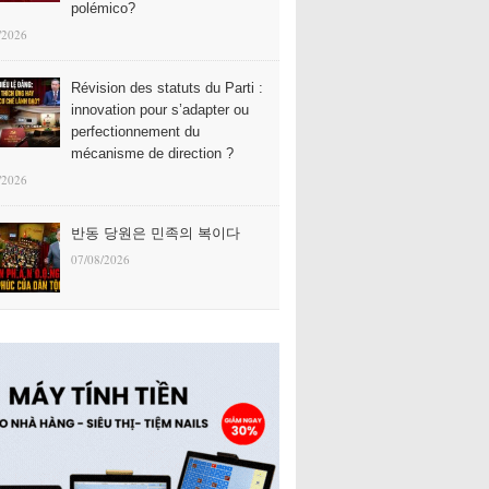
polémico?
/2026
Révision des statuts du Parti :
innovation pour s’adapter ou
perfectionnement du
mécanisme de direction ?
/2026
반동 당원은 민족의 복이다
07/08/2026