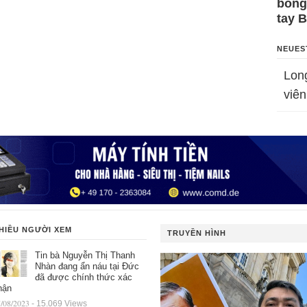
bỗng
tay 
NEUES
Lon
viên
HIỀU NGƯỜI XEM
TRUYỀN HÌNH
Tin bà Nguyễn Thị Thanh
Nhàn đang ẩn náu tại Đức
đã được chính thức xác
hận
/08/2023
- 15.069 Views