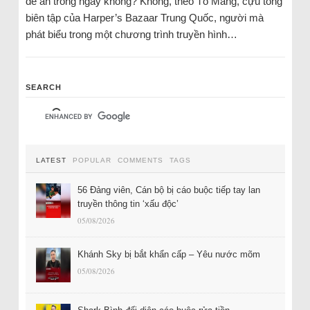
để ăn trong ngày không? Không, theo Tô Mang, cựu tổng
biên tập của Harper’s Bazaar Trung Quốc, người mà
phát biểu trong một chương trình truyền hình…
SEARCH
LATEST
POPULAR
COMMENTS
TAGS
56 Đảng viên, Cán bộ bị cáo buộc tiếp tay lan
truyền thông tin ‘xấu độc’
05/08/2026
Khánh Sky bị bắt khẩn cấp – Yêu nước mõm
05/08/2026