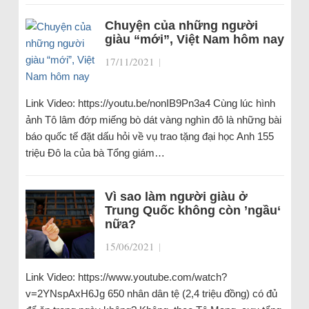
Chuyện của những người
giàu “mới”, Việt Nam hôm nay
17/11/2021
|
Link Video: https://youtu.be/nonIB9Pn3a4 Cùng lúc hình
ảnh Tô lâm đớp miếng bò dát vàng nghìn đô là những bài
báo quốc tế đặt dấu hỏi về vụ trao tặng đại học Anh 155
triệu Đô la của bà Tổng giám…
Vì sao làm người giàu ở
Trung Quốc không còn ’ngầu‘
nữa?
15/06/2021
|
Link Video: https://www.youtube.com/watch?
v=2YNspAxH6Jg 650 nhân dân tệ (2,4 triệu đồng) có đủ