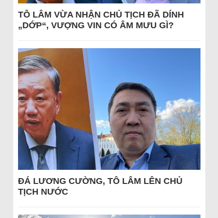
TÔ LÂM VỪA NHẬN CHỦ TỊCH ĐÃ DÍNH
„DỚP“, VƯỢNG VIN CÓ ÂM MƯU GÌ?
ĐÁ LƯƠNG CƯỜNG, TÔ LÂM LÊN CHỦ
TỊCH NƯỚC