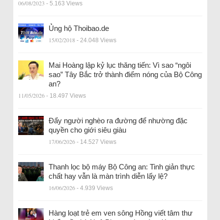
06/08/2023
- 5.163 Views
Ủng hộ Thoibao.de
15/02/2018
- 24.048 Views
Mai Hoàng lập kỷ lục thăng tiến: Vì sao “ngôi
sao” Tây Bắc trở thành điểm nóng của Bộ Công
an?
11/05/2026
- 18.497 Views
Đẩy người nghèo ra đường để nhường đặc
quyền cho giới siêu giàu
17/06/2026
- 14.527 Views
Thanh lọc bộ máy Bộ Công an: Tinh giản thực
chất hay vẫn là màn trình diễn lấy lệ?
16/06/2026
- 4.939 Views
Hàng loạt trẻ em ven sông Hồng viết tâm thư