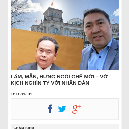
LÂM, MẪN, HƯNG NGỒI GHẾ MỚI – VỞ
KỊCH NGHÌN TỶ VỚI NHÂN DÂN
FOLLOW US
CHÂM BIẾM