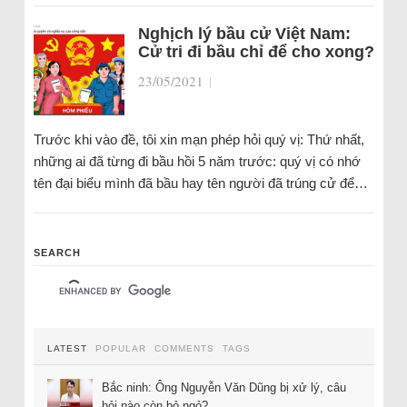
Nghịch lý bầu cử Việt Nam:
Cử tri đi bầu chỉ để cho xong?
23/05/2021
|
Trước khi vào đề, tôi xin mạn phép hỏi quý vị: Thứ nhất,
những ai đã từng đi bầu hồi 5 năm trước: quý vị có nhớ
tên đại biểu mình đã bầu hay tên người đã trúng cử để…
SEARCH
LATEST
POPULAR
COMMENTS
TAGS
Bắc ninh: Ông Nguyễn Văn Dũng bị xử lý, câu
hỏi nào còn bỏ ngỏ?