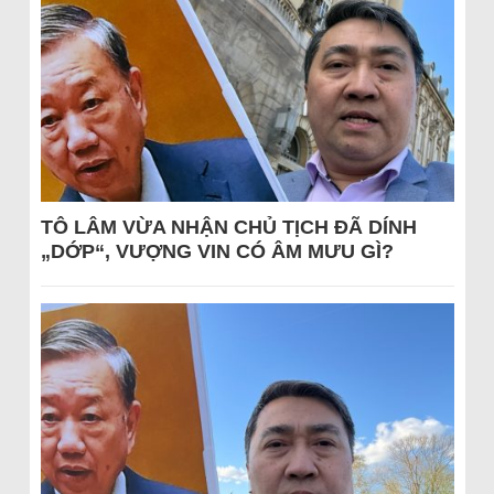
TÔ LÂM VỪA NHẬN CHỦ TỊCH ĐÃ DÍNH
„DỚP“, VƯỢNG VIN CÓ ÂM MƯU GÌ?