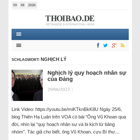
09
08
2026
NGHỊCH LÝ
SCHLAGWORT:
Nghịch lý quy hoạch nhân sự
của Đảng
29/06/2023
|
Link Video: https://youtu.be/miKTknBkK8U Ngày 25/6,
blog Thiên Hạ Luận trên VOA có bài “Ông Vũ Khoan qua
đời, nhìn lại “quy hoạch nhân sự và bi kịch từ băng
nhóm”. Tác giả cho biết, ông Vũ Khoan, cựu Bí thư…