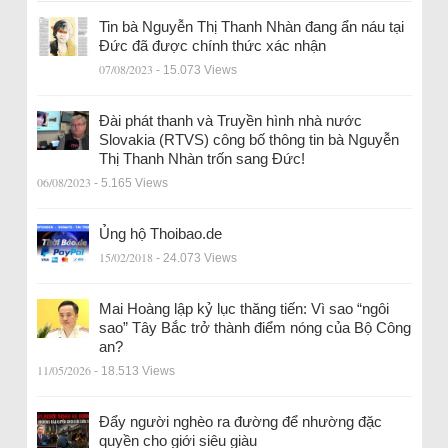
Tin bà Nguyễn Thị Thanh Nhàn đang ẩn náu tại
Đức đã được chính thức xác nhận
07/08/2023
- 15.073 Views
Đài phát thanh và Truyền hình nhà nước
Slovakia (RTVS) công bố thông tin bà Nguyễn
Thị Thanh Nhàn trốn sang Đức!
06/08/2023
- 5.165 Views
Ủng hộ Thoibao.de
15/02/2018
- 24.073 Views
Mai Hoàng lập kỷ lục thăng tiến: Vì sao “ngôi
sao” Tây Bắc trở thành điểm nóng của Bộ Công
an?
11/05/2026
- 18.513 Views
Đẩy người nghèo ra đường để nhường đặc
quyền cho giới siêu giàu