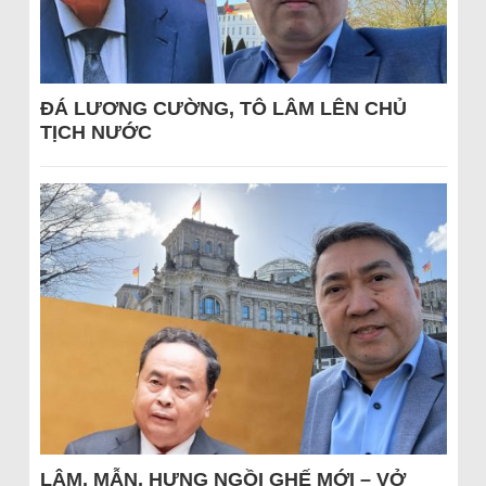
ĐÁ LƯƠNG CƯỜNG, TÔ LÂM LÊN CHỦ
TỊCH NƯỚC
LÂM, MẪN, HƯNG NGỒI GHẾ MỚI – VỞ