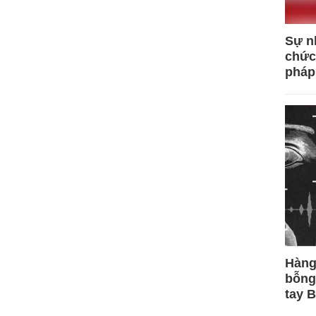
Sự n
chức
pháp
Hàng
bỗng
tay 