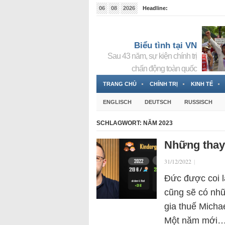
06
08
2026
Headline:
Tin bà Nguyễn Thị Thanh Nhàn đang ẩn náu tại Đức
Biểu tình tại VN
Sau 43 năm, sự kiện chính trị
chấn động toàn quốc
TRANG CHỦ
CHÍNH TRỊ
KINH TẾ
ENGLISCH
DEUTSCH
RUSSISCH
SCHLAGWORT:
NĂM 2023
Những thay
31/12/2022
|
Đức được coi là
cũng sẽ có nhữ
gia thuế Micha
Một năm mới