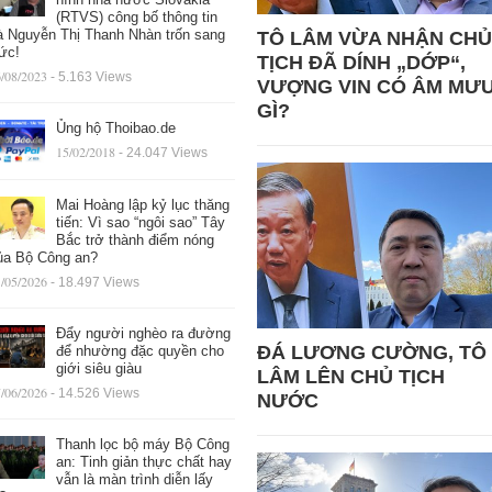
(RTVS) công bố thông tin
à Nguyễn Thị Thanh Nhàn trốn sang
TÔ LÂM VỪA NHẬN CHỦ
ức!
TỊCH ĐÃ DÍNH „DỚP“,
/08/2023
- 5.163 Views
VƯỢNG VIN CÓ ÂM MƯ
GÌ?
Ủng hộ Thoibao.de
15/02/2018
- 24.047 Views
Mai Hoàng lập kỷ lục thăng
tiến: Vì sao “ngôi sao” Tây
Bắc trở thành điểm nóng
ủa Bộ Công an?
/05/2026
- 18.497 Views
Đẩy người nghèo ra đường
ĐÁ LƯƠNG CƯỜNG, TÔ
để nhường đặc quyền cho
giới siêu giàu
LÂM LÊN CHỦ TỊCH
/06/2026
- 14.526 Views
NƯỚC
Thanh lọc bộ máy Bộ Công
an: Tinh giản thực chất hay
vẫn là màn trình diễn lấy