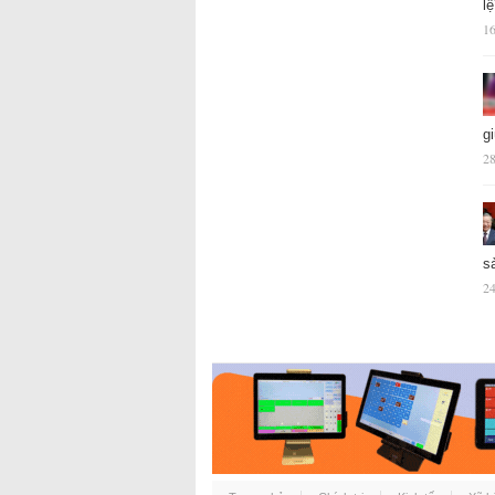
l
16
g
28
s
24