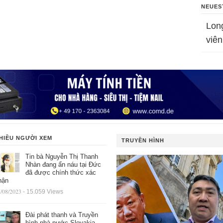
NEUES
Lon
viên
HIỀU NGƯỜI XEM
TRUYỀN HÌNH
Tin bà Nguyễn Thị Thanh
Nhàn đang ẩn náu tại Đức
đã được chính thức xác
hận
/08/2023
- 15.059 Views
Đài phát thanh và Truyền
hình nhà nước Slovakia