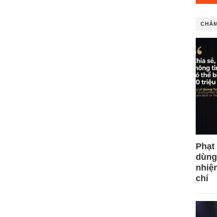
CHÂM
Phạt
dùng
nhiệ
chí