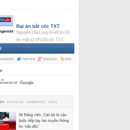
Đại án bắt cóc TXT
Nguyễn Hải Long bị kết án hỗ
trợ mật vụ VN bắt cóc TXT
E
ACEBOOK
TWITTER
GOOGLE+
RSS
H
EST
POPULAR
COMMENTS
TAGS
56 Đảng viên, Cán bộ bị cáo
buộc tiếp tay lan truyền thông
tin ‘xấu độc’