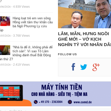
ệ?
/06/2026
- 4.939 Views
Hàng loạt trẻ em ven sông
Hồng viết tâm thư khẩn cầu
bà Ngô Phương Ly cứu
iúp
LÂM, MẪN, HƯNG NGỒI
/05/2026
- 3.768 Views
GHẾ MỚI – VỞ KỊCH
NGHÌN TỶ VỚI NHÂN DÂ
“Nhà là để ở, không phải để
tích sản”: Vì sao Tô Lâm
FOLLOW US
không đánh thuế Bất Động
ản thứ 2?
/05/2026
- 2.419 Views