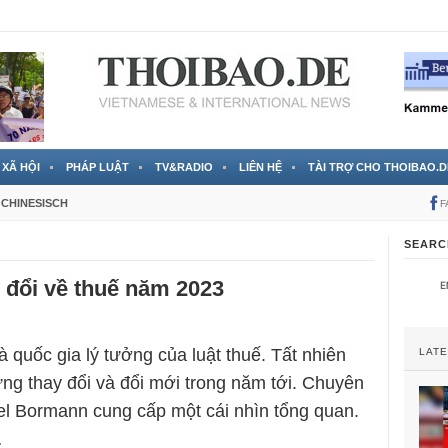
 đã được chính thức xác nhận
3 Jahren ago
XÃ HỘI
PHÁP LUẬT
TV&RADIO
LIÊN HỆ
TÀI TRỢ CHO THOIBAO.D
CHINESISCH
F
SEARC
 đổi về thuế năm 2023
 quốc gia lý tưởng của luật thuế. Tất nhiên
LAT
ng thay đổi và đổi mới trong năm tới. Chuyên
el Bormann cung cấp một cái nhìn tổng quan.
…