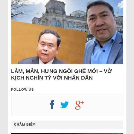
LÂM, MẪN, HƯNG NGỒI GHẾ MỚI – VỞ
KỊCH NGHÌN TỶ VỚI NHÂN DÂN
FOLLOW US
CHÂM BIẾM