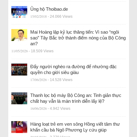
Ủng hộ Thoibao.de
15/02/2018
- 24.066 Views
Mai Hoàng lập kỷ lục thăng tiến: Vì sao “ngôi
sao” Tây Bắc trở thành điểm nóng của Bộ Công
an?
11/05/2026
- 18.509 Views
Đẩy người nghèo ra đường để nhường đặc
quyền cho giới siêu giàu
17/06/2026
- 14.528 Views
Thanh lọc bộ máy Bộ Công an: Tinh giản thực
chất hay vẫn là màn trình diễn lấy lệ?
16/06/2026
- 4.942 Views
Hàng loạt trẻ em ven sông Hồng viết tâm thư
khẩn cầu bà Ngô Phương Ly cứu giúp