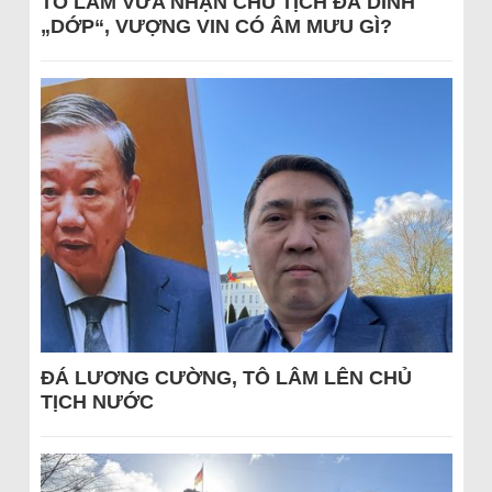
TÔ LÂM VỪA NHẬN CHỦ TỊCH ĐÃ DÍNH
„DỚP“, VƯỢNG VIN CÓ ÂM MƯU GÌ?
ĐÁ LƯƠNG CƯỜNG, TÔ LÂM LÊN CHỦ
TỊCH NƯỚC